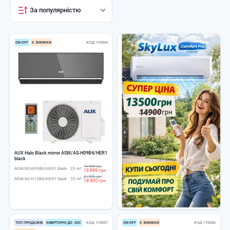
За популярністю
ОN-ОFF
Є ЗНИЖКИ
КОД
170004
AUX Halo Black mirror ASW/AS-H09B4/HER1
black
19 999 грн
ASW/AS-H09B4/HER1 black
25 m²
16 999 грн
21 999 грн
ASW/AS-H12B4/HER1 black
35 m²
18 900 грн
ТОП ПРОДАЖІВ
ІНВЕРТОРНІ ДО -20С
КОД
170007
ОN-ОFF
Є ЗНИЖКИ
КОД
170006