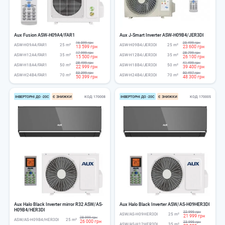
Aux Fusion ASW-H09A4/FAR1
Aux J-Smart Inverter ASW-H09B4/JER3DI
16 599 грн
25 499 грн
ASW-H09A4/FAR1
25 m²
ASW-H09B4/JER3DI
25 m²
13 599 грн
23 600 грн
17 999 грн
28 799 грн
ASW-H12A4/FAR1
35 m²
ASW-H12B4/JER3DI
35 m²
15 500 грн
26 100 грн
28 499 грн
41 499 грн
ASW-H18A4/FAR1
50 m²
ASW-H18B4/JER3DI
50 m²
22 999 грн
39 400 грн
53 399 грн
50 497 грн
ASW-H24B4/FAR1
70 m²
ASW-H24B4/JER3DI
70 m²
50 399 грн
48 300 грн
ІНВЕРТОРНІ ДО -20С
Є ЗНИЖКИ
КОД
170008
ІНВЕРТОРНІ ДО -20С
Є ЗНИЖКИ
КОД
170005
Aux Halo Black Inverter mirror R32 ASW/AS-
Aux Halo Black Inverter ASW/AS-H09HER3DI
H09B4/HER3DI
22 999 грн
ASW/AS-H09HER3DI
25 m²
21 999 грн
28 999 грн
ASW/AS-H09B4/HER3DI
25 m²
26 000 грн
23 999 грн
ASW/AS-H12HER3DI
35 m²