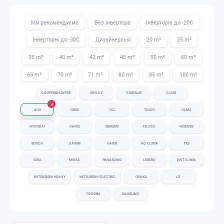
Ми рекомендуємо
Без інвертора
Інверторні до -20С
Інверторні до -30С
Дизайнерські
20 m²
25 m²
35 m²
40 m²
42 m²
45 m²
50 m²
60 m²
65 m²
70 m²
71 m²
80 m²
85 m²
100 m²
COOPER&HUNTER
SKYLUX
GORENJE
CLAIR
AUX
GREE
TCL
TOSOT
OLMO
HYUNDAI
DAIKO
BERGEN
FUJICO
HISENSE
BOSCH
DAIKIN
HAIER
NC CLIMA
TKS
IDEA
MIDEA
PANASONIC
LEBERG
EWT CLIMA
MITSUBISHI HEAVY
MITSUBISHI ELECTRIC
OSAKA
LG
TOSHIBA
SAMSUNG