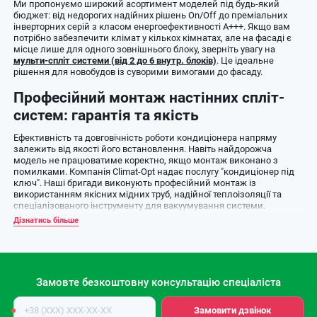
Ми пропонуємо широкий асортимент моделей під будь-який
бюджет: від недорогих надійних рішень On/Off до преміальних
інверторних серій з класом енергоефективності А+++. Якщо вам
потрібно забезпечити клімат у кількох кімнатах, але на фасаді є
місце лише для одного зовнішнього блоку, зверніть увагу на
мульти-спліт системи (від 2 до 6 внутр. блоків)
. Це ідеальне
рішення для новобудов із суворими вимогами до фасаду.
Професійний монтаж настінних спліт-
систем: гарантія та якість
Ефективність та довговічність роботи кондиціонера напряму
залежить від якості його встановлення. Навіть найдорожча
модель не працюватиме коректно, якщо монтаж виконано з
помилками. Компанія Climat-Opt надає послугу "кондиціонер під
ключ". Наші бригади виконують професійний монтаж із
використанням якісних мідних труб, надійної теплоізоляції та
спеціалізованого інструменту для вакуумування системи.
Дізнатись більше
Для великих комерційних приміщень, магазинів чи ресторанів, де
потужності побутових моделей недостатньо, ми рекомендуємо
розглянути
напівпромислові кондиціонери
(касетні, канальні або
підлогово-стельові), які також можна замовити з професійною
установкою та налаштуванням.
Замовте безкоштовну консультацію спеціаліста
Інверторні чи звичайні кондиціонери: що
Номер
Замовити дзвінок
телефону
обрати для економії?