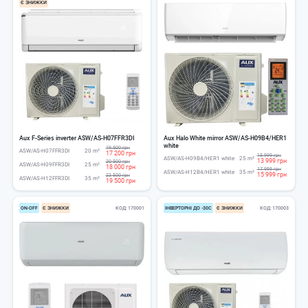
Є ЗНИЖКИ
Aux F-Series inverter ASW/AS-H07FFR3DI
Aux Halo White mirror ASW/AS-H09B4/HER1
white
19 500 грн
ASW/AS-H07FFR3DI
20 m²
17 200 грн
15 999 грн
ASW/AS-H09B4/HER1 white
25 m²
13 999 грн
20 500 грн
ASW/AS-H09FFR3DI
25 m²
18 000 грн
17 999 грн
ASW/AS-H12B4/HER1 white
35 m²
15 999 грн
22 500 грн
ASW/AS-H12FFR3DI
35 m²
19 500 грн
ОN-ОFF
Є ЗНИЖКИ
КОД
170001
ІНВЕРТОРНІ ДО -30С
Є ЗНИЖКИ
КОД
170003