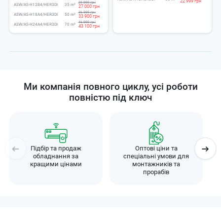
22 999 грн
29 999 грн
ASW/AS-H12B4/HER3DI
35 m²
27 000 грн
36 999 грн
ASW/AS-H18A4/HER3DI
50 m²
33 900 грн
46 999 грн
ASW/AS-H24А4/HER3DI
70 m²
43 100 грн
Ми компанія повного циклу, усі роботи
повністю під ключ
Підбір та продаж
Оптові ціни та
обладнання за
спеціальні умови для
кращими цінами
монтажників та
прорабів