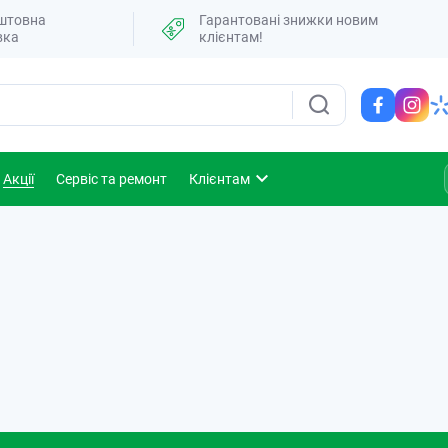
штовна
Гарантовані знижки новим
вка
клієнтам!
Акції
Сервіс та ремонт
Клієнтам