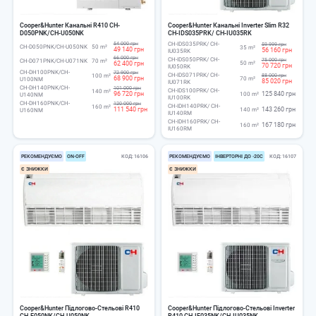
Cooper&Hunter Канальні R410 CH-
Cooper&Hunter Канальні Inverter Slim R32
D050PNK/CH-U050NK
CH-IDS035PRK/ CH-IU035RK
54 000 грн
CH-IDS035PRK/ CH-
59 999 грн
CH-D050PNK/CH-U050NK
50 m²
35 m²
49 140 грн
56 160 грн
IU035RK
66 000 грн
CH-IDS050PRK/ CH-
75 000 грн
CH-D071PNK/CH-U071NK
70 m²
62 400 грн
50 m²
70 720 грн
IU050RK
CH-DH100PNK/CH-
72 900 грн
CH-IDS071PRK/ CH-
100 m²
88 000 грн
68 900 грн
70 m²
U100NM
85 020 грн
IU071RK
CH-DH140PNK/CH-
101 000 грн
CH-IDS100PRK/ CH-
140 m²
96 720 грн
125 840 грн
100 m²
U140NM
IU100RK
CH-DH160PNK/CH-
120 000 грн
CH-IDH140PRK/ CH-
160 m²
111 540 грн
143 260 грн
140 m²
U160NM
IU140RM
CH-IDH160PRK/ CH-
167 180 грн
160 m²
IU160RM
РЕКОМЕНДУЄМО
ОN-ОFF
КОД
16106
РЕКОМЕНДУЄМО
ІНВЕРТОРНІ ДО -20С
КОД
16107
Є ЗНИЖКИ
Є ЗНИЖКИ
Cooper&Hunter Підлогово-Стельові R410
Cooper&Hunter Підлогово-Стельові Inverter
CH-F050NK/CH-U050NK
R410 CH-IF035NK/CH-IU035NK