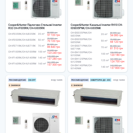
Cooper&Hunter Підлогово-Стельові Inverter
Cooper&Hunter Канальні Inverter R410 CH-
R32 CH-IF035RK/CH-IU035RK
IDS035PNK/CH-IU035NK
59 999 грн
CH-IDS035PNK/CH-
59 999 грн
CH-IF035RK/CH-IU035RK
35 m²
35 m²
57 720 грн
54 080 грн
IU035NK
75 000 грн
CH-IDS050PNK/CH-
73 000 грн
CH-IF050RK/CH-IU050RK
50 m²
70 720 грн
50 m²
68 120 грн
IU050NK
89 999 грн
CH-IF071RK/CH-IU071RK
70 m²
CH-IDS071PNK/CH-
86 000 грн
86 840 грн
70 m²
81 510 грн
IU071NK
12 600 грн
CH-IF100RK/CH-IU100RM
100 m²
CH-IDH100PNK/CH-
123 240 грн
126 000 грн
100 m²
120 180 грн
IU100NK
140 000 грн
CH-IF140RK/CH-IU140RM
140 m²
137 280 грн
CH-IDH125PNK/CH-
131 999 грн
125 m²
124 700 грн
IU125NM
161 999 грн
CH-IF160RK/CH-IU160RM
160 m²
157 300 грн
CH-IDH140PNK/CH-
142 000 грн
140 m²
137 800 грн
IU140NM
РЕКОМЕНДУЄМО
ОN-ОFF
КОД
16305
РЕКОМЕНДУЄМО
ІНВЕРТОРНІ ДО -20С
КОД
16304
Є ЗНИЖКИ
Є ЗНИЖКИ