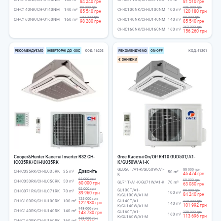
84 240 грн
81 510 грн
89 000 грн
126 000 грн
CH-C140NK/CH-U140NM
140 m²
CH-IC100NK/CH-IU100NM
100 m²
85 540 грн
120 180 грн
103 000 грн
89 000 грн
CH-C160NK/CH-U160NM
160 m²
CH-IC140NK/CH-IU140NM
140 m²
98 280 грн
85 540 грн
162 000 грн
CH-IC160NK/CH-IU160NM
160 m²
156 260 грн
РЕКОМЕНДУЄМО
ІНВЕРТОРНІ ДО -30С
КОД
16203
РЕКОМЕНДУЄМО
ОN-ОFF
КОД
41201
Є ЗНИЖКИ
Cooper&Hunter Касетні Inverter R32 CH-
Gree Касетні On/Off R410 GUD50T/A1-
IC035RK/CH-IU035RK
K/GU50W/A1-K
GUD50T/A1-K/GU50W/A1-
55 000 грн
Дзвоніть
CH-IC035RK/CH-IU035RK
35 m²
50 m²
46 474 грн
K
65 000 грн
69 000 грн
CH-IC050RK/CH-IU050RK
50 m²
GU71T/A1-K/GU71W/A1-K
70 m²
60 000 грн
63 080 грн
92 000 грн
GU100T/A1-
89 000 грн
CH-IC071RK/CH-IU071RK
70 m²
89 960 грн
100 m²
84 240 грн
K/GU100W/A1-M
125 000 грн
CH-IC100RK/CH-IU100RK
100 m²
GU140T/A1-
110 000 грн
122 980 грн
140 m²
101 992 грн
K/GU140W/A1-M
148 000 грн
CH-IC140RK/CH-IU140RK
140 m²
GU160T/A1-
143 780 грн
128 000 грн
160 m²
113 696 грн
K/GU160W/A1-M
168 000 грн
CH-IC160RK/CH-IU160RK
160 m²