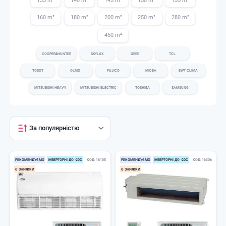
135 m²
140 m²
145 m²
150 m²
155 m²
160 m²
180 m²
200 m²
250 m²
280 m²
450 m²
COOPER&HUNTER
SKYLUX
GREE
TCL
TOSOT
OLMO
FUJICO
MIDEA
EWT CLIMA
MITSUBISHI HEAVY
MITSUBISHI ELECTRIC
TOSHIBA
SAMSUNG
За популярністю
РЕКОМЕНДУЄМО
ІНВЕРТОРНІ ДО -20С
КОД
16105
РЕКОМЕНДУЄМО
ІНВЕРТОРНІ ДО -20С
КОД
16306
Є ЗНИЖКИ
Є ЗНИЖКИ