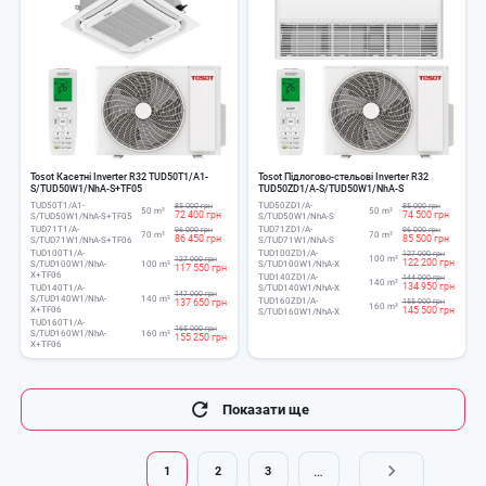
Tosot Касетні Inverter R32 TUD50T1/A1-
Tosot Підлогово-стельові Inverter R32
S/TUD50W1/NhA-S+TF05
TUD50ZD1/A-S/TUD50W1/NhA-S
TUD50T1/A1-
TUD50ZD1/A-
85 000 грн
85 000 грн
50 m²
50 m²
72 400 грн
74 500 грн
S/TUD50W1/NhA-S+TF05
S/TUD50W1/NhA-S
TUD71T1/A-
TUD71ZD1/A-
96 000 грн
96 000 грн
70 m²
70 m²
86 450 грн
85 500 грн
S/TUD71W1/NhA-S+TF06
S/TUD71W1/NhA-S
TUD100T1/A-
TUD100ZD1/A-
127 000 грн
100 m²
127 000 грн
122 200 грн
S/TUD100W1/NhA-
100 m²
S/TUD100W1/NhA-X
117 550 грн
X+TF06
TUD140ZD1/A-
144 000 грн
140 m²
134 950 грн
TUD140T1/A-
S/TUD140W1/NhA-X
147 000 грн
S/TUD140W1/NhA-
140 m²
TUD160ZD1/A-
137 650 грн
155 000 грн
160 m²
X+TF06
145 500 грн
S/TUD160W1/NhA-X
TUD160T1/A-
165 000 грн
S/TUD160W1/NhA-
160 m²
155 250 грн
X+TF06
Розбивка
Показати ще
на
сторінки
…
1
2
3
Поточна
Page
Page