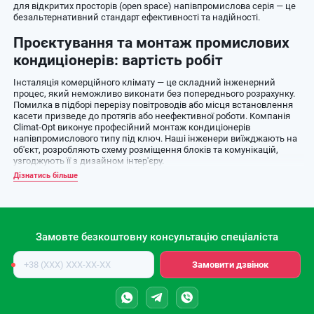
для відкритих просторів (open space) напівпромислова серія — це
безальтернативний стандарт ефективності та надійності.
Проєктування та монтаж промислових
кондиціонерів: вартість робіт
Інсталяція комерційного клімату — це складний інженерний
процес, який неможливо виконати без попереднього розрахунку.
Помилка в підборі перерізу повітроводів або місця встановлення
касети призведе до протягів або неефективної роботи. Компанія
Climat-Opt виконує професійний монтаж кондиціонерів
напівпромислового типу під ключ. Наші інженери виїжджають на
об'єкт, розробляють схему розміщення блоків та комунікацій,
узгоджують її з дизайном інтер'єру.
Дізнатись більше
Ми виконуємо складні роботи: прокладання трас довжиною
понад 20-30 метрів, встановлення "зимових комплектів" для
серверних (робота на холод до -30°C), інтеграцію в системи
"Розумний дім". Окрім охолодження, для комерційних об'єктів
критично важливою є свіжість повітря, тому ми часто поєднуємо
Замовте безкоштовну консультацію спеціаліста
кондиціонування з
вентиляційними установками з рекуперацією
.
Номер
Касетні кондиціонери: ідеальне рішення для
Замовити дзвінок
телефону
підвісних стель
Цей тип обладнання монтується у комірку підвісної стелі
(наприклад, Армстронг). Головна перевага — розподіл повітря на 4