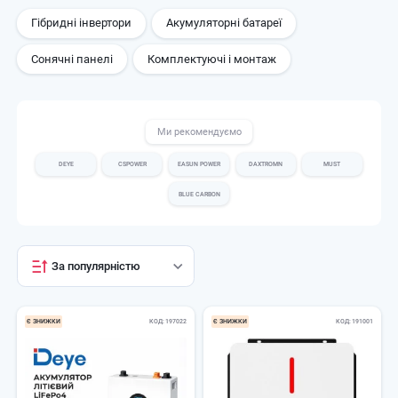
Гібридні інвертори
Акумуляторні батареї
Сонячні панелі
Комплектуючі і монтаж
Ми рекомендуємо
DEYE
CSPOWER
EASUN POWER
DAXTROMN
MUST
BLUE CARBON
За популярністю
Є ЗНИЖКИ
КОД
197022
Є ЗНИЖКИ
КОД
191001