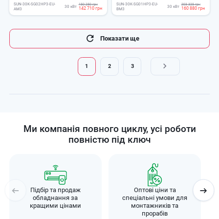
SUN-30K-SG02HP3-EU-
SUN-30K-SG01HP3-EU-
150 250 грн
203 325 грн
30 кВт
30 кВт
142 710 грн
160 880 грн
AM3
BM3
Розбивка
Показати ще
на
сторінки
1
2
3
Поточна
Page
Page
сторінка
Ми компанія повного циклу, усі роботи
повністю під ключ
Підбір та продаж
Оптові ціни та
обладнання за
спеціальні умови для
кращими цінами
монтажників та
прорабів