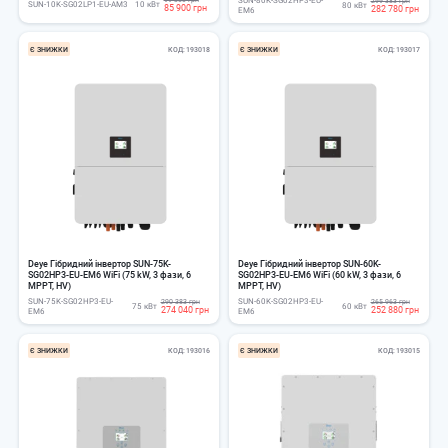
299 383 грн
SUN-10K-SG02LP1-EU-AM3
10 кВт
80 кВт
85 900 грн
282 780 грн
EM6
Є ЗНИЖКИ
КОД
193018
Є ЗНИЖКИ
КОД
193017
Deye Гібридний інвертор SUN-75K-
Deye Гібридний інвертор SUN-60K-
SG02HP3-EU-EM6 WiFi (75 kW, 3 фази, 6
SG02HP3-EU-EM6 WiFi (60 kW, 3 фази, 6
MPPT, HV)
MPPT, HV)
SUN-75K-SG02HP3-EU-
SUN-60K-SG02HP3-EU-
290 383 грн
265 963 грн
75 кВт
60 кВт
274 040 грн
252 880 грн
EM6
EM6
Є ЗНИЖКИ
КОД
193016
Є ЗНИЖКИ
КОД
193015