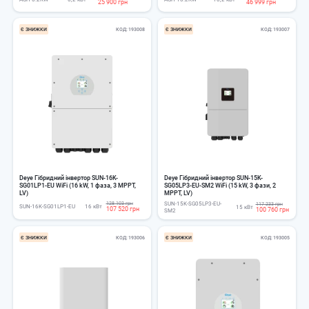
25 900 грн
46 999 грн
Є ЗНИЖКИ
КОД
193008
Є ЗНИЖКИ
КОД
193007
Deye Гібридний інвертор SUN-16K-
Deye Гібридний інвертор SUN-15K-
SG01LP1-EU WiFi (16 kW, 1 фаза, 3 MPPT,
SG05LP3-EU-SM2 WiFi (15 kW, 3 фази, 2
LV)
MPPT, LV)
128 103 грн
SUN-15K-SG05LP3-EU-
117 233 грн
SUN-16K-SG01LP1-EU
16 кВт
15 кВт
107 520 грн
100 760 грн
SM2
Є ЗНИЖКИ
КОД
193006
Є ЗНИЖКИ
КОД
193005