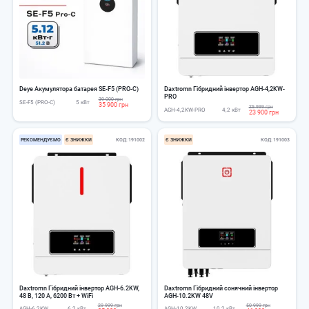
Deye Акумулятора батарея SE-F5 (PRO-C)
Daxtromn Гібридний інвертор AGH-4,2KW-
PRO
39 000 грн
SE-F5 (PRO-C)
5 кВт
35 900 грн
25 999 грн
AGH-4,2KW-PRO
4,2 кВт
23 900 грн
РЕКОМЕНДУЄМО
Є ЗНИЖКИ
КОД
191002
Є ЗНИЖКИ
КОД
191003
Daxtromn Гібридний інвертор AGH-6.2KW,
Daxtromn Гібридний сонячний інвертор
48 В, 120 А, 6200 Вт + WiFi
AGH-10.2KW 48V
29 999 грн
50 999 грн
AGH-6.2KW
6,2 кВт
AGH-10.2KW
10,2 кВт