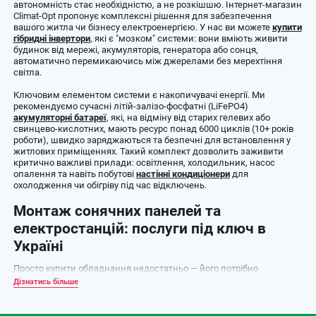
автономність стає необхідністю, а не розкішшю. Інтернет-магазин
Climat-Opt пропонує комплексні рішення для забезпечення
вашого житла чи бізнесу електроенергією. У нас ви можете
купити
гібридні інвертори
, які є "мозком" системи: вони вміють живити
будинок від мережі, акумуляторів, генератора або сонця,
автоматично перемикаючись між джерелами без мерехтіння
світла.
Ключовим елементом системи є накопичувачі енергії. Ми
рекомендуємо сучасні літій-залізо-фосфатні (LiFePO4)
акумуляторні батареї
, які, на відміну від старих гелевих або
свинцево-кислотних, мають ресурс понад 6000 циклів (10+ років
роботи), швидко заряджаються та безпечні для встановлення у
житлових приміщеннях. Такий комплект дозволить заживити
критично важливі прилади: освітлення, холодильник, насос
опалення та навіть побутові
настінні кондиціонери
для
охолодження чи обігріву під час відключень.
Монтаж сонячних панелей та
електростанцій: послуги під ключ в
Україні
Просто купити обладнання недостатньо — його потрібно
правильно інтегрувати в енергосистему будинку. Компанія Climat-
Дізнатись більше
Opt надає послуги професійного монтажу сонячних
електростанцій (СЕС). Наші інженери виконують розрахунок
генерації, підбирають кут нахилу панелей та здійснюють