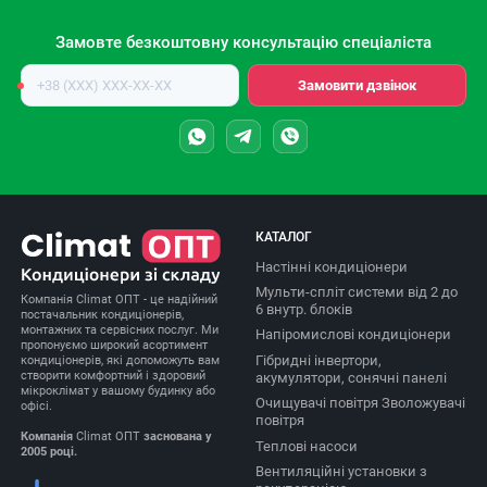
Замовте безкоштовну консультацію спеціаліста
Номер
Замовити дзвінок
телефону
КАТАЛОГ
Настінні кондиціонери
Мульти-спліт системи від 2 до
Компанія Climat ОПТ - це надійний
6 внутр. блоків
постачальник кондиціонерів,
монтажних та сервісних послуг. Ми
Напіромислові кондиціонери
пропонуємо широкий асортимент
Гібридні інвертори,
кондиціонерів, які допоможуть вам
створити комфортний і здоровий
акумулятори, сонячні панелі
мікроклімат у вашому будинку або
Очищувачі повітря Зволожувачі
офісі.
повітря
Компанія
Climat ОПТ
заснована у
Теплові насоси
2005 році.
Вентиляційні установки з