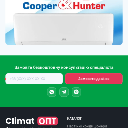
Замовте безкоштовну консультацію спеціаліста
Номер
Замовити дзвінок
телефону
КАТАЛОГ
Настінні кондиціонери