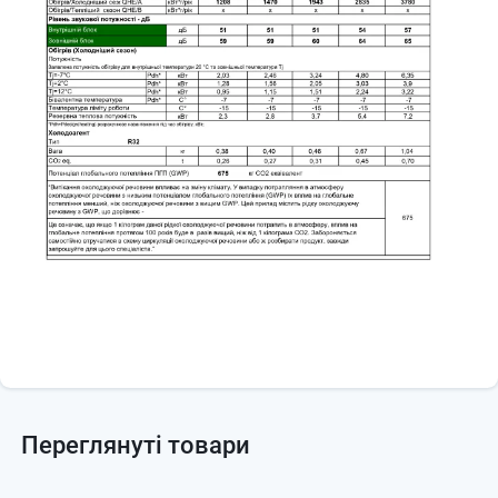
📦 Зовнішній блок:
≈ 805 × 554 × 330 мм
⚖️ Вага внутрішнього блоку:
≈ 10 кг
⚖️ Вага зовнішнього блоку:
≈ 32–33 кг
⭐
Переваги Bergen MOSS
🆕
Нова модель 2026 року
⚡
Інверторна технологія
— економне споживання електроенергії
🌡
Обігрів до −15 °C
— стабільна робота у прохолодну погоду
📱
Wi-Fi Ready
— керування кондиціонером зі смартфона
🔇
Тиха робота
— комфорт для дому та офісу
🚀
Turbo режим
— швидке охолодження або обігрів
🌙
Sleep режим
— комфортний сон
🛡
Golden Fin покриття
— захист теплообмінника від корозії
✅
Bergen MOSS Inverter BEI18MOS / BEO18MOS (модель 2026 року)
— потужний та енергоефективний кондиціонер для приміщень до
55 м²
, який забезпечує комфортний мікроклімат протягом усього
року.
Переглянуті товари