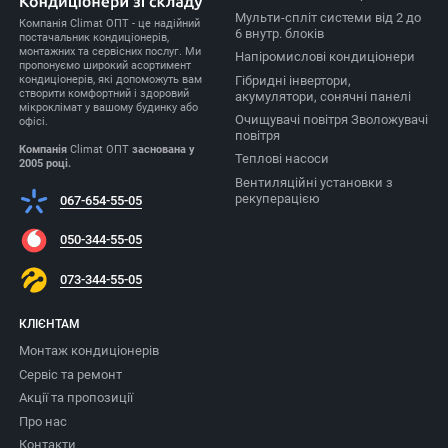
Мульти-спліт системи від 2 до
Компанія Climat ОПТ - це надійний
6 внутр. блоків
постачальник кондиціонерів,
монтажних та сервісних послуг. Ми
Напіромислові кондиціонери
пропонуємо широкий асортимент
Гібридні інвертори,
кондиціонерів, які допоможуть вам
створити комфортний і здоровий
акумулятори, сонячні панелі
мікроклімат у вашому будинку або
Очищувачі повітря Зволожувачі
офісі.
повітря
Компанія
Climat ОПТ
заснована у
Теплові насоси
2005 році.
Вентиляційні установки з
рекуперацією
067-654-55-05
050-344-55-05
073-344-55-05
КЛІЄНТАМ
Монтаж кондиціонерів
Сервіс та ремонт
Акції та пропозиції
Про нас
Контакти