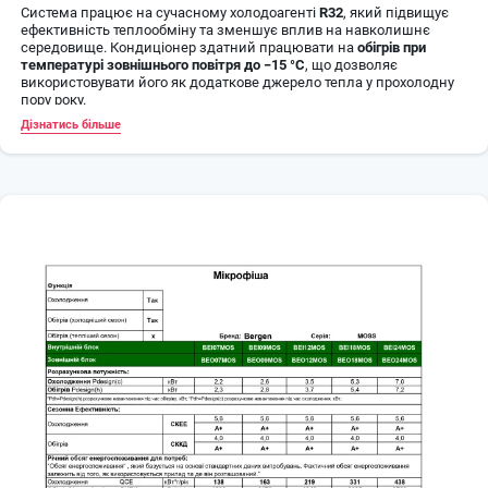
Система працює на сучасному холодоагенті
R32
, який підвищує
ефективність теплообміну та зменшує вплив на навколишнє
середовище. Кондиціонер здатний працювати на
обігрів при
температурі зовнішнього повітря до −15 °C
, що дозволяє
використовувати його як додаткове джерело тепла у прохолодну
пору року.
Дізнатись більше
Модель підтримує
підключення Wi-Fi модуля
, завдяки чому
кондиціонером можна керувати зі смартфона через мобільний
додаток.
⚙️
Основні характеристики
🆕
Модель: 2026 року
❄️ Потужність охолодження:
≈ 5,2 кВт (18000 BTU)
🔥 Потужність обігріву:
≈ 5,4–5,5 кВт
📏 Рекомендована площа приміщення:
до 50–55 м²
🌡
Обігрів при температурі до −15 °C
📱
Wi-Fi Ready — можливість підключення Wi-Fi модуля
⚡ Тип компресора:
Inverter
🌿 Холодоагент:
R32
🔇 Низький рівень шуму внутрішнього блоку
🔄 Режими роботи:
охолодження / обігрів / вентиляція / осушення /
AUTO
📐
Габарити
📦 Внутрішній блок:
≈ 957 × 302 × 213 мм