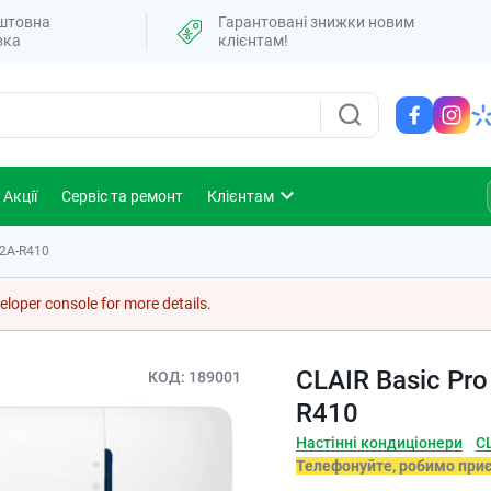
штовна
Гарантовані знижки новим
вка
клієнтам!
Акції
Сервіс та ремонт
Клієнтам
12A-R410
loper console for more details.
CLAIR Basic Pro
КОД
189001
R410
Настінні кондиціонери
C
Телефонуйте, робимо при