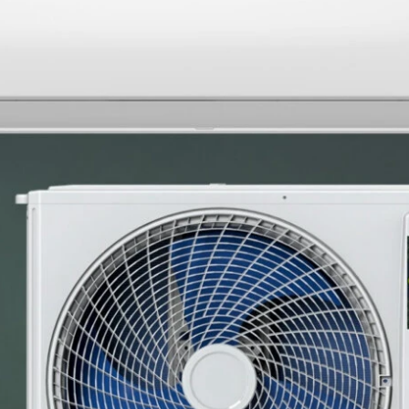
виморожування, очищення випарника до 99,9%);
тимального режиму кондиціонера відповідно до кімнатної темпера
ня повітря);