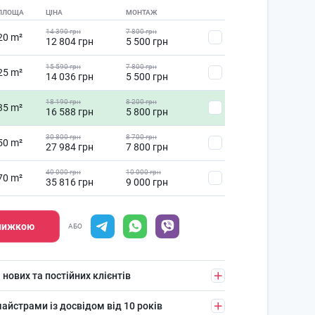
ПЛОЩА
ЦІНА
МОНТАЖ
14 390 грн
7 800 грн
20 m²
12 804 грн
5 500 грн
15 590 грн
7 800 грн
25 m²
14 036 грн
5 500 грн
18 190 грн
8 200 грн
35 m²
16 588 грн
5 800 грн
30 800 грн
8 700 грн
50 m²
27 984 грн
7 800 грн
40 000 грн
10 000 грн
70 m²
35 816 грн
9 000 грн
знижкою
АБО
 нових та постійних клієнтів
айстрами із досвідом від 10 років