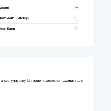
країні
ватБанк 3 місяці!
риватБанк
 та доступну ціну. Ця модель ідеально підходить для