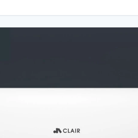
випарника до 99,9%
алаштування оптимального режиму роботи
ря у всіх напрямках
та інтелектуальні режими
 додатку для дистанційного керування (опція)
для використання в
квартирах, будинках та офісах
, де важлива ефек
безпечить комфорт у приміщенні навіть у холодну пору року.