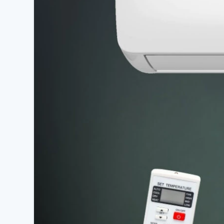
Wi-Fi ready;
Self-Сleaning (видалення мікробів та бактерій методом 
Smart Mode (забезпечує автоматичне увімкнення оп
4D автоматичний повітряний потік (технологія розсіюван
Легкий монтаж та простота в обслуговуванні.
2 направлення підключення дренажного трубопроводу