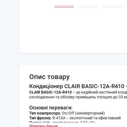
Опис товару
Кондиціонер CLAIR BASIC-12A-R410 
CLAIR BASIC-12A-R410
– це надійний настінний конди
охолодження та обігріву приміщень площею до 35 м²
Основні переваги:
Тип компресора
: On/Off (неінверторний)
Тип фреону
: R-410A – екологічний та ефективний
Потужність охолодження
: 3,55 кВт
Дізнатись більше