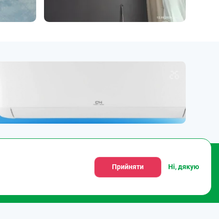
Прийняти
Ні, дякую
АБО