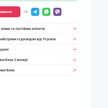
знижкою
АБО
 нових та постійних клієнтів
айстрами із досвідом від 10 років
країні
ватБанк 3 місяці!
риватБанк