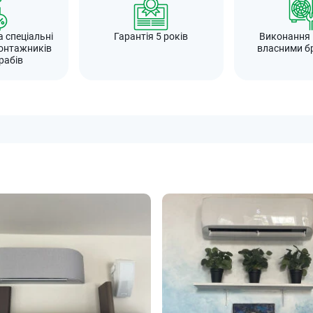
а спеціальні
Гарантія 5 років
Виконання
онтажників
власними б
рабів