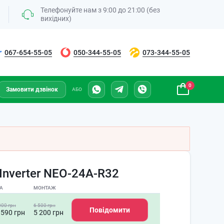
Телефонуйте нам з 9:00 до 21:00 (без
вихідних)
067-654-55-05
050-344-55-05
073-344-55-05
0
Замовити дзвінок
АБО
Inverter NEO-24A-R32
А
МОНТАЖ
000 грн
6 500 грн
Повідомити
 590 грн
5 200 грн