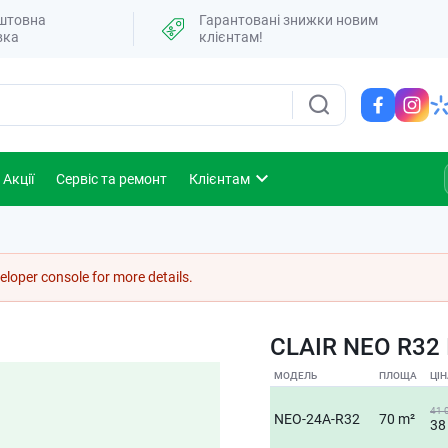
штовна
Гарантовані знижки новим
вка
клієнтам!
Акції
Сервіс та ремонт
Клієнтам
loper console for more details.
CLAIR NEO R32 
МОДЕЛЬ
ПЛОЩА
ЦІН
41 
NEO-24A-R32
70 m²
38