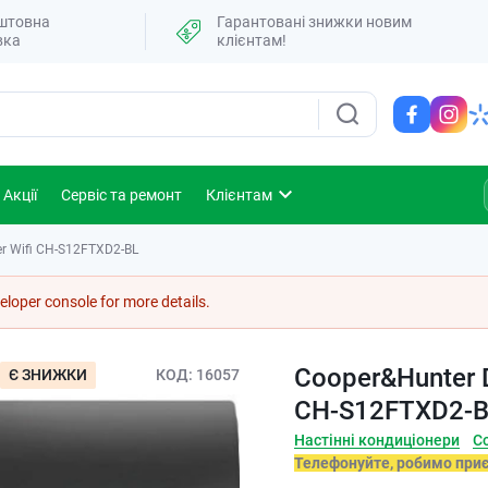
штовна
Гарантовані знижки новим
вка
клієнтам!
Акції
Сервіс та ремонт
Клієнтам
er Wifi CH-S12FTXD2-BL
loper console for more details.
Cooper&Hunter D
Є ЗНИЖКИ
КОД
16057
CH-S12FTXD2-
Настінні кондиціонери
C
Телефонуйте, робимо при