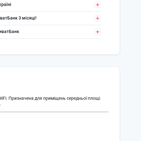
країні
ватБанк 3 місяці!
риватБанк
 WiFi. Призначена для приміщень середньої площі
.