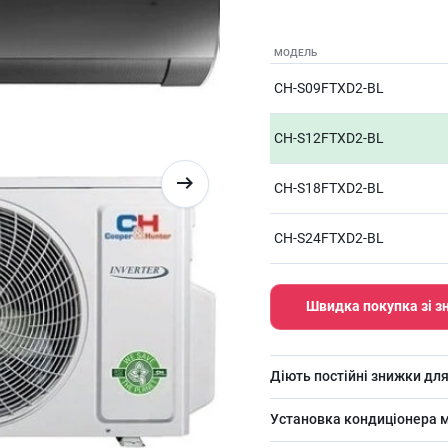
МОДЕЛЬ
CH-S09FTXD2-BL
CH-S12FTXD2-BL
CH-S18FTXD2-BL
CH-S24FTXD2-BL
Швидка покупка зі 
Діють постійні знижки для
Установка кондиціонера м