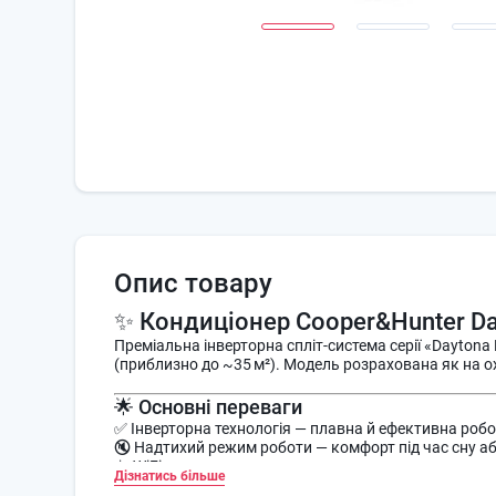
Опис товару
✨ Кондиціонер Cooper&Hunter Day
Преміальна інверторна спліт‑система серії «Daytona
(приблизно до ~35 м²). Модель розрахована як на охо
🌟 Основні переваги
✅ Інверторна технологія — плавна й ефективна робот
🔇 Надтихий режим роботи — комфорт під час сну аб
📱 WiFi‑керування — можете контролювати режим ро
Дізнатись більше
🌡 Универсальні режими роботи — охолодження, обігр