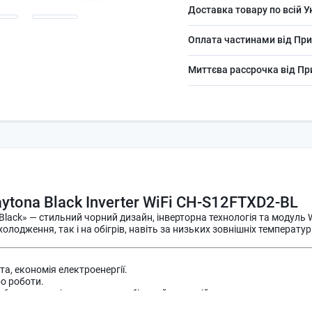
Доставка товару по всій У
Оплата частинами від При
Миттєва рассрочка від П
tona Black Inverter WiFi CH‑S12FTXD2‑BL
 Black» — стильний чорний дизайн, інверторна технологія та модуль
лодження, так і на обігрів, навіть за низьких зовнішніх температур
а, економія електроенергії.
о роботи.
боти кондиціонера через мобільний пристрій.
ів, вентиляція, осушення.