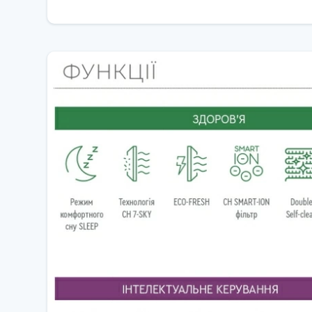
🧊 Холодоагент R32 — сучасний та екологічно безпе
💨 Система очищення повітря — очищення від пилу, ба
🎨 Чорний корпус — преміум‑вигляд, чудово вписуєт
⚙️ Технічні характеристики
Потужність охолодження:
≈ 3,50 кВт
Потужність обігріву:
≈ 3,67 кВт
Рекомендована площа:
до ~35 м²
Клас енергоефективності:
A++ (охолодження) / A+++ 
Холодоагент:
R32
Температурний діапазон роботи на обігрів: До
‑25 °C
Габарити внутрішнього блока:
889 × 294 × 212 мм
Габарити зовнішнього блока:
830 × 540 × 325 мм
👨‍👩‍👧‍👦 Для кого підходить
🏠 Квартир або приватних будинків з приміщеннями 
🧑‍💼 Спалень, дитячих кімнат або кабінетів — завдя
💎 Інтер’єрів з темними або сучасними акцентами —
🤝 Climat‑Opt — ваш надійний партне
Купуючи кондиціонер Cooper&Hunter у
Climat‑Opt
, 
🔧 Професійне встановлення та сервісне обслуговув
📜 Офіційну гарантію від виробника.
💬 Консультацію експертів, які допоможуть підібрат
Climat‑Opt
— комфорт, стиль і надійність у кожному