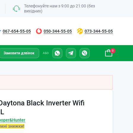
Телефонуйте нам з 9:00 до 21:00 (без
вихідних)
067-654-55-05
050-344-55-05
073-344-55-05
0
Замовити дзвінок
АБО
aytona Black Inverter Wifi
BL
ooper&Hunter
ємні знижки!