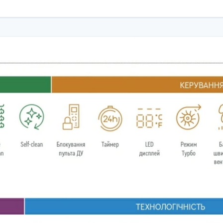
чний.
ктерій і алергенів.
ься в інтер’єри з темними акцентами.
(обігрів)
до ~35 м², де потрібний комфорт у будь‑яку пору року.
ки тихій роботі та стильному чорному корпусу.
 чорний корпус стане частиною дизайнерського рішення.
р
ви отримуєте:
ання.
и оптимальну модель саме під ваш простір.
 подиху прохолоди!