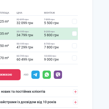
ПЛОЩА
ЦІНА
МОНТАЖ
32 699 грн
7 800 грн
25 m²
32 099 грн
5 500 грн
35 199 грн
8 200 грн
35 m²
34 799 грн
5 800 грн
50 199 грн
8 700 грн
50 m²
47 299 грн
7 800 грн
60 799 грн
10 000 грн
70 m²
60 499 грн
9 000 грн
знижкою
АБО
 нових та постійних клієнтів
айстрами із досвідом від 10 років