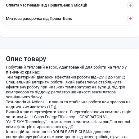
Оплата частинами від ПриватБанк 3 місяці!
Миттєва рассрочка від ПриватБанк
Опис товару
Побутовий тепловий насос. Адаптований для роботи на тепло у
північних країнах;
Температурний діапазон ефективної роботи від -25°С до +50°С;
Спеціальний алгоритм роботи, який забезпечує стабільну та
ефективну роботу при низьких температурах на вулиці, підігрів
компресора та піддону, регулятор швидкості вентилятора
зовнішнього блоку;
Технологія «I-Action» – плавна та стабільна робота компресора на
наднизьких частотах (1Гц);
Вищий клас енергоефективності. Енергозберігаюча комплектація
за типом А+++ Class Energy Efficiency – GENERATON VI;
"CH 7-SKY Technology" – комплексна система фільтрації на основі
семи фільтрів широкого спектру дії;
Інноваційна технологія «DOUBLE SELF-CLEAN» дозволяє
кондиціонеру робити самоочищення від пилу, грибків, вірусів та