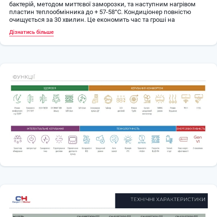
бактерій, методом миттєвої заморозки, та наступним нагрівом
пластин теплообмінника до + 57-58°C. Кондиціонер повністю
очищується за 30 хвилин. Це економить час та гроші на
сервісному обслуговуванні, та дозволяє отримати здорове
Дізнатись більше
повітря;
Wi-Fi модуль, для можливості керування кондиціонером через
Смартфон / Планшет (ОС: Android, iOS);
Захист вашого будинку від замерзання: функція «+ 8°С».
Кондиціонер буде підтримувати температуру + 8°С, що не
дозволяє заморозити приміщення та споживає мінімум
електроенергії;
Можливість підключення дротового пульта зі здатністю
двотижневого програмування та приєднання до системи
розумного дому BMS (опція).