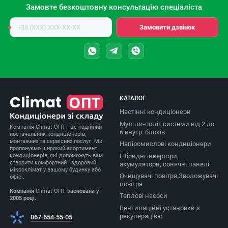
Замовте безкоштовну консультацію спеціаліста
Номер
Замовити дзвінок
телефону
КАТАЛОГ
Настінні кондиціонери
Мульти-спліт системи від 2 до
Компанія Climat ОПТ - це надійний
6 внутр. блоків
постачальник кондиціонерів,
монтажних та сервісних послуг. Ми
Напіромислові кондиціонери
пропонуємо широкий асортимент
Гібридні інвертори,
кондиціонерів, які допоможуть вам
створити комфортний і здоровий
акумулятори, сонячні панелі
мікроклімат у вашому будинку або
Очищувачі повітря Зволожувачі
офісі.
повітря
Компанія
Climat ОПТ
заснована у
Теплові насоси
2005 році.
Вентиляційні установки з
рекуперацією
067-654-55-05