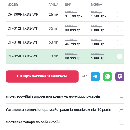
МОДЕЛЬ
ПЛОЩА
ЦІНА
МОНТАЖ
30 799 грн
7 800 грн
CH-S09FTXD2-WP
25 m²
31 199 грн
5 500 грн
34 299 грн
8 200 грн
CH-S12FTXD2-WP
35 m²
33 899 грн
5 800 грн
46 699 грн
8 700 грн
CH-S18FTXD2-WP
50 m²
45 799 грн
7 800 грн
59 299 грн
10 000 грн
CH-S24FTXD2-WP
70 m²
58 999 грн
9 000 грн
Швидка покупка зі знижкою
АБО
Діють постійні знижки для нових та постійних клієнтів
Установка кондиціонера майстрами із досвідом від 10 років
Доставка товару по всій Україні