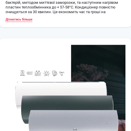
бактерій, методом миттєвої заморозки, та наступним нагрівом
пластин теплообмінника до + 57-58°C. Кондиціонер повністю
очищується за 30 хвилин. Це економить час та гроші на
сервісному обслуговуванні, та дозволяє отримати здорове
Дізнатись більше
повітря;
Wi-Fi модуль, для можливості керування кондиціонером через
Смартфон / Планшет (ОС: Android, iOS);
Захист вашого будинку від замерзання: функція «+ 8°С».
Кондиціонер буде підтримувати температуру + 8°С, що не
дозволяє заморозити приміщення та споживає мінімум
електроенергії;
Можливість підключення дротового пульта зі здатністю
двотижневого програмування та приєднання до системи
розумного дому BMS (опція).