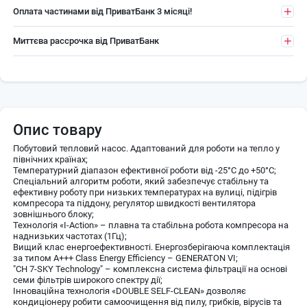
Оплата частинами від ПриватБанк 3 місяці!
Миттєва рассрочка від ПриватБанк
Опис товару
Побутовий тепловий насос. Адаптований для роботи на тепло у
північних країнах;
Температурний діапазон ефективної роботи від -25°С до +50°С;
Спеціальний алгоритм роботи, який забезпечує стабільну та
ефективну роботу при низьких температурах на вулиці, підігрів
компресора та піддону, регулятор швидкості вентилятора
зовнішнього блоку;
Технологія «I-Action» – плавна та стабільна робота компресора на
наднизьких частотах (1Гц);
Вищий клас енергоефективності. Енергозберігаюча комплектація
за типом А+++ Class Energy Efficiency – GENERATON VI;
"CH 7-SKY Technology" – комплексна система фільтрації на основі
семи фільтрів широкого спектру дії;
Інноваційна технологія «DOUBLE SELF-CLEAN» дозволяє
кондиціонеру робити самоочищення від пилу, грибків, вірусів та