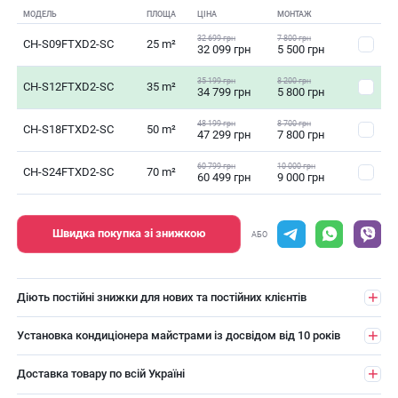
МОДЕЛЬ
ПЛОЩА
ЦІНА
МОНТАЖ
32 699 грн
7 800 грн
CH-S09FTXD2-SC
25 m²
32 099 грн
5 500 грн
35 199 грн
8 200 грн
CH-S12FTXD2-SC
35 m²
34 799 грн
5 800 грн
48 199 грн
8 700 грн
CH-S18FTXD2-SC
50 m²
47 299 грн
7 800 грн
60 799 грн
10 000 грн
CH-S24FTXD2-SC
70 m²
60 499 грн
9 000 грн
Швидка покупка зі знижкою
АБО
Діють постійні знижки для нових та постійних клієнтів
Установка кондиціонера майстрами із досвідом від 10 років
Доставка товару по всій Україні