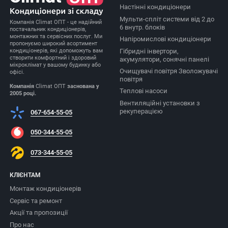
Настінні кондиціонери
Мульти-спліт системи від 2 до
Компанія Climat ОПТ - це надійний
6 внутр. блоків
постачальник кондиціонерів,
монтажних та сервісних послуг. Ми
Напіромислові кондиціонери
пропонуємо широкий асортимент
Гібридні інвертори,
кондиціонерів, які допоможуть вам
створити комфортний і здоровий
акумулятори, сонячні панелі
мікроклімат у вашому будинку або
Очищувачі повітря Зволожувачі
офісі.
повітря
Компанія
Climat ОПТ
заснована у
Теплові насоси
2005 році.
Вентиляційні установки з
рекуперацією
067-654-55-05
050-344-55-05
073-344-55-05
КЛІЄНТАМ
Монтаж кондиціонерів
Сервіс та ремонт
Акції та пропозиції
Про нас