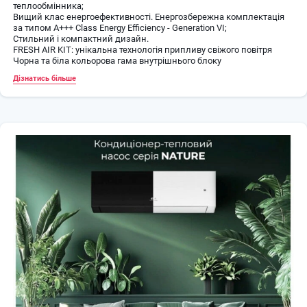
теплообмінника;
Вищий клас енергоефективності. Енергозбережна комплектація
за типом A+++ Class Energy Efficiency - Generation VI;
Стильний і компактний дизайн.
FRESH AIR KIT: унікальна технологія припливу свіжого повітря
Чорна та біла кольорова гама внутрішнього блоку
CH-UV Cleaner:модуль УВ-очищення повітря
Дізнатись більше
Технологія CH-AI: динамічний