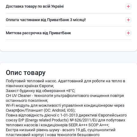
Доставка товару по всій Україні
Оплата частинами від ПриватБанк 3 місяці!
Миттєва рассрочка від ПриватБанк
Опис товару
Побутовий тепловий насос. Адаптований для роботи на тепло в
північних країнах Європи;
Захист будинку від обмерзання +8°C;
CH UV Cleaner - технологія ультрафіолетового очищення повітря
останнього покоління;
Wi-Fi модуль для можливості управління кондиціонером через
Смартфон/Планшет (ОС: Android, iOS);
Повна відповідність діючої c 1-01-2013 директиві Європейського
союзу ErP (Energy related Products) № 626/2011/EU для побутових
теплових насосів і кондиціонерів SEER A+++ SCOP A+++;
Екстра низький рівень шуму - всього 19 дБ, суцільнолитий
пластиковий корпус і нова технологія безшовного