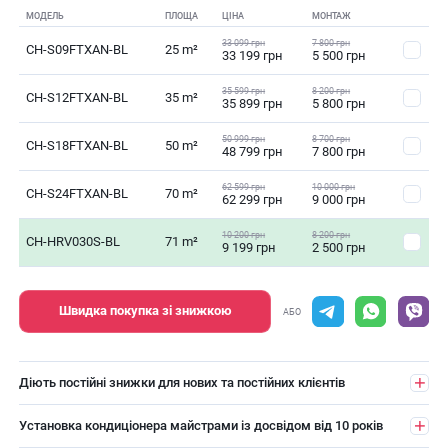
МОДЕЛЬ
ПЛОЩА
ЦІНА
МОНТАЖ
33 099 грн
7 800 грн
CH-S09FTXAN-BL
25 m²
33 199 грн
5 500 грн
35 599 грн
8 200 грн
CH-S12FTXAN-BL
35 m²
35 899 грн
5 800 грн
50 999 грн
8 700 грн
CH-S18FTXAN-BL
50 m²
48 799 грн
7 800 грн
62 599 грн
10 000 грн
CH-S24FTXAN-BL
70 m²
62 299 грн
9 000 грн
10 200 грн
8 200 грн
CH-HRV030S-BL
71 m²
9 199 грн
2 500 грн
Швидка покупка зі знижкою
АБО
Діють постійні знижки для нових та постійних клієнтів
Установка кондиціонера майстрами із досвідом від 10 років