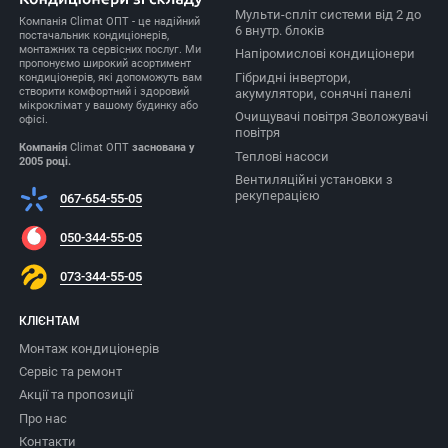
Мульти-спліт системи від 2 до
Компанія Climat ОПТ - це надійний
6 внутр. блоків
постачальник кондиціонерів,
монтажних та сервісних послуг. Ми
Напіромислові кондиціонери
пропонуємо широкий асортимент
Гібридні інвертори,
кондиціонерів, які допоможуть вам
створити комфортний і здоровий
акумулятори, сонячні панелі
мікроклімат у вашому будинку або
Очищувачі повітря Зволожувачі
офісі.
повітря
Компанія
Climat ОПТ
заснована у
Теплові насоси
2005 році.
Вентиляційні установки з
рекуперацією
067-654-55-05
050-344-55-05
073-344-55-05
КЛІЄНТАМ
Монтаж кондиціонерів
Сервіс та ремонт
Акції та пропозиції
Про нас
Контакти