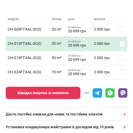
МОДЕЛЬ
ПЛОЩА
ЦІНА
МОНТАЖ
21 280 грн
CH-S09FTXAL-SC(I)
25 m²
2 000 грн
20 699 грн
21 280 грн
CH-S12FTXAL-SC(I)
35 m²
2 000 грн
20 699 грн
27 930 грн
CH-S18FTXAL-SC(I)
50 m²
2 000 грн
20 699 грн
32 310 грн
CH-S24FTXAL-SC(I)
70 m²
2 000 грн
20 699 грн
Швидка покупка зі знижкою
АБО
Діють постійні знижки для нових та постійних клієнтів
Установка кондиціонера майстрами із досвідом від 10 років