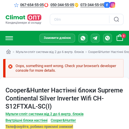
067-654-55-05
050-344-55-05
073-344-55-05
Пошук
0
Замовити дзвінок
Мульти-спліт системи від 2 до 6 внутр. блоків
Cooper&Hunter Настінні бло
Oops, something went wrong. Check your browser's developer
console for more details.
Cooper&Hunter Настінні блоки Supreme
Continental Silver Inverter Wifi CH-
S12FTXAL-SC(I)
Мульти-спліт системи від 2 до 6 внутр. блоків
Внутрішні блоки настінні
Cooper&Hunter
Телефонуйте, робимо приємні знижки!