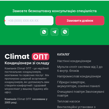
Замовте безкоштовну консультацію спеціаліста
Номер
Замовити дзвінок
телефону
КАТАЛОГ
Настінні кондиціонери
Мульти-спліт системи від 2 до
Компанія Climat ОПТ - це надійний
6 внутр. блоків
постачальник кондиціонерів,
монтажних та сервісних послуг. Ми
Напіромислові кондиціонери
пропонуємо широкий асортимент
Гібридні інвертори,
кондиціонерів, які допоможуть вам
створити комфортний і здоровий
акумулятори, сонячні панелі
мікроклімат у вашому будинку або
Очищувачі повітря Зволожувачі
офісі.
повітря
Компанія
Climat ОПТ
заснована у
Теплові насоси
2005 році.
Вентиляційні установки з