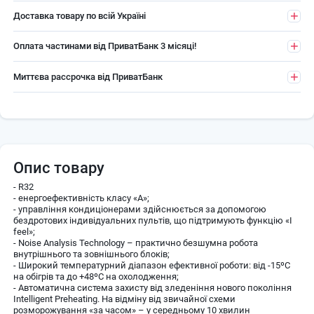
Доставка товару по всій Україні
Оплата частинами від ПриватБанк 3 місяці!
Миттєва рассрочка від ПриватБанк
Опис товару
- R32
- енергоефективність класу «А»;
- управління кондиціонерами здійснюється за допомогою
бездротових індивідуальних пультів, що підтримують функцію «I
feel»;
- Noise Analysis Technology – практично безшумна робота
внутрішнього та зовнішнього блоків;
- Широкий температурний діапазон ефективної роботи: від -15ºС
на обігрів та до +48ºС на охолодження;
- Автоматична система захисту від зледеніння нового покоління
Intelligent Preheating. На відміну від звичайної схеми
розморожування «за часом» – у середньому 10 хвилин