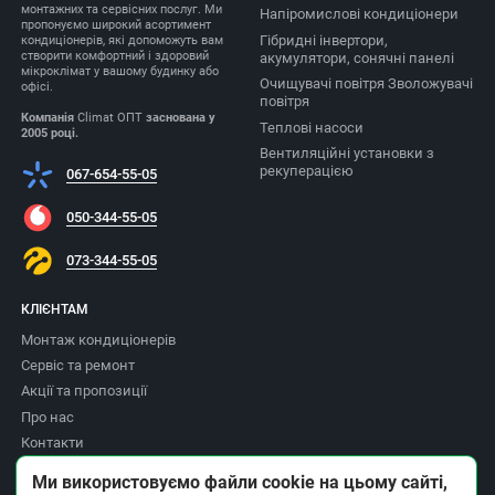
монтажних та сервісних послуг. Ми
Напіромислові кондиціонери
пропонуємо широкий асортимент
Гібридні інвертори,
кондиціонерів, які допоможуть вам
створити комфортний і здоровий
акумулятори, сонячні панелі
мікроклімат у вашому будинку або
Очищувачі повітря Зволожувачі
офісі.
повітря
Компанія
Climat ОПТ
заснована у
Теплові насоси
2005 році.
Вентиляційні установки з
рекуперацією
067-654-55-05
050-344-55-05
073-344-55-05
КЛІЄНТАМ
Монтаж кондиціонерів
Сервіс та ремонт
Акції та пропозиції
Про нас
Контакти
Доставка та оплата
Ми використовуємо файли cookie на цьому сайті,
Повернення товару