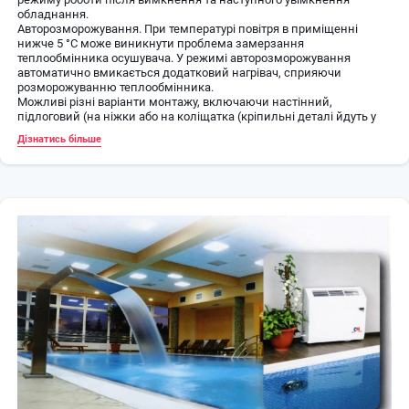
обладнання.
Авторозморожування. При температурі повітря в приміщенні
нижче 5 °C може виникнути проблема замерзання
теплообмінника осушувача. У режимі авторозморожування
автоматично вмикається додатковий нагрівач, сприяючи
розморожуванню теплообмінника.
Можливі різні варіанти монтажу, включаючи настінний,
підлоговий (на ніжки або на коліщатка (кріпильні деталі йдуть у
комплекті)) та прихований монтаж.
Дізнатись більше
Залежно від монтажу передбачено можливість організації подачі
в приміщення як горизонтального, так і вертикального потоку
осушеного повітря.
Осушувачі повітря Cooper&hunter CH-D085WD оснащуються
надійними та сучасними роторними компресорами фірм Toshiba
та Hitachi, що гарантує тривалий термін служби обладнання
загалом та високий рівень його ефективності. Поряд із
звукоізоляцією компресора та шумопоглинаючим корпусом це
забезпечує дуже низький рівень шуму при роботі осушувача.