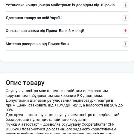
Установка кондиціонера майстрами із досвідом від 10 років
Доставка товару по всій Україні
Оплата частинами від ПриватБанк 3 місяці!
Миттєва рассрочка від ПриватБанк
Опис товару
Осушувач повітря має панель з надійним електронним
керуванням і вбудованим кольоровим РК-дисплеєм.
Допустимий діапазон регулювання температури повітря в
приміщенні становить від +10°C до +42°C, а вологості від 20% до
90%.
Для зручнішого керування осушувачем повітря передбачений
бездротовий пульт дистанційного керування.
Функція автостарт – дозволяє осушувачу Cooper&hunter CH-
D085WD повернутися до останнього заданого користувачем
режиму роботи після вимкнення та наступного увімкнення