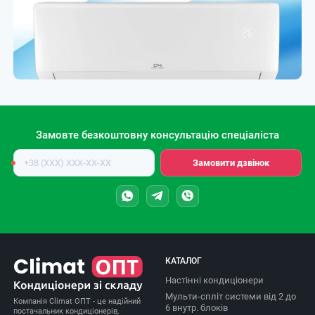
Замовте безкоштовну консультацію спеціаліста
Номер
Замовити дзвінок
телефону
КАТАЛОГ
Настінні кондиціонери
Мульти-спліт системи від 2 до
Компанія Climat ОПТ - це надійний
6 внутр. блоків
постачальник кондиціонерів,