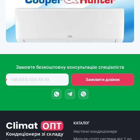
Замовте безкоштовну консультацію спеціаліста
Номер
Замовити дзвінок
телефону
КАТАЛОГ
Настінні кондиціонери
Мульти-спліт системи від 2 до