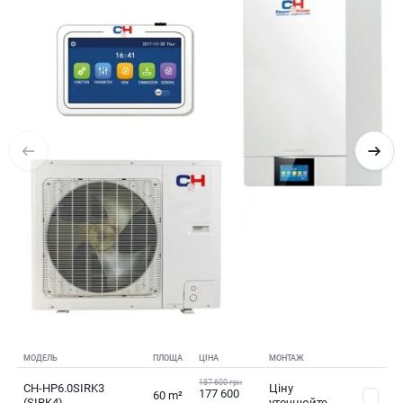
МОДЕЛЬ
ПЛОЩА
ЦІНА
МОНТАЖ
187 600 грн
CH-HP6.0SIRK3
Ціну
177 600
60 m²
(SIRK4)
уточнюйте