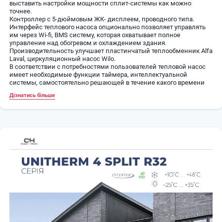
выставить настройки мощности сплит-системы как можно
точнее.
Контроллер с 5-дюймовым ЖК- дисплеем, проводного типа.
Интерфейс теплового насоса опционально позволяет управлять
им через Wi-fi, BMS систему, которая охватывает полное
управление над обогревом и охлаждением здания.
Производительность улучшает пластинчатый теплообменник Alfa
Laval, циркуляционный насос Wilo.
В соответствии с потребностями пользователей тепловой насос
имеет необходимые функции таймера, интеллектуальной
системы, самостоятельно решающей в течение какого времени
размораживать внешний блок; режимов отдыха, климат-контроля
Дізнатись більше
и т.д.