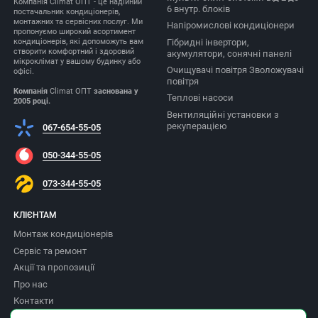
Компанія Climat ОПТ - це надійний
6 внутр. блоків
постачальник кондиціонерів,
монтажних та сервісних послуг. Ми
Напіромислові кондиціонери
пропонуємо широкий асортимент
Гібридні інвертори,
кондиціонерів, які допоможуть вам
створити комфортний і здоровий
акумулятори, сонячні панелі
мікроклімат у вашому будинку або
Очищувачі повітря Зволожувачі
офісі.
повітря
Компанія
Climat ОПТ
заснована у
Теплові насоси
2005 році.
Вентиляційні установки з
рекуперацією
067-654-55-05
050-344-55-05
073-344-55-05
КЛІЄНТАМ
Монтаж кондиціонерів
Сервіс та ремонт
Акції та пропозиції
Про нас
Контакти
Доставка та оплата