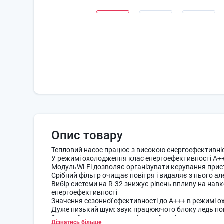
Опис товару
Тепловий насос працює з високою енергоефективніст
У режимі охолодження клас енергоефективності A+++
МодульWi-Fi дозволяє організувати керування прист
Срібний фільтр очищає повітря і видаляє з нього але
Вибір системи на R-32 знижує рівень впливу на нав
енергоефективності
Значення сезонної ефективності до A+++ в режимі 
Дуже низький шум: звук працюючого блоку ледь пом
2-зонний датчик руху: повітряний потік прямує до з
Дізнатись більше