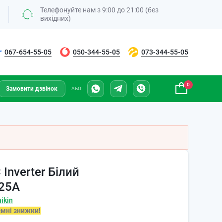
Телефонуйте нам з 9:00 до 21:00 (без
вихідних)
067-654-55-05
050-344-55-05
073-344-55-05
0
Замовити дзвінок
АБО
 Inverter Білий
25A
ikin
ємні знижки!