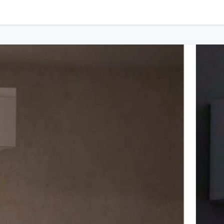
 всьому простору дозволяє використовувати поєднання горизонтальн
авіть у віддалених кутах приміщення
й дизайн.