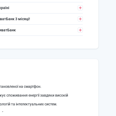
країні
ватБанк 3 місяці!
риватБанк
тановленої на смартфон.
жує споживання енергії завдяки високій
логій та інтелектуальних систем.
ні, блок автоматично перемикається в