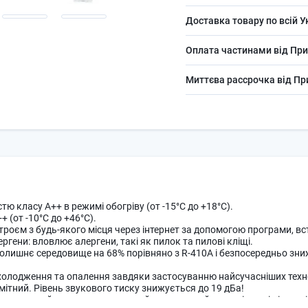
Доставка товару по всій У
Оплата частинами від При
Миттєва рассрочка від П
ю класу A++ в режимі обогріву (от -15°C до +18°C).
 (от -10°C до +46°C).
роєм з будь-якого місця через інтернет за допомогою програми, вс
ргени: вловлює алергени, такі як пилок та пилові кліщі.
колишнє середовище на 68% порівняно з R-410A і безпосередньо зни
охолодження та опалення завдяки застосуванню найсучасніших техно
ітний. Рівень звукового тиску знижується до 19 дБа!
они, де в цей момент немає людей; якщо людей у ​​приміщенні відсут