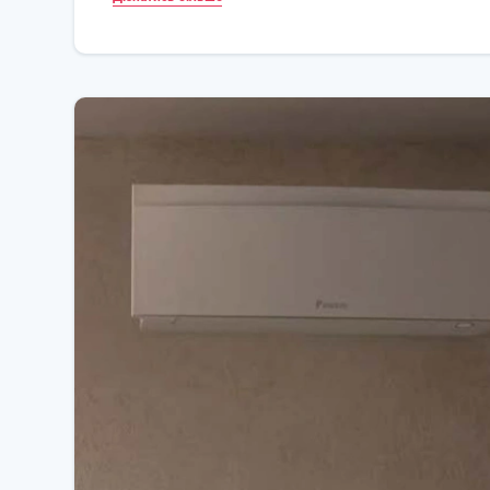
енергоефективний режим.
Функція рівномірного розподілу потоку повітря по
циркуляції потоків теплого або холодного повітря н
Daikin Emura отримав багато нагород за свій чудови