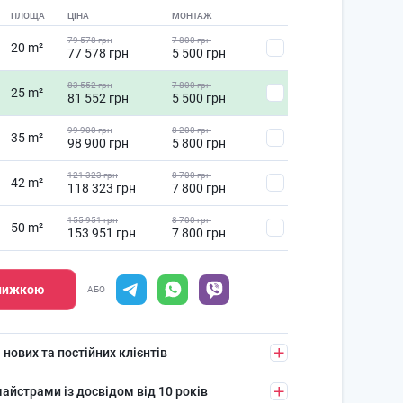
ПЛОЩА
ЦІНА
МОНТАЖ
79 578 грн
7 800 грн
20 m²
77 578 грн
5 500 грн
83 552 грн
7 800 грн
25 m²
81 552 грн
5 500 грн
99 900 грн
8 200 грн
35 m²
98 900 грн
5 800 грн
121 323 грн
8 700 грн
42 m²
118 323 грн
7 800 грн
155 951 грн
8 700 грн
50 m²
153 951 грн
7 800 грн
знижкою
АБО
 нових та постійних клієнтів
айстрами із досвідом від 10 років