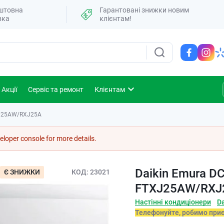
штовна
Гарантовані знижки новим
вка
клієнтам!
Акції
Сервіс та ремонт
Клієнтам
TXJ25AW/RXJ25A
loper console for more details.
Daikin Emura DC
Є ЗНИЖКИ
КОД
23021
FTXJ25AW/RXJ
Настінні кондиціонери
Da
Телефонуйте, робимо при