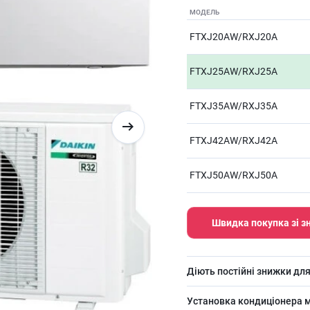
МОДЕЛЬ
FTXJ20AW/RXJ20A
FTXJ25AW/RXJ25A
FTXJ35AW/RXJ35A
FTXJ42AW/RXJ42A
FTXJ50AW/RXJ50A
Швидка покупка зі 
Діють постійні знижки для
Установка кондиціонера м