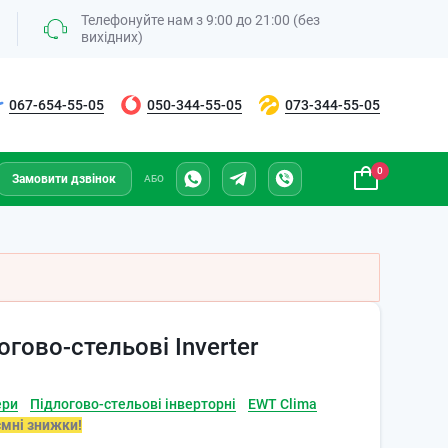
Телефонуйте нам з 9:00 до 21:00 (без
вихідних)
067-654-55-05
050-344-55-05
073-344-55-05
0
Замовити дзвінок
АБО
гово-стельові Inverter
ери
Підлогово-стельові інверторні
EWT Clima
ємні знижки!