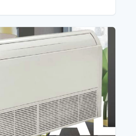
уїтивно зрозумілим інтерфейсом управління, що