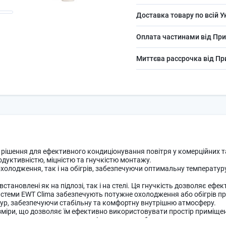
Доставка товару по всій У
Оплата частинами від При
Миттєва рассрочка від П
е рішення для ефективного кондиціонування повітря у комерційних 
дуктивністю, міцністю та гнучкістю монтажу.
холодження, так і на обігрів, забезпечуючи оптимальну температуру
становлені як на підлозі, так і на стелі. Ця гнучкість дозволяє еф
истеми EWT Clima забезпечують потужне охолодження або обігрів п
ур, забезпечуючи стабільну та комфортну внутрішню атмосферу.
міри, що дозволяє їм ефективно використовувати простір приміщенн
стеми працюють з низьким рівнем шуму, забезпечуючи тихе та спок