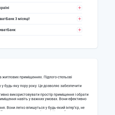
країні
ватБанк 3 місяці!
риватБанк
та житлових приміщеннях. Підлого-стельові
 у будь-яку пору року. Це дозволяє забезпечити
ективно використовувати простір приміщення і обрати
риміщення навіть у важких умовах. Вони ефективно
я. Вони легко впишуться у будь-який інтер’єр, не
ійне середовище в приміщенні. Це особливо