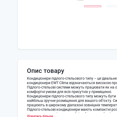
Опис товару
Кондиціонери підлого-стельового типу – це ідеальн
кондиціонери EWT Clima відзначаються високою про
Підлого-стельові системи можуть працювати як на о
комфортні умови для всіх присутніх у приміщенні.
Кондиціонери підлого-стельового типу можуть бути в
найбільш зручне розміщення для вашого об’єкту. С
працюють в широкому діапазоні зовнішніх температ
Підлого-стельові кондиціонери мають компактні роз
заважаючи розміщенню меблів або декору. Спліт-си
Дізнатись більше