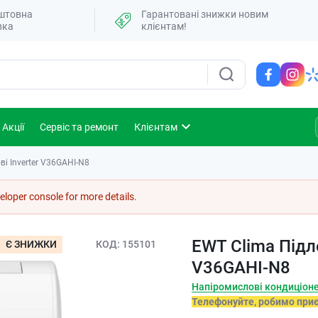
штовна
Гарантовані знижки новим
вка
клієнтам!
Акції
Сервіс та ремонт
Клієнтам
і Inverter V36GAHI-N8
loper console for more details.
EWT Clima Підло
Є ЗНИЖКИ
КОД
155101
V36GAHI-N8
Напіромислові кондиціон
Телефонуйте, робимо при