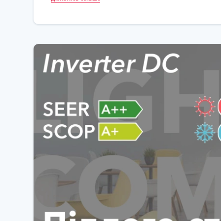
важливо для офісних просторів або житлових зон, д
дозволяє зручно регулювати температуру та інші па