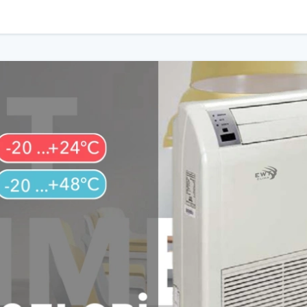
е важливо зберігати комфорт без зайвого шуму. Блоки оснащені інт
раметри відповідно до потреб користувача.