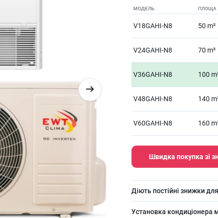
МОДЕЛЬ
ПЛОЩА
V18GAHI-N8
50 m²
V24GAHI-N8
70 m²
V36GAHI-N8
100 m
V48GAHI-N8
140 m
V60GAHI-N8
160 m
Швидка покупка зі 
Діють постійні знижки для
Установка кондиціонера м