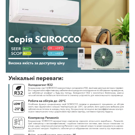
🔒 Блокування пульта дистанційного керування
❄️ Робота на охолодження до
-15°C
✅ Чому варто обрати саме цю модель
💎
EWT Clima Scirocco Inverter S-240SDP-HRFN8
— це потужний
інверторний кондиціонер преміум-класу, розрахований на
ефективне кондиціонування приміщень площею до
65 м²
.
⚡ Інверторна технологія забезпечує швидке охолодження та
обігрів, підтримує стабільну температуру та дозволяє суттєво
знизити витрати електроенергії.
🔥 Завдяки роботі в режимі теплового насоса до
-20°C
, компресору
Panasonic
та антикорозійному покриттю
BLUE FIN
, кондиціонер
відзначається високою надійністю та довговічністю навіть у
складних кліматичних умовах.
🏠 Модель стане чудовим вибором для великих квартир,
приватних будинків, офісів, магазинів, кафе та інших комерційних
приміщень, забезпечуючи комфортний мікроклімат у будь-яку
пору року.
🏢
climat-opt
пропонує лише оригінальну кліматичну техніку EWT
Clima з офіційною гарантією, професійною консультацією та
сервісною підтримкою. Наші фахівці допоможуть підібрати
оптимальне рішення саме для вашого дому чи бізнесу.