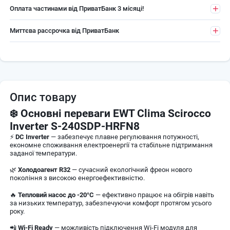
Оплата частинами від ПриватБанк 3 місяці!
Миттєва рассрочка від ПриватБанк
Опис товару
❄️ Основні переваги EWT Clima Scirocco
Inverter S-240SDP-HRFN8
⚡
DC Inverter
— забезпечує плавне регулювання потужності,
економне споживання електроенергії та стабільне підтримання
заданої температури.
🌿
Холодоагент R32
— сучасний екологічний фреон нового
покоління з високою енергоефективністю.
🔥
Тепловий насос до -20°C
— ефективно працює на обігрів навіть
за низьких температур, забезпечуючи комфорт протягом усього
року.
📲
Wi-Fi Ready
— можливість підключення Wi-Fi модуля для