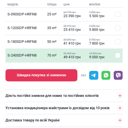
МОДЕЛЬ
ПЛОЩА
ЦІНА
МОНТАЖ
24 770 грн
7 800 грн
S-090SDP-HRFN8
25 m²
23 390 грн
5 500 грн
26 910 грн
8 200 грн
S-120SDP-HRFN8
35 m²
25 410 грн
5 800 грн
43 490 грн
8 700 грн
S-180SDP-HRFN8
50 m²
41 410 грн
7 800 грн
52 260 грн
10 000 грн
S-240SDP-HRFN8
70 m²
49 410 грн
9 000 грн
Швидка покупка зі знижкою
АБО
Діють постійні знижки для нових та постійних клієнтів
Установка кондиціонера майстрами із досвідом від 10 років
Доставка товару по всій Україні