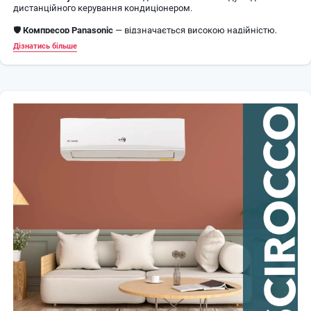
дистанційного керування кондиціонером.
🛡️
Компресор Panasonic
— відзначається високою надійністю,
довговічністю та стабільною продуктивністю.
Дізнатись більше
❄️
Покриття BLUE FIN
— ефективно захищає теплообмінник від
корозії та продовжує термін служби обладнання.
🔇
Тиха робота від 33 дБ
— комфортний рівень шуму навіть під час
тривалої роботи.
🌙
Нічний режим
— автоматично підтримує оптимальну
температуру для комфортного сну.
🛠️ Технічні характеристики
📌
Модель:
EWT Clima Scirocco Inverter S-240SDP-HRFN8
📐
Рекомендована площа:
до
65 м²
❄️
Потужність охолодження:
6,45 кВт
🔥
Потужність обігріву:
6,60 кВт
⚡
Тип компресора:
DC Inverter (Panasonic)
🌿
Холодоагент:
R32