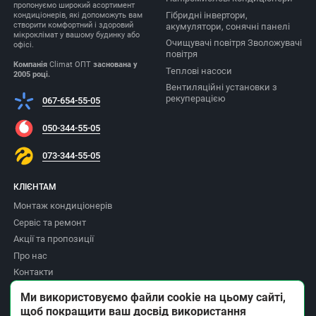
пропонуємо широкий асортимент
Гібридні інвертори,
кондиціонерів, які допоможуть вам
створити комфортний і здоровий
акумулятори, сонячні панелі
мікроклімат у вашому будинку або
Очищувачі повітря Зволожувачі
офісі.
повітря
Компанія
Climat ОПТ
заснована у
Теплові насоси
2005 році.
Вентиляційні установки з
рекуперацією
067-654-55-05
050-344-55-05
073-344-55-05
КЛІЄНТАМ
Монтаж кондиціонерів
Сервіс та ремонт
Акції та пропозиції
Про нас
Контакти
Доставка та оплата
Ми використовуємо файли cookie на цьому сайті,
Повернення товару
щоб покращити ваш досвід використання