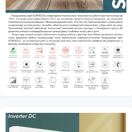
⚡
Клас енергоефективності:
❄️ Охолодження —
A++
🔥 Обігрів —
A+
🔇
Рівень шуму внутрішнього блоку:
від
33 дБ
💨
Продуктивність повітря:
до
1090 м³/год
📲
Wi-Fi:
опціонально (Wi-Fi Ready)
🎛️
Режими роботи:
❄️ Охолодження
🔥 Обігрів
💧 Осушення
💨 Вентиляція
🔄 Автоматичний режим
🛠️
Додаткові функції:
🌙 Нічний режим
⏰ Таймер 24 години
🚀 Турборежим
🔄 Авторестарт
🧼 Самоочищення
🌡️ Чергове опалення +8°C
🔍 Самодіагностика
🛡️ Підігрів картера компресора
❄️ Підігрів дренажного піддона