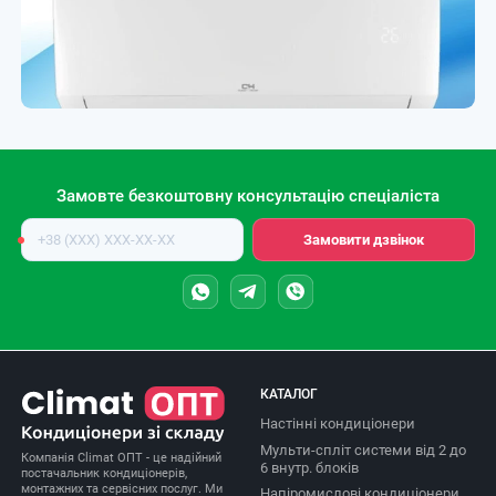
Замовте безкоштовну консультацію спеціаліста
Номер
Замовити дзвінок
телефону
КАТАЛОГ
Настінні кондиціонери
Мульти-спліт системи від 2 до
Компанія Climat ОПТ - це надійний
6 внутр. блоків
постачальник кондиціонерів,
монтажних та сервісних послуг. Ми
Напіромислові кондиціонери