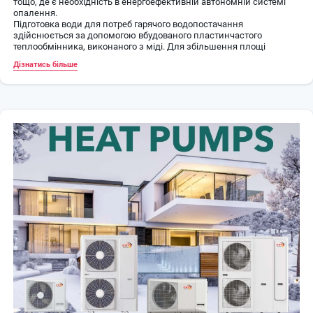
тощо, де є необхідність в енергоефективній автономній системі
опалення.
Підготовка води для потреб гарячого водопостачання
здійснюється за допомогою вбудованого пластинчастого
теплообмінника, виконаного з міді. Для збільшення площі
теплообміну і, як наслідок, збільшення ефективності,
Дізнатись більше
теплообмінник має розвинене оребрення.
В теплових насосах EWT Clima використовуються сучасні DC-
інверторні компресори з двома роторами відомого виробника
GMCC. Компресори цієї марки використовуються багатьма
провідними виробниками кліматичного обладнання та
зарекомендували себе протягом багатьох років як дуже надійні та
високоефективні.
Контролер, який вбудований у внутрішній блок-гідромодуль має
сучасний дизайн та інтелектуальне управління. Широкий спектр
налаштувань дозволяє швидко і легко налаштувати тепловий
насос під потреби користувача. За допомогою контролера можна
регулювати параметри режимів опалення, охолодження та ГВП, а
також реалізувати багатозональне керування системою.