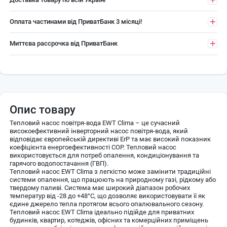
Оплата частинами від ПриватБанк 3 місяці!
Миттєва рассрочка від ПриватБанк
Опис товару
Тепловий насос повітря-вода EWT Clima – це сучасний
високоефективний інверторний насос повітря-вода, який
відповідає європейській директиві ErP та має високий показник
коефіцієнта енергоефективності COP. Тепловий насос
використовується для потреб опалення, кондиціонування та
гарячого водопостачання (ГВП).
Тепловий насос EWT Clima з легкістю може замінити традиційні
системи опалення, що працюють на природному газі, рідкому або
твердому паливі. Система має широкий діапазон робочих
температур від -28 до +48°С, що дозволяє використовувати її як
єдине джерело тепла протягом всього опалювального сезону.
Тепловий насос EWT Clima ідеально підійде для приватних
будинків, квартир, котеджів, офісних та комерційних приміщень