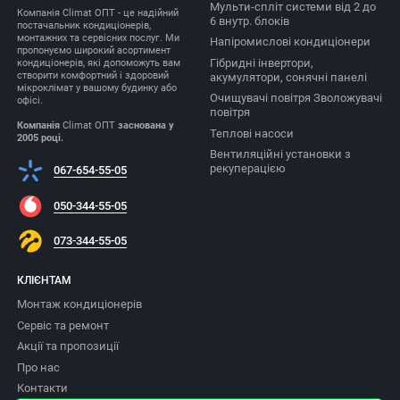
Мульти-спліт системи від 2 до
Компанія Climat ОПТ - це надійний
6 внутр. блоків
постачальник кондиціонерів,
монтажних та сервісних послуг. Ми
Напіромислові кондиціонери
пропонуємо широкий асортимент
Гібридні інвертори,
кондиціонерів, які допоможуть вам
створити комфортний і здоровий
акумулятори, сонячні панелі
мікроклімат у вашому будинку або
Очищувачі повітря Зволожувачі
офісі.
повітря
Компанія
Climat ОПТ
заснована у
Теплові насоси
2005 році.
Вентиляційні установки з
рекуперацією
067-654-55-05
050-344-55-05
073-344-55-05
КЛІЄНТАМ
Монтаж кондиціонерів
Сервіс та ремонт
Акції та пропозиції
Про нас
Контакти