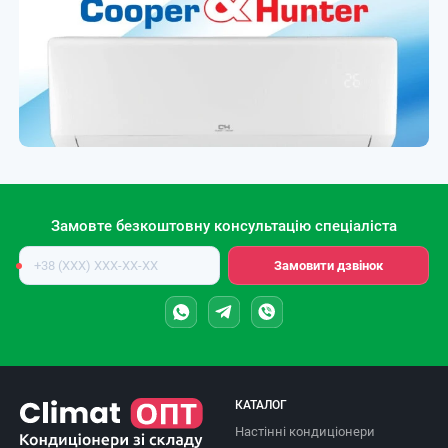
Замовте безкоштовну консультацію спеціаліста
Номер
Замовити дзвінок
телефону
КАТАЛОГ
Настінні кондиціонери