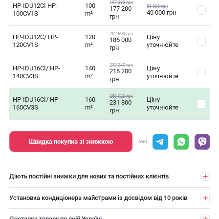
197 280 грн
HP-IDU12CI HP-
100
50 000 грн
177 200
40 000 грн
100CV1S
m²
грн
202 600 грн
HP-IDU12C/ HP-
120
Ціну
185 000
120CV1S
m²
уточнюйте
грн
233 240 грн
HP-IDU16CI/ HP-
140
Ціну
216 200
140CV3S
m²
уточнюйте
грн
251 920 грн
HP-IDU16CI/ HP-
160
Ціну
231 800
160CV3S
m²
уточнюйте
грн
Швидка покупка зі знижкою
АБО
Діють постійні знижки для нових та постійних клієнтів
Установка кондиціонера майстрами із досвідом від 10 років
Доставка товару по всій Україні