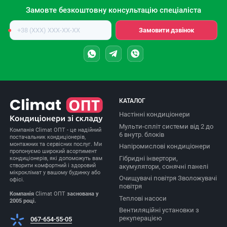
Замовте безкоштовну консультацію спеціаліста
Номер
Замовити дзвінок
телефону
КАТАЛОГ
Настінні кондиціонери
Мульти-спліт системи від 2 до
Компанія Climat ОПТ - це надійний
6 внутр. блоків
постачальник кондиціонерів,
монтажних та сервісних послуг. Ми
Напіромислові кондиціонери
пропонуємо широкий асортимент
Гібридні інвертори,
кондиціонерів, які допоможуть вам
створити комфортний і здоровий
акумулятори, сонячні панелі
мікроклімат у вашому будинку або
Очищувачі повітря Зволожувачі
офісі.
повітря
Компанія
Climat ОПТ
заснована у
Теплові насоси
2005 році.
Вентиляційні установки з
рекуперацією
067-654-55-05