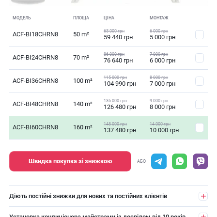
МОДЕЛЬ
ПЛОЩА
ЦІНА
МОНТАЖ
65 000 грн
6 000 грн
ACF-BI18CHRN8
50 m²
59 440 грн
5 000 грн
86 000 грн
7 000 грн
ACF-BI24CHRN8
70 m²
76 640 грн
6 000 грн
115 000 грн
8 000 грн
ACF-BI36CHRN8
100 m²
104 990 грн
7 000 грн
136 000 грн
9 000 грн
ACF-BI48CHRN8
140 m²
126 480 грн
8 000 грн
148 000 грн
14 000 грн
ACF-BI60CHRN8
160 m²
137 480 грн
10 000 грн
Швидка покупка зі знижкою
АБО
Діють постійні знижки для нових та постійних клієнтів
Установка кондиціонера майстрами із досвідом від 10 років