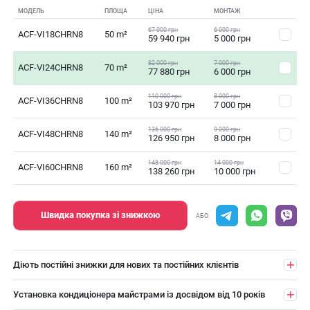
МОДЕЛЬ
ПЛОЩА
ЦІНА
МОНТАЖ
67 000 грн
6 000 грн
ACF-VI18CHRN8
50 m²
59 940 грн
5 000 грн
82 000 грн
7 000 грн
ACF-VI24CHRN8
70 m²
77 880 грн
6 000 грн
110 000 грн
8 000 грн
ACF-VI36CHRN8
100 m²
103 970 грн
7 000 грн
136 000 грн
9 000 грн
ACF-VI48CHRN8
140 m²
126 950 грн
8 000 грн
148 000 грн
14 000 грн
ACF-VI60CHRN8
160 m²
138 260 грн
10 000 грн
Швидка покупка зі знижкою
АБО
Діють постійні знижки для нових та постійних клієнтів
Установка кондиціонера майстрами із досвідом від 10 років