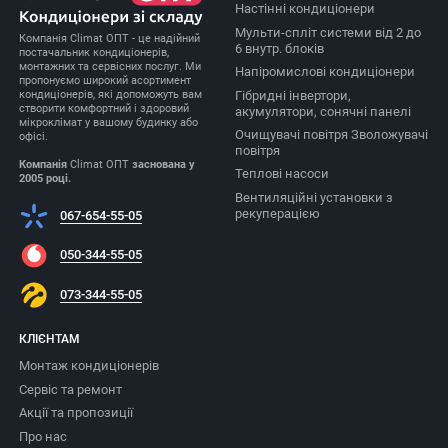
Настінні кондиціонери
Мульти-спліт системи від 2 до
Компанія Climat ОПТ - це надійний
6 внутр. блоків
постачальник кондиціонерів,
монтажних та сервісних послуг. Ми
Напіромислові кондиціонери
пропонуємо широкий асортимент
Гібридні інвертори,
кондиціонерів, які допоможуть вам
створити комфортний і здоровий
акумулятори, сонячні панелі
мікроклімат у вашому будинку або
Очищувачі повітря Зволожувачі
офісі.
повітря
Компанія
Climat ОПТ
заснована у
Теплові насоси
2005 році.
Вентиляційні установки з
рекуперацією
067-654-55-05
050-344-55-05
073-344-55-05
КЛІЄНТАМ
Монтаж кондиціонерів
Сервіс та ремонт
Акції та пропозиції
Про нас