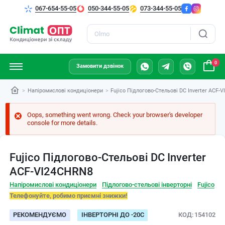
067-654-55-05
050-344-55-05
073-344-55-05
Пошук
0
Замовити дзвінок
Напіромислові кондиціонери
Fujico Підлогово-Стельові DC Іnverter ACF-
Oops, something went wrong. Check your browser's developer
console for more details.
Fujico Підлогово-Стельові DC Іnverter
ACF-VI24CHRN8
Напіромислові кондиціонери
Підлогово-стельові інверторні
Fujico
Телефонуйте, робимо приємні знижки!
РЕКОМЕНДУЄМО
ІНВЕРТОРНІ ДО -20С
КОД
154102