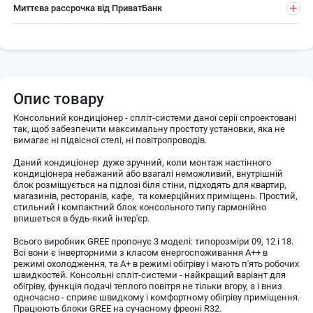
Миттєва рассрочка від ПриватБанк
Опис товару
Консольний кондиціонер - спліт-системи даної серії спроектовані
так, щоб забезпечити максимальну простоту установки, яка не
вимагає ні підвісної стелі, ні повітропроводів.
Даний кондиціонер дуже зручний, коли монтаж настінного
кондиціонера небажаний або взагалі неможливий, внутрішній
блок розміщується на підлозі біля стіни, підходять для квартир,
магазинів, ресторанів, кафе, та комерційних приміщень. Простий,
стильний і компактний блок консольного типу гармонійно
впишеться в будь-який інтер'єр.
Всього виробник GREE пропонує 3 моделі: типорозміри 09, 12 і 18.
Всі вони є інверторними з класом енергоспоживання А++ в
режимі охолодження, та А+ в режимі обігріву і мають п'ять робочих
швидкостей. Консольні спліт-системи - найкращий варіант для
обігріву, функція подачі теплого повітря не тільки вгору, а і вниз
одночасно - сприяє швидкому і комфортному обігріву приміщення.
Працюють блоки GREE на сучасному фреоні R32.