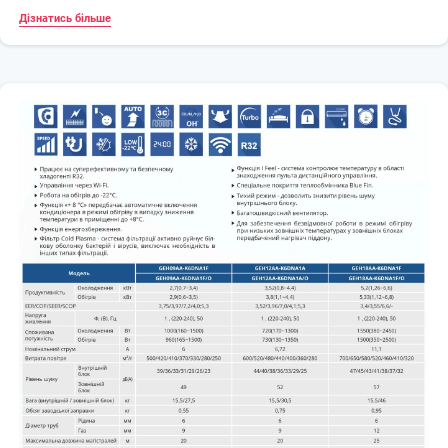
Дізнатись більше
Функції
Авторестарт
Після включення кондиціонер автоматично відновлює всі
призначені раніше режими.
Автоматичний режим роботи вентилятора
Швидкість роботи вентилятора задається мікропроцесором в
залежності від поточних умов роботи кондиціонера.
Блокування пульта ДК
Захист від несанкціонованого доступу до управління
кондиціонером.
Годинник на пульті
Індикація часу на пульті ДУ.
Охолодження / обігрів
Можливість роботи кондиціонера в режимі обігріву / охолодження.
Таймер
Можливість програмування включення і виключення
кондиціонера. Максимальний час програмування -24 години.
Можливість запуску при низькій напрузі
Кондиціонер можна включити і нормально експлуатувати навіть
при низькій напрузі (198 В).
Cистема самодіагностики
У разі виникнення несправності кондиціонер відображає аварію
на дисплеї внутрішнього блоку.
Режим «турбо»
Режим для інтенсивного охолодження або обігріву.
Плавний пуск
Компресор починає роботу з мінімальних оборотів і поступово їх