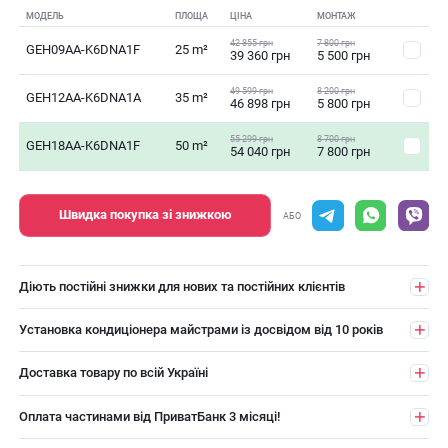
МОДЕЛЬ
ПЛОЩА
ЦІНА
МОНТАЖ
42 855 грн
7 800 грн
GEH09AA-K6DNA1F
25 m²
39 360 грн
5 500 грн
49 599 грн
8 200 грн
GEH12AA-K6DNA1A
35 m²
46 898 грн
5 800 грн
55 299 грн
8 700 грн
GEH18AA-K6DNA1F
50 m²
54 040 грн
7 800 грн
Швидка покупка зі знижкою
АБО
Діють постійні знижки для нових та постійних клієнтів
Установка кондиціонера майстрами із досвідом від 10 років
Доставка товару по всій Україні
Оплата частинами від ПриватБанк 3 місяці!