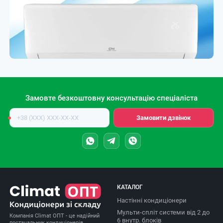
Замовте безкоштовну консультацію спеціаліста
Номер
Замовити дзвінок
телефону
КАТАЛОГ
Настінні кондиціонери
Мульти-спліт системи від 2 до
Компанія Climat ОПТ - це надійний
6 внутр. блоків
постачальник кондиціонерів,