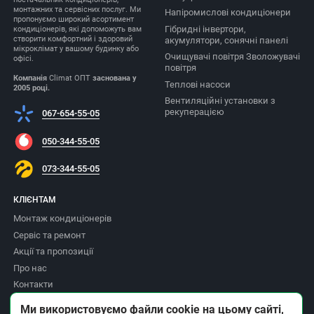
монтажних та сервісних послуг. Ми
Напіромислові кондиціонери
пропонуємо широкий асортимент
Гібридні інвертори,
кондиціонерів, які допоможуть вам
створити комфортний і здоровий
акумулятори, сонячні панелі
мікроклімат у вашому будинку або
Очищувачі повітря Зволожувачі
офісі.
повітря
Компанія
Climat ОПТ
заснована у
Теплові насоси
2005 році.
Вентиляційні установки з
рекуперацією
067-654-55-05
050-344-55-05
073-344-55-05
КЛІЄНТАМ
Монтаж кондиціонерів
Сервіс та ремонт
Акції та пропозиції
Про нас
Контакти
Доставка та оплата
Ми використовуємо файли cookie на цьому сайті,