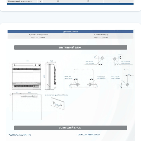
нарощує.
Електромагнітна сумісність
Кондиціонер стійкий до е/м перешкод і сам не створює перешкод
у в приміщенні, де встановлений
Електростатичний фільтр
Електризує і акумулює наелектризований пил на своїй поверхні,
підтримуючи таким чином чистоту повітря в приміщенні.
Осушення і очищення повітря
У цьому режимі кондиціонер з максимальною ефективністю
конденсує і відводить вологу з повітря в приміщенні.
Багатошвидкісний вентилятор
Можливість вибору однієї з швидкостей вентилятора для
забезпечення максимального комфорту.
Кольоровий дисплей
Обрані функції і режими роботи кондиціонера відображаються на
дисплеї внутрішнього блоку у вигляді кольорових символів.
Wi-Fi керування
Wi-Fi модуль для можливості керування кондиціонером через
Смартфон / Планшет (ОС: Android, iOS)