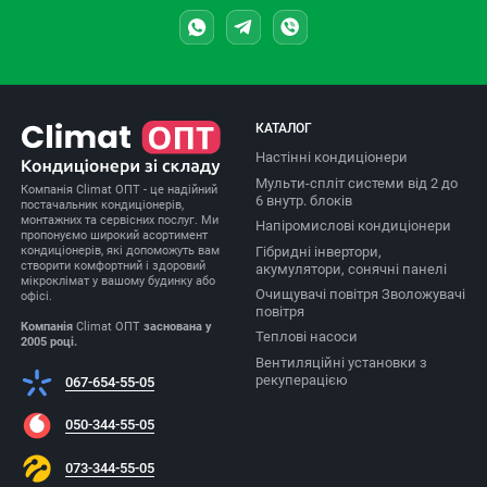
КАТАЛОГ
Настінні кондиціонери
Мульти-спліт системи від 2 до
Компанія Climat ОПТ - це надійний
6 внутр. блоків
постачальник кондиціонерів,
монтажних та сервісних послуг. Ми
Напіромислові кондиціонери
пропонуємо широкий асортимент
Гібридні інвертори,
кондиціонерів, які допоможуть вам
створити комфортний і здоровий
акумулятори, сонячні панелі
мікроклімат у вашому будинку або
Очищувачі повітря Зволожувачі
офісі.
повітря
Компанія
Climat ОПТ
заснована у
Теплові насоси
2005 році.
Вентиляційні установки з
рекуперацією
067-654-55-05
050-344-55-05
073-344-55-05