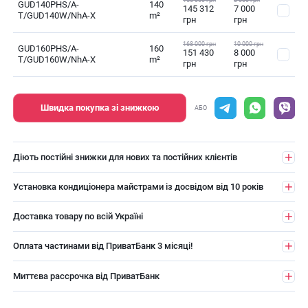
GUD140PHS/A-
140
145 312
7 000
T/GUD140W/NhA-X
m²
грн
грн
168 000 грн
10 000 грн
GUD160PHS/A-
160
151 430
8 000
T/GUD160W/NhA-X
m²
грн
грн
Швидка покупка зі знижкою
АБО
Діють постійні знижки для нових та постійних клієнтів
Установка кондиціонера майстрами із досвідом від 10 років
Доставка товару по всій Україні
Оплата частинами від ПриватБанк 3 місяці!
Миттєва рассрочка від ПриватБанк