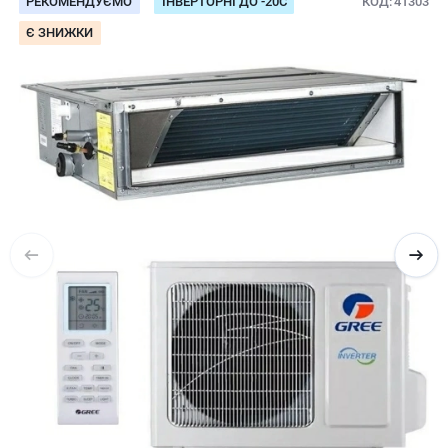
РЕКОМЕНДУЄМО
ІНВЕРТОРНІ ДО -20С
КОД
41303
Є ЗНИЖКИ