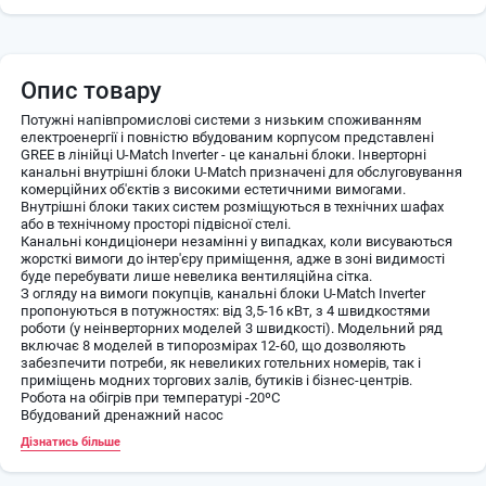
Опис товару
Потужні напівпромислові системи з низьким споживанням
електроенергії і повністю вбудованим корпусом представлені
GREE в лінійці U-Match Inverter - це канальні блоки. Інверторні
канальні внутрішні блоки U-Match призначені для обслуговування
комерційних об'єктів з високими естетичними вимогами.
Внутрішні блоки таких систем розміщуються в технічних шафах
або в технічному просторі підвісної стелі.
Канальні кондиціонери незамінні у випадках, коли висуваються
жорсткі вимоги до інтер'єру приміщення, адже в зоні видимості
буде перебувати лише невелика вентиляційна сітка.
З огляду на вимоги покупців, канальні блоки U-Match Inverter
пропонуються в потужностях: від 3,5-16 кВт, з 4 швидкостями
роботи (у неінверторних моделей 3 швидкості). Модельний ряд
включає 8 моделей в типорозмірах 12-60, що дозволяють
забезпечити потреби, як невеликих готельних номерів, так і
приміщень модних торгових залів, бутиків і бізнес-центрів.
Робота на обігрів при температурі -20ºС
Вбудований дренажний насос
Озонобезпечний фреон R32
Дізнатись більше
Обсяг потоку 360 градусів
ІК пульт
Низький рівень шуму і вібрацій зовнішнього блоку