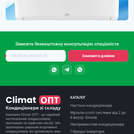
Замовте безкоштовну консультацію спеціаліста
Номер
Замовити дзвінок
телефону
КАТАЛОГ
Настінні кондиціонери
Мульти-спліт системи від 2 до
Компанія Climat ОПТ - це надійний
6 внутр. блоків
постачальник кондиціонерів,
монтажних та сервісних послуг. Ми
Напіромислові кондиціонери
пропонуємо широкий асортимент
Гібридні інвертори,
кондиціонерів, які допоможуть вам