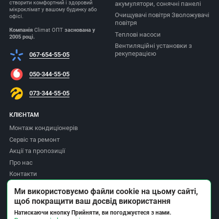
створити комфортний і здоровий
акумулятори, сонячні панелі
мікроклімат у вашому будинку або
Очищувачі повітря Зволожувачі
офісі.
повітря
Компанія
Climat ОПТ
заснована у
Теплові насоси
2005 році.
Вентиляційні установки з
рекуперацією
067-654-55-05
050-344-55-05
073-344-55-05
КЛІЄНТАМ
Монтаж кондиціонерів
Сервіс та ремонт
Акції та пропозиції
Про нас
Контакти
Доставка та оплата
Ми використовуємо файли cookie на цьому сайті,
Повернення товару
щоб покращити ваш досвід використання
Політика приватності
Натискаючи кнопку Прийняти, ви погоджуєтеся з нами.