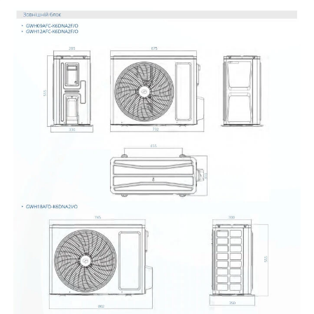
Запуск при низьких температурах зовнішнього повітря
Робота кондиціонера допускається при низьких температурах
зовнішнього повітря.
Звукове сповіщення
При вмиканні/вимиканні кондиціонера подається звуковий
сигнал. Додаткова опція
Покриття теплообмінника Blue Fin
Спеціальне антикорозійне покриття теплообмінника для його
захисту від агресивного середовища.
Wi-Fi керування
Wi-Fi модуль для можливості керування кондиціонером через
Смартфон / Планшет (ОС: Android, iOS)