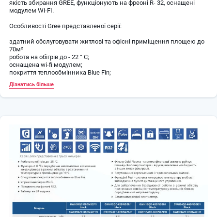
якість збирання GREE, функціонують на фреоні R- 32, оснащені
модулем Wi-FI.
Особливості Gree представленої серії:
здатний обслуговувати житлові та офісні приміщення площею до
70м²
робота на обігрів до - 22 ° С;
оснащена wi-fi модулем;
покриття теплообмінника Blue Fin;
система самодіагностики і очищення;
Дізнатись більше
рівень шуму варіюється від 24 до 48 dB;
клас енергоефективності A ++;
елегантний дизайн.
Функції
Авторестарт
Після включення кондиціонер автоматично відновлює всі
призначені раніше режими.
Автоматичний режим роботи вентилятора
Швидкість роботи вентилятора задається мікропроцесором в
залежності від поточних умов роботи кондиціонера.
Блокування пульта ДК
Захист від несанкціонованого доступу до управління
кондиціонером.
Годинник на пульті
Індикація часу на пульті ДУ.
Охолодження / обігрів
Можливість роботи кондиціонера в режимі обігріву / охолодження.