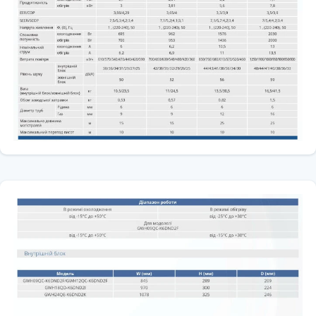
Таймер
Можливість програмування включення і виключення
кондиціонера. Максимальний час програмування -24 години.
При низькій температурі (<-10 градусів)
Робота кондиціонера допускається при низьких температурах
зовнішнього повітря.
Знімна панель внутрішнього блоку
Панель внутрішнього блоку легко відкривається і закривається,
що полегшує чистку та заміну фільтрів. При необхідності її також
можна зняти.
Можливість запуску при низькій напрузі
Кондиціонер можна включити і нормально експлуатувати навіть
при низькій напрузі (198 В).
Cистема самодіагностики
У разі виникнення несправності кондиціонер відображає аварію
на дисплеї внутрішнього блоку.
Робота в режимі «сон»
Забезпечує максимальний комфорт і економію електроенергії.
Кондиціонер автоматично змінює температурний режим через
одну годину після включення режиму.
Режим «турбо»
Режим для інтенсивного охолодження або обігріву.
Широкий потік повітря
Потік повітря рівномірно розподіляється в приміщенні.
Плавний пуск
Компресор починає роботу з мінімальних оборотів і поступово їх
нарощує.
Електромагнітна сумісність