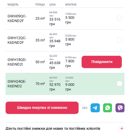
МОДЕЛЬ
ПЛОЩА
ЦІНА
МОНТАЖ
36 855
7 800 грн
GWH09QC-
грн
5 500
25 m²
33 516
K6DND2F
грн
грн
40 599
8 200 грн
GWH12QC-
грн
5 800
35 m²
35 948
K6DND2F
грн
грн
50 299
8 700 грн
GWH18QD-
грн
7 800
Повідомити
50 m²
45 638
K6DND2I
грн
грн
60 999
10 000
GWH24QE-
грн
грн
70 m²
52 970
9 000
K6DND2
грн
грн
Швидка покупка зі знижкою
АБО
Діють постійні знижки для нових та постійних клієнтів