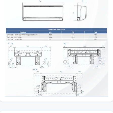
Кондиціонер стійкий до е/м перешкод і сам не створює перешкод
у в приміщенні, де встановлений
Електростатичний фільтр
Електризує і акумулює наелектризований пил на своїй поверхні,
підтримуючи таким чином чистоту повітря в приміщенні.
Захист від обдування холодним повітрям
У режимі обігріву вентилятор включається із затримкою
дозволяючи теплообміннику прогрітися
Осушення і очищення повітря
У цьому режимі кондиціонер з максимальною ефективністю
конденсує і відводить вологу з повітря в приміщенні.
Багатошвидкісний вентилятор
Можливість вибору однієї з швидкостей вентилятора для
забезпечення максимального комфорту.
Генератор Cold Plazma
Одна з найбільш передових технологій очищення повітря в світі.
Плазмовий іонізатор створює напругу близько 4800 В. Така
напруга знищує всі хвороботворні мікроорганізми, що
потрапляють в поле його дії. Більші частинки накопичуються на
фотокаталітичному фільтрі.
Кольоровий дисплей
Обрані функції і режими роботи кондиціонера відображаються на
дисплеї внутрішнього блоку у вигляді кольорових символів.
Інтелектуальне розморожування
При роботі кондиціонера в режимі обігріву температура
теплообмінника зовнішнього блоку часто опускається нижче 0 ° С.
Щоб виключити утворення льоду на теплообміннику зовнішнього
блоку, кондиціонер перемикається в режим розморожування.