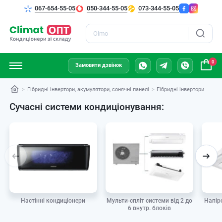
067-654-55-05
050-344-55-05
073-344-55-05
Пошук
0
Замовити дзвінок
Гібридні інвертори, акумулятори, сонячні панелі
Гібридні інвертори
Сучасні системи кондиціонування:
Мульти-спліт системи від 2 до
Настінні кондиціонери
Напір
6 внутр. блоків