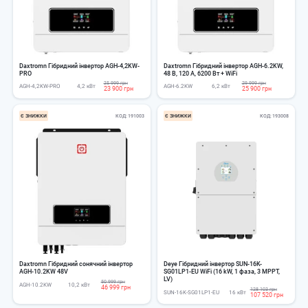
Daxtromn Гібридний інвертор AGH-4,2KW-
Daxtromn Гібридний інвертор AGH-6.2KW,
PRO
48 В, 120 А, 6200 Вт + WiFi
25 999 грн
29 999 грн
AGH-4,2KW-PRO
4,2 кВт
AGH-6.2KW
6,2 кВт
23 900 грн
25 900 грн
Є ЗНИЖКИ
КОД
191003
Є ЗНИЖКИ
КОД
193008
Daxtromn Гібридний сонячний інвертор
Deye Гібридний інвертор SUN-16K-
AGH-10.2KW 48V
SG01LP1-EU WiFi (16 kW, 1 фаза, 3 MPPT,
LV)
50 999 грн
AGH-10.2KW
10,2 кВт
46 999 грн
128 103 грн
SUN-16K-SG01LP1-EU
16 кВт
107 520 грн