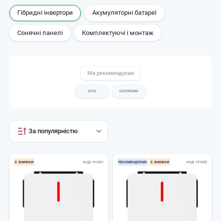
Гібридні інвертори
Акумуляторні батареї
Сонячні панелі
Комплектуючі і монтаж
Ми рекомендуємо
DEYE
DAXTROMN
За популярністю
Є ЗНИЖКИ
КОД
191001
РЕКОМЕНДУЄМО
Є ЗНИЖКИ
КОД
191002