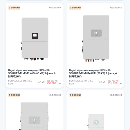
Є ЗНИЖКИ
КОД
193017
Є ЗНИЖКИ
КОД
193016
Deye Гібридний інвертор SUN-60K-
Deye Гібридний інвертор SUN-50K-
SG02HP3-EU-EM6 WiFi (60 kW, 3 фази, 6
SG01HP3-EU-BM4 WiFi (50 kW, 3 фази, 4
MPPT, HV)
MPPT, HV)
SUN-60K-SG02HP3-EU-
SUN-50K-SG01HP3-EU-
265 963 грн
230 750 грн
60 кВт
50 кВт
252 880 грн
216 770 грн
EM6
BM4
Є ЗНИЖКИ
КОД
193015
Є ЗНИЖКИ
КОД
193014