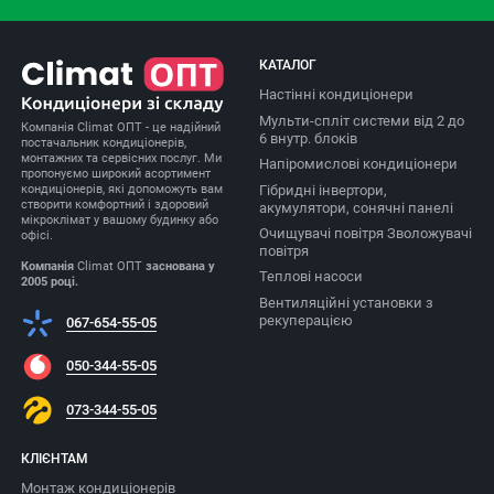
КАТАЛОГ
Настінні кондиціонери
Мульти-спліт системи від 2 до
Компанія Climat ОПТ - це надійний
6 внутр. блоків
постачальник кондиціонерів,
монтажних та сервісних послуг. Ми
Напіромислові кондиціонери
пропонуємо широкий асортимент
Гібридні інвертори,
кондиціонерів, які допоможуть вам
створити комфортний і здоровий
акумулятори, сонячні панелі
мікроклімат у вашому будинку або
Очищувачі повітря Зволожувачі
офісі.
повітря
Компанія
Climat ОПТ
заснована у
Теплові насоси
2005 році.
Вентиляційні установки з
рекуперацією
067-654-55-05
050-344-55-05
073-344-55-05
КЛІЄНТАМ
Монтаж кондиціонерів