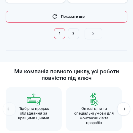
Розбивка
Показати ще
на
сторінки
1
2
Поточна
Page
сторінка
Ми компанія повного циклу, усі роботи
повністю під ключ
Підбір та продаж
Оптові ціни та
обладнання за
спеціальні умови для
кращими цінами
монтажників та
прорабів