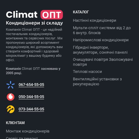
КАТАЛОГ
Настінні кондиціонери
Мульти-спліт системи від 2 до
Компанія Climat ОПТ - це надійний
6 внутр. блоків
постачальник кондиціонерів,
монтажних та сервісних послуг. Ми
Напіромислові кондиціонери
пропонуємо широкий асортимент
Гібридні інвертори,
кондиціонерів, які допоможуть вам
створити комфортний і здоровий
акумулятори, сонячні панелі
мікроклімат у вашому будинку або
Очищувачі повітря Зволожувачі
офісі.
повітря
Компанія
Climat ОПТ
заснована у
Теплові насоси
2005 році.
Вентиляційні установки з
рекуперацією
067-654-55-05
050-344-55-05
073-344-55-05
КЛІЄНТАМ
Монтаж кондиціонерів
Сервіс та ремонт