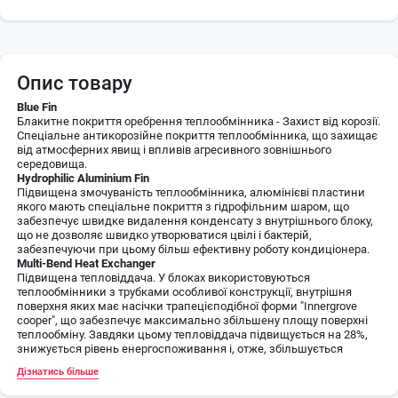
Опис товару
Blue Fin
Блакитне покриття оребрення теплообмінника - Захист від корозії.
Спеціальне антикорозійне покриття теплообмінника, що захищає
від атмосферних явищ і впливів агресивного зовнішнього
середовища.
Hydrophilic Aluminium Fin
Підвищена змочуваність теплообмінника, алюмінієві пластини
якого мають спеціальне покриття з гідрофільним шаром, що
забезпечує швидке видалення конденсату з внутрішнього блоку,
що не дозволяє швидко утворюватися цвілі і бактерій,
забезпечуючи при цьому більш ефективну роботу кондиціонера.
Multi-Bend Heat Exchanger
Підвищена тепловіддача. У блоках використовуються
теплообмінники з трубками особливої конструкції, внутрішня
поверхня яких має насічки трапецієподібної форми "Innergrove
cooper", що забезпечує максимально збільшену площу поверхні
теплообміну. Завдяки цьому тепловіддача підвищується на 28%,
знижується рівень енергоспоживання і, отже, збільшується
ефективність роботи системи.
Дізнатись більше
Silence
Режим "Тиша" - кондиціонер знижує оберти вентилятора