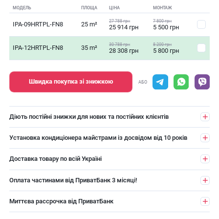
МОДЕЛЬ
ПЛОЩА
ЦІНА
МОНТАЖ
27 788 грн
7 800 грн
IPA-09HRTPL-FN8
25 m²
25 914 грн
5 500 грн
30 788 грн
8 200 грн
IPA-12HRTPL-FN8
35 m²
28 308 грн
5 800 грн
Швидка покупка зі знижкою
АБО
Діють постійні знижки для нових та постійних клієнтів
Установка кондиціонера майстрами із досвідом від 10 років
Доставка товару по всій Україні
Оплата частинами від ПриватБанк 3 місяці!
Миттєва рассрочка від ПриватБанк