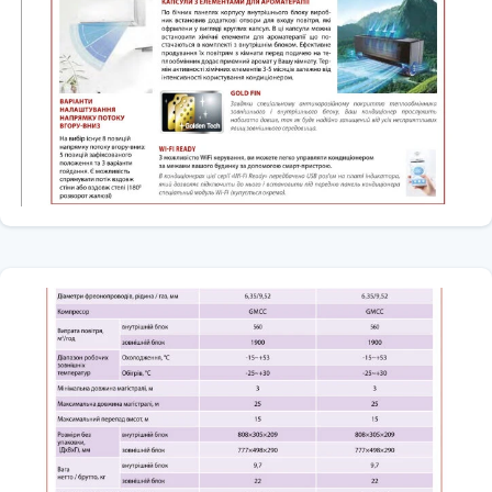
який дозволяє користувачеві, контролювати і дистанційно
керувати кондиціонером зі смартфона або планшета з будь-якої
точки світу.
Мотор DC inverter внутрішнього блоку
У внутрішніх блоках для обертання крильчатки використовується
DC-мотор. Це дозволяє значно знизити рівень шуму і
енергоспоживання. А так же отримати 12 позицій зміни
швидкості крильчатки.
Технологія Full-DC (3D DC-inverter)
Всі двигуни компресорів і вентиляторів в системі виготовлені за
технологією DC-inverter
Підігрівач піддону зовнішнього блоку
Підогрівач піддона зовнішнього блоку встановлюється для
забезпечення повного видалення води, що утворилася в
результаті відтайки теплообмінника зовнішнього блоку, після
проведення режиму «розморозки». Може вироблятися з різних
матеріалів.