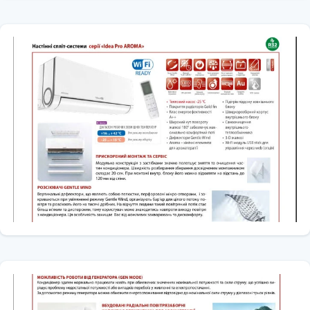
внутрішнього блоку до мінімальних, при цьому рівень шуму
роботи кондиціонера так само знижується.
Sine-Wave Inverter
Технологія 180° -градусного хвильового инверторного
перетворення - керуюча напруга без «імпульсних» ефектів
(усувається ступенчатость синусоїди).
У порівнянні з стандартним 120° струмом прямокутної форми
надає наступні переваги:
Можливість роботи при більш широкому діапазоні живлячої
напруги і частоти струму.
Велику енергоефективність та енергозбереження.
Більш м'який старт, нижче шум і вібрації.
Великі можливості управління.
Компресор DC inverter
Компресор з інвертором постійного струму дозволяє збільшити
ефективність роботи кондиціонера, таким чином, зниження
споживання енергії заощаджує Ваші витрати. Така система
значно економніше та надійніше, ніж кондиціонери з постійною
потужністю компресора.
Нічний режим
Режим активується з ПДУ і забезпечує створення комфортних
умов для спокійного і глибокого сну протягом 7-ми годинного
циклу зі зміною заданих температурних значень, а також
установки мінімального рівня шуму та економного витрати
електроенергії. Після чого температура повертається до спочатку
заданому значенню.
Керування за допомогою Wi-Fi
Кондиціонери можуть опціонально оснащуватися модулем Wi-Fi,