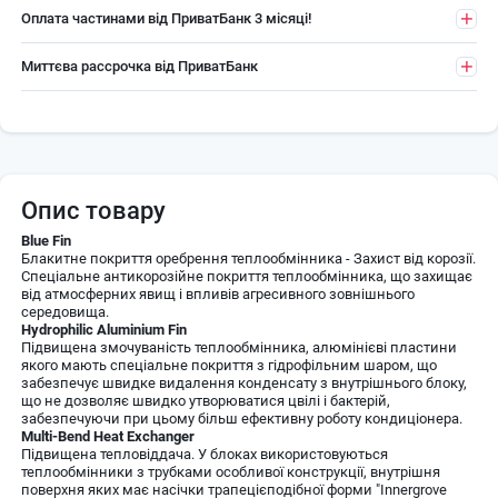
Оплата частинами від ПриватБанк 3 місяці!
Миттєва рассрочка від ПриватБанк
Опис товару
Blue Fin
Блакитне покриття оребрення теплообмінника - Захист від корозії.
Спеціальне антикорозійне покриття теплообмінника, що захищає
від атмосферних явищ і впливів агресивного зовнішнього
середовища.
Hydrophilic Aluminium Fin
Підвищена змочуваність теплообмінника, алюмінієві пластини
якого мають спеціальне покриття з гідрофільним шаром, що
забезпечує швидке видалення конденсату з внутрішнього блоку,
що не дозволяє швидко утворюватися цвілі і бактерій,
забезпечуючи при цьому більш ефективну роботу кондиціонера.
Multi-Bend Heat Exchanger
Підвищена тепловіддача. У блоках використовуються
теплообмінники з трубками особливої конструкції, внутрішня
поверхня яких має насічки трапецієподібної форми "Innergrove