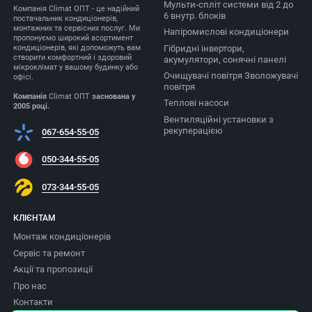
Мульти-спліт системи від 2 до
Компанія Climat ОПТ - це надійний
6 внутр. блоків
постачальник кондиціонерів,
монтажних та сервісних послуг. Ми
Напіромислові кондиціонери
пропонуємо широкий асортимент
Гібридні інвертори,
кондиціонерів, які допоможуть вам
створити комфортний і здоровий
акумулятори, сонячні панелі
мікроклімат у вашому будинку або
Очищувачі повітря Зволожувачі
офісі.
повітря
Компанія
Climat ОПТ
заснована у
Теплові насоси
2005 році.
Вентиляційні установки з
рекуперацією
067-654-55-05
050-344-55-05
073-344-55-05
КЛІЄНТАМ
Монтаж кондиціонерів
Сервіс та ремонт
Акції та пропозиції
Про нас
Контакти