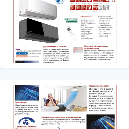
циклу зі зміною заданих температурних значень, а також
установки мінімального рівня шуму та економного витрати
електроенергії. Після чого температура повертається до спочатку
заданому значенню.
Керування за допомогою Wi-Fi
Кондиціонери можуть опціонально оснащуватися модулем Wi-Fi,
який дозволяє користувачеві, контролювати і дистанційно
керувати кондиціонером зі смартфона або планшета з будь-якої
точки світу.
Мотор DC inverter внутрішнього блоку
У внутрішніх блоках для обертання крильчатки використовується
DC-мотор. Це дозволяє значно знизити рівень шуму і
енергоспоживання. А так же отримати 12 позицій зміни
швидкості крильчатки.
Технологія Full-DC (3D DC-inverter)
Всі двигуни компресорів і вентиляторів в системі виготовлені за
технологією DC-inverter
Підігрівач піддону зовнішнього блоку
Підогрівач піддона зовнішнього блоку встановлюється для
забезпечення повного видалення води, що утворилася в
результаті відтайки теплообмінника зовнішнього блоку, після
проведення режиму «розморозки». Може вироблятися з різних
матеріалів.