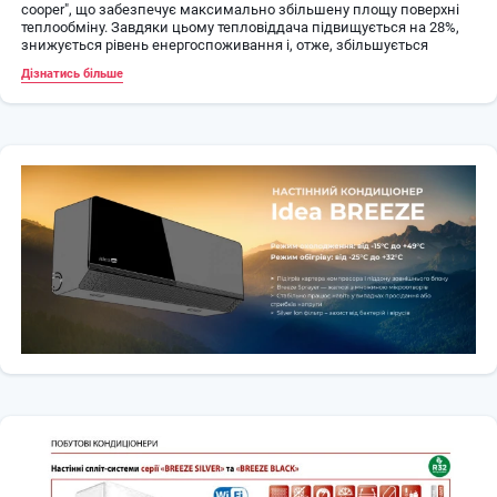
cooper", що забезпечує максимально збільшену площу поверхні
теплообміну. Завдяки цьому тепловіддача підвищується на 28%,
знижується рівень енергоспоживання і, отже, збільшується
ефективність роботи системи.
Дізнатись більше
Silence
Режим "Тиша" - кондиціонер знижує оберти вентилятора
внутрішнього блоку до мінімальних, при цьому рівень шуму
роботи кондиціонера так само знижується.
Sine-Wave Inverter
Технологія 180° -градусного хвильового инверторного
перетворення - керуюча напруга без «імпульсних» ефектів
(усувається ступенчатость синусоїди).
У порівнянні з стандартним 120° струмом прямокутної форми
надає наступні переваги:
Можливість роботи при більш широкому діапазоні живлячої
напруги і частоти струму.
Велику енергоефективність та енергозбереження.
Більш м'який старт, нижче шум і вібрації.
Великі можливості управління.
Компресор DC inverter
Компресор з інвертором постійного струму дозволяє збільшити
ефективність роботи кондиціонера, таким чином, зниження
споживання енергії заощаджує Ваші витрати. Така система
значно економніше та надійніше, ніж кондиціонери з постійною
потужністю компресора.
Нічний режим
Режим активується з ПДУ і забезпечує створення комфортних
умов для спокійного і глибокого сну протягом 7-ми годинного