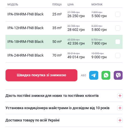
МОДЕЛЬ
ПЛОЩА
ЦІНА
МОНТАЖ
27 788 грн
7 800 грн
IPA-09HRM-FN8 Black
25 m²
26 250 грн
5 500 грн
30 788 грн
8 200 грн
IPA-12HRM-FN8 Black
35 m²
28 602 грн
5 800 грн
45 336 грн
8 700 грн
IPA-18HRM-FN8 Black
50 m²
42 336 грн
7 800 грн
53 014 грн
10 000 грн
IPA-24HRM-FN8 Black
70 m²
49 014 грн
9 000 грн
Швидка покупка зі знижкою
АБО
Діють постійні знижки для нових та постійних клієнтів
Установка кондиціонера майстрами із досвідом від 10 років
Доставка товару по всій Україні