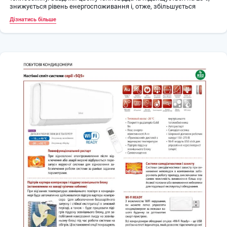
знижується рівень енергоспоживання і, отже, збільшується
ефективність роботи системи.
Дізнатись більше
Silence
Режим "Тиша" - кондиціонер знижує оберти вентилятора
внутрішнього блоку до мінімальних, при цьому рівень шуму
роботи кондиціонера так само знижується.
Sine-Wave Inverter
Технологія 180° -градусного хвильового инверторного
перетворення - керуюча напруга без «імпульсних» ефектів
(усувається ступенчатость синусоїди).
У порівнянні з стандартним 120° струмом прямокутної форми
надає наступні переваги:
Можливість роботи при більш широкому діапазоні живлячої
напруги і частоти струму.
Велику енергоефективність та енергозбереження.
Більш м'який старт, нижче шум і вібрації.
Великі можливості управління.
Компресор DC inverter
Компресор з інвертором постійного струму дозволяє збільшити
ефективність роботи кондиціонера, таким чином, зниження
споживання енергії заощаджує Ваші витрати. Така система
значно економніше та надійніше, ніж кондиціонери з постійною
потужністю компресора.
Нічний режим
Режим активується з ПДУ і забезпечує створення комфортних
умов для спокійного і глибокого сну протягом 7-ми годинного
циклу зі зміною заданих температурних значень, а також
установки мінімального рівня шуму та економного витрати