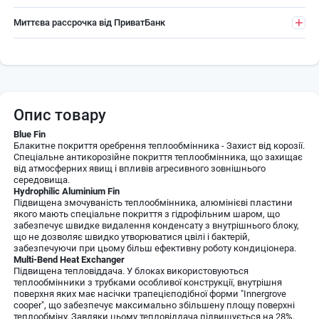
Миттєва рассрочка від ПриватБанк
Опис товару
Blue Fin
Блакитне покриття оребрення теплообмінника - Захист від корозії.
Спеціальне антикорозійне покриття теплообмінника, що захищає
від атмосферних явищ і впливів агресивного зовнішнього
середовища.
Hydrophilic Aluminium Fin
Підвищена змочуваність теплообмінника, алюмінієві пластини
якого мають спеціальне покриття з гідрофільним шаром, що
забезпечує швидке видалення конденсату з внутрішнього блоку,
що не дозволяє швидко утворюватися цвілі і бактерій,
забезпечуючи при цьому більш ефективну роботу кондиціонера.
Multi-Bend Heat Exchanger
Підвищена тепловіддача. У блоках використовуються
теплообмінники з трубками особливої конструкції, внутрішня
поверхня яких має насічки трапецієподібної форми "Innergrove
cooper", що забезпечує максимально збільшену площу поверхні
теплообміну. Завдяки цьому тепловіддача підвищується на 28%,