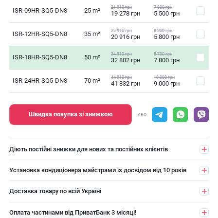
21 910 грн
7 800 грн
ISR-09HR-SQ5-DN8
25 m²
19 278 грн
5 500 грн
22 910 грн
8 200 грн
ISR-12HR-SQ5-DN8
35 m²
20 916 грн
5 800 грн
34 910 грн
8 700 грн
ISR-18HR-SQ5-DN8
50 m²
32 802 грн
7 800 грн
44 910 грн
10 000 грн
ISR-24HR-SQ5-DN8
70 m²
41 832 грн
9 000 грн
Швидка покупка зі знижкою
АБО
Діють постійні знижки для нових та постійних клієнтів
Установка кондиціонера майстрами із досвідом від 10 років
Доставка товару по всій Україні
Оплата частинами від ПриватБанк 3 місяці!