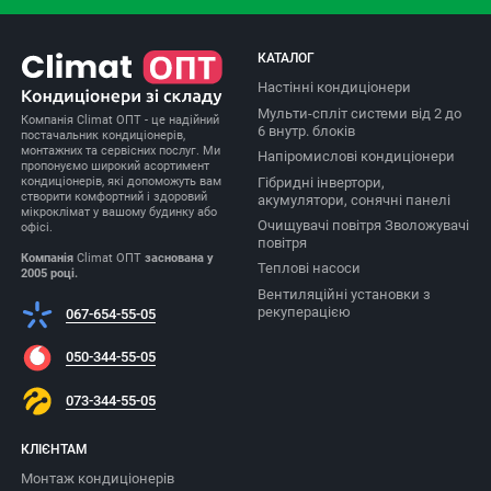
КАТАЛОГ
Настінні кондиціонери
Мульти-спліт системи від 2 до
Компанія Climat ОПТ - це надійний
6 внутр. блоків
постачальник кондиціонерів,
монтажних та сервісних послуг. Ми
Напіромислові кондиціонери
пропонуємо широкий асортимент
Гібридні інвертори,
кондиціонерів, які допоможуть вам
створити комфортний і здоровий
акумулятори, сонячні панелі
мікроклімат у вашому будинку або
Очищувачі повітря Зволожувачі
офісі.
повітря
Компанія
Climat ОПТ
заснована у
Теплові насоси
2005 році.
Вентиляційні установки з
рекуперацією
067-654-55-05
050-344-55-05
073-344-55-05
КЛІЄНТАМ
Монтаж кондиціонерів