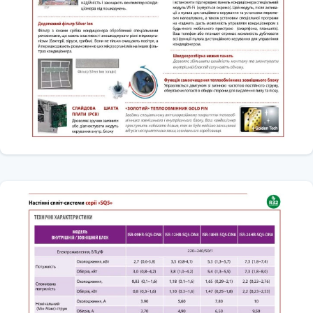
електроенергії. Після чого температура повертається до спочатку
заданому значенню.
Керування за допомогою Wi-Fi
Кондиціонери можуть опціонально оснащуватися модулем Wi-Fi,
який дозволяє користувачеві, контролювати і дистанційно
керувати кондиціонером зі смартфона або планшета з будь-якої
точки світу.
Мотор DC inverter внутрішнього блоку
У внутрішніх блоках для обертання крильчатки використовується
DC-мотор. Це дозволяє значно знизити рівень шуму і
енергоспоживання. А так же отримати 12 позицій зміни
швидкості крильчатки.
Технологія Full-DC (3D DC-inverter)
Всі двигуни компресорів і вентиляторів в системі виготовлені за
технологією DC-inverter