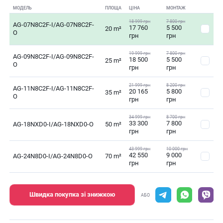
МОДЕЛЬ
ПЛОЩА
ЦІНА
МОНТАЖ
18 999 грн
7 800 грн
AG-07N8C2F-I/AG-07N8C2F-
17 760
5 500
20 m²
O
грн
грн
19 999 грн
7 800 грн
AG-09N8C2F-I/AG-09N8C2F-
18 500
5 500
25 m²
O
грн
грн
21 999 грн
8 200 грн
AG-11N8C2F-I/AG-11N8C2F-
20 165
5 800
35 m²
O
грн
грн
34 999 грн
8 700 грн
33 300
7 800
AG-18NXD0-I/AG-18NXD0-O
50 m²
грн
грн
43 999 грн
10 000 грн
42 550
9 000
AG-24N8D0-I/AG-24N8D0-O
70 m²
грн
грн
Швидка покупка зі знижкою
АБО