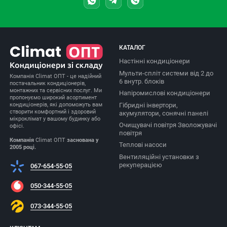
КАТАЛОГ
Настінні кондиціонери
Мульти-спліт системи від 2 до
Компанія Climat ОПТ - це надійний
6 внутр. блоків
постачальник кондиціонерів,
монтажних та сервісних послуг. Ми
Напіромислові кондиціонери
пропонуємо широкий асортимент
Гібридні інвертори,
кондиціонерів, які допоможуть вам
створити комфортний і здоровий
акумулятори, сонячні панелі
мікроклімат у вашому будинку або
Очищувачі повітря Зволожувачі
офісі.
повітря
Компанія
Climat ОПТ
заснована у
Теплові насоси
2005 році.
Вентиляційні установки з
рекуперацією
067-654-55-05
050-344-55-05
073-344-55-05