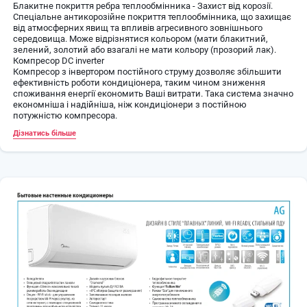
Блакитне покриття ребра теплообмінника - Захист від корозії.
Спеціальне антикорозійне покриття теплообмінника, що захищає
від атмосферних явищ та впливів агресивного зовнішнього
середовища. Може відрізнятися кольором (мати блакитний,
зелений, золотий або взагалі не мати кольору (прозорий лак).
Компресор DC inverter
Компресор з інвертором постійного струму дозволяє збільшити
ефективність роботи кондиціонера, таким чином зниження
споживання енергії економить Ваші витрати. Така система значно
економніша і надійніша, ніж кондиціонери з постійною
потужністю компресора.
Режим осушення повітря
Дізнатись більше
Режим осушення автоматично вибирає режим охолодження, що
ґрунтується на різниці між встановленою темпаратурою та
дійсною кімнатною температурою. Температура регулюється під
час зниження вологості повітря повторюваним включенням та
вимкненням режимів охолодження та вентиляції. При увімкненні
режиму осушення на ПДК відображається символ "Крапелька"
Стеж за мною (Follow Me)
Функція "Слідкуй за мною (Follow Me)"
При включенні даної функції на ПДК, процесор управління
внутрішнього блоку отримуватиме дані про температуру в кімнаті
з температурного датчика, встановленого в пульті дистанційного
керування, що дозволяє точніше регулювати роботу кондиціонера,
досягаючи заданого режиму в зоні знаходження ПДК в кімнаті.
Зона дії сигналу від пульта вбирається у 8 м.п. по прямій лінії
"пульт – внутрішній блок".
Теплообмінник із підвищеною тепловіддачею