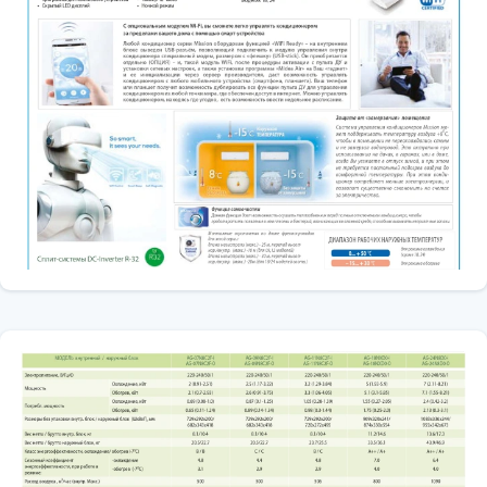
Підвищена тепловіддача. У блоках використовують
теплообмінники з трубками особливої конструкції, внутрішня
поверхня яких має насічки трапецієподібної форми "Innergrove
cooper", що забезпечує максимально збільшену площу поверхні
теплообміну. Завдяки цьому тепловіддача підвищується на 28%,
знижується рівень енергоспоживання та, отже, збільшується
ефективність роботи системи.
Нічний режим
Нічний режим (режим сну) забезпечує умови для спокійного сну
та комфортного пробудження. Режим триває протягом 7-ми
годинного циклу, при цьому зменшується швидкість вентилятора,
тим самим знижуючи рівень шуму, а також автоматично через
задані проміжки, змінюючи задані з пульта температурні
значення (в режимі охолодження температура піднімається на
кілька градусів, а в режимі обігріву опускається). По закінченні
режиму (через 7 годин) установки температури повертаються до
заданого значення.
Зовнішній блок дизайну "Діамант"
Дизайнери Midea не забули і про зовнішній вигляд корпусу
зовнішнього блоку кондиціонера, що саме собою рідкість для
кліматичної техніки. Зовнішній блок набагато витонченіший за
своїх побратимів, має грані, як у діаманта, а увага до деталей
говорить про високий рівень виробництва та ретельно продуману
дизайн-концепцію.
Виявлення витоку холодоагенту
У разі виявлення витоку холодоагенту на дисплеї внутрішнього
блоку з'явиться код помилки «ЕС». Ця функція допоможе
захистити компресор від поломки при підвищенні температури