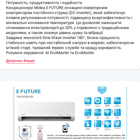
Потужність, продуктивність і надійність
Кондиціонери Midea E FUTURE оснащені інверторним
компресором постійного струму (DC Inverter), який забезпечує
плавне регулювання потужності, підвищену енергоефективність і
мінімальні коливання температури. Це дозволяє зменшити
споживання електроенергії до 30% у порівнянні з традиційними
моделями, а також знижує рівень шуму та вібрації.
Завдяки технології Sine-Wave Inverter 180°, блоки працюють
стабільно навіть при нестабільній напрузі в мережі, забезпечуючи
м’який старт, тривалий термін служби та кращу керованість.
Розумне керування: AI EcoMaster та EcoMaster
Одна з головних особливостей серії E FUTURE — інтелектуальне
Дізнатись більше
керування EcoMaster, яке аналізує історію попередніх
налаштувань користувача, умови у приміщенні та використовує
алгоритми з серверів Midea для оптимізації роботи. Це забезпечує
максимальний комфорт при мінімальному споживанні енергії.
Система AI EcoMaster, що активується через Wi-Fi, використовує
«гіга-дані» для адаптивної роботи, передбачає сценарії
охолодження або обігріву, економить до 30% електроенергії —
результат, підтверджений компанією SGS у лабораторних умовах.
Широкий діапазон температур і надійність в умовах України
Кондиціонери можуть працювати в умовах екстремальних
температур:
Охолодження: від -15°C до +50°C
Обігрів: від -15°C до +24°C
Температура всередині приміщення: від +16°C до +32°C
(охолодження) та від 0°C до +30°C (обігрів)
Це робить кондиціонери Midea E FUTURE ідеальним вибором для