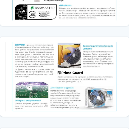
використання в Україні — як у спекотне літо, так і в прохолодну
міжсезоння або зиму.
Режим +8°C – захист від замерзання
Унікальна функція підтримання +8°C забезпечує базовий обігрів у
зимовий період у неопалюваних приміщеннях — дачах, гаражах
або коморах. Це дозволяє зберегти інженерні комунікації та
знизити споживання електроенергії.
Комфорт у кожній деталі
Кондиціонери Midea E FUTURE оснащені повним набором зручних
функцій:
Таймер 24 години — гнучке програмування роботи
ІЧ-пульт дистанційного керування з зручною навігацією
LED-дисплей прихованого типу
Нічний режим — тиха робота зі зміною температури впродовж 7
годин
Турбо-режим — миттєве досягнення заданої температури
Автоматичне очищення конденсатора — реверсне обертання
вентилятора видаляє пил і пісок
Wi-Fi-керування (опція) — доступ через смартфон з будь-якої точки
світу
Функція самодіагностики — відображення помилок для швидкого
сервісу
Виявлення витоку фреону — повідомлення про витік на дисплеї
Захист від подачі холодного повітря — комфорт навіть при
мінусовій температурі
Охайність, захист і довговічність
Використання інноваційного покриття теплообмінника Golden Fin
та антикорозійної обробки електронних плат (UV) забезпечує: