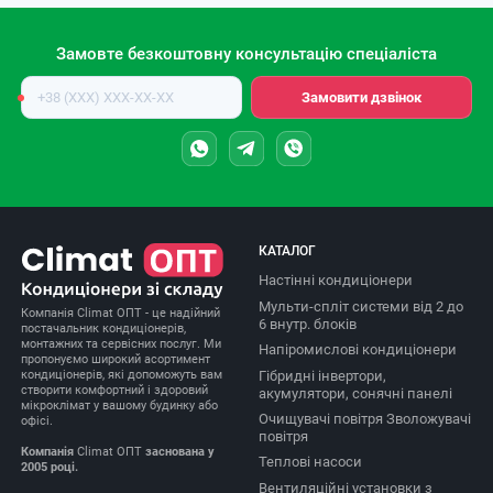
Замовте безкоштовну консультацію спеціаліста
Номер
Замовити дзвінок
телефону
КАТАЛОГ
Настінні кондиціонери
Мульти-спліт системи від 2 до
Компанія Climat ОПТ - це надійний
6 внутр. блоків
постачальник кондиціонерів,
монтажних та сервісних послуг. Ми
Напіромислові кондиціонери
пропонуємо широкий асортимент
Гібридні інвертори,
кондиціонерів, які допоможуть вам
створити комфортний і здоровий
акумулятори, сонячні панелі
мікроклімат у вашому будинку або
Очищувачі повітря Зволожувачі
офісі.
повітря
Компанія
Climat ОПТ
заснована у
Теплові насоси
2005 році.
Вентиляційні установки з