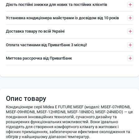
Діють постійні знижки для нових та постійних клієнтів
Установка кондиціонера майстрами із досвідом від 10 років
Доставка товару по всій Україні
Оплата частинами від ПриватБанк 3 місяці!
Миттєва рассрочка від ПриватБанк
Опис товару
Кондиціонери серії Midea E FUTURE MSEF (моделі: MSEF-07HRDN8,
MSEF-09HRDN8, MSEF-12HRDN8, MSEF-18N8DO, MSEF-24N8DO) — це
поєднання інноваційних технологій, сучасного дизайну та
розширених функціональних можливостей. Вони ідеально
підходять для створення комфортного клімату в житлових і
офісних приміщеннях, забезпечуючи ефективне охолодження та
обігрів у найширшому діапазоні температур.