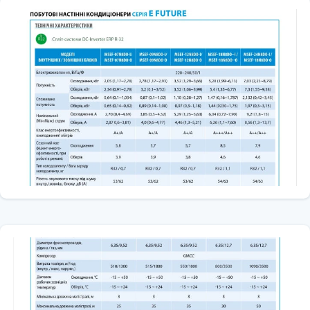
Захист від корозії та атмосферних впливів
Збільшення терміну служби зовнішнього блоку
Стабільну роботу в запиленому або вологому середовищі
Система дренажу та легке очищення
Панель внутрішнього блоку легко знімається для регулярного
очищення, а система дренажу ефективно видаляє вологу та
запобігає утворенню грибків і плісняви. Функція Dry Mode осушує
повітря до комфортного рівня, підтримуючи свіжість у приміщенні.
Усі моделі працюють на озонобезпечному фреоні R32, що має
нижчий потенціал глобального потепління та забезпечує
екологічно чисту роботу.
Prime Guard – стабільна робота за будь-якої напруги
Компоненти компресора та вентиляторів адаптовані до
нестабільної напруги (80-264 В для молодших моделей і 120-264 В
для потужніших), що робить кондиціонери серії E FUTURE
ідеальними для українських електромереж.
Переваги покупки кондиціонера Midea E FUTURE MSEF на
climagroup.ua
Офіційна гарантія від виробника
Сертифікована продукція
Безкоштовна консультація та підбір моделі
Швидка доставка по Україні
Можливість оплати частинами
Midea E FUTURE MSEF — це кондиціонер нового покоління, який
поєднує високі технології, розумну енергозбережну роботу, тишу та
надійність. Вибирайте сучасний клімат-контроль разом із
climagroup.ua — і насолоджуйтеся комфортом цілий рік.