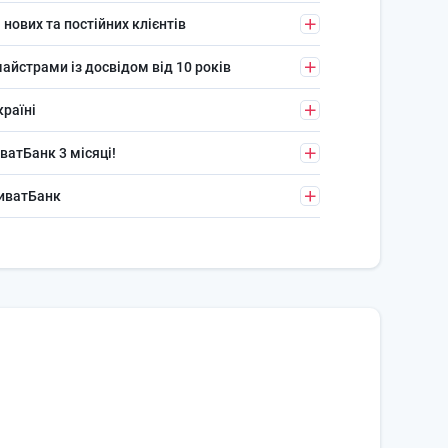
 нових та постійних клієнтів
айстрами із досвідом від 10 років
країні
ватБанк 3 місяці!
риватБанк