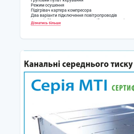
Груповий пульт керування
Режим осушення
Підігрівач картера компресора
Два варіанти підключення повітропроводів
Функція "Охолодження при низькій температурі на
Дізнатись більше
Теплообмінник із підвищеною тепловіддачею
Нічний режим
Озонобезопасний фреон R32
Функція дистанційного включення/вимикання та си
Silence
Sine-Wave Inverter
Температурна компенсація
Підігрівач піддону зовнішнього блоку
Підмішування свіжого повітря
Контроль та керування за Wi-Fi (опція)