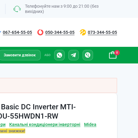
Телефонуйте нам з 9:00 до 21:00 (без
вихідних)
067-654-55-05
050-344-55-05
073-344-55-05
0
Замовити дзвінок
АБО
Basic DC Inverter MTI-
OU-55HWDN1-RW
ери
Канальні кондиціонери інверторні
Midea
ємні знижки!