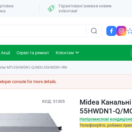
штовна
Гарантовані знижки новим
вка
клієнтам!
Акції
Сервіс та ремонт
Клієнтам
nverter MTI-55HWDN1-Q/MOU-55HWDN1-RW
loper console for more details.
Midea Канальні 
КОД
51305
55HWDN1-Q/M
Напіромислові кондиціон
Телефонуйте, робимо при