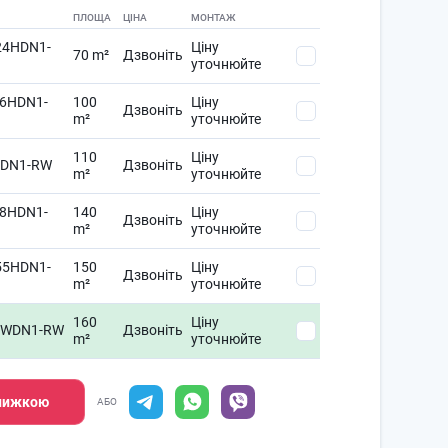
ПЛОЩА
ЦІНА
МОНТАЖ
24HDN1-
Ціну
70 m²
Дзвоніть
уточнюйте
6HDN1-
100
Ціну
Дзвоніть
m²
уточнюйте
110
Ціну
HDN1-RW
Дзвоніть
m²
уточнюйте
8HDN1-
140
Ціну
Дзвоніть
m²
уточнюйте
55HDN1-
150
Ціну
Дзвоніть
m²
уточнюйте
160
Ціну
HWDN1-RW
Дзвоніть
m²
уточнюйте
знижкою
АБО