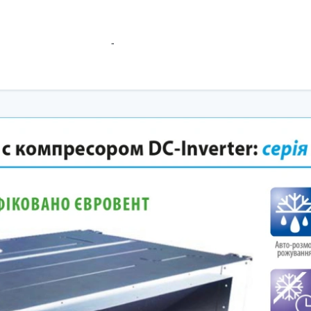
вколишнього середовища"
гналізація про неполадки