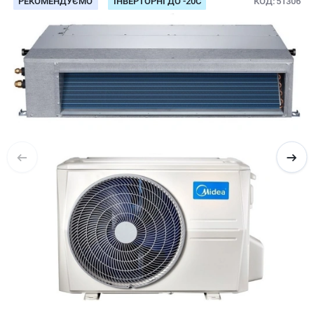
РЕКОМЕНДУЄМО
ІНВЕРТОРНІ ДО -20С
КОД
51306