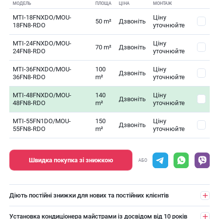
МОДЕЛЬ
ПЛОЩА
ЦІНА
МОНТАЖ
MTI-18FNXDO/MOU-
Ціну
50 m²
Дзвоніть
18FN8-RDO
уточнюйте
MTI-24FNXDO/MOU-
Ціну
70 m²
Дзвоніть
24FN8-RDO
уточнюйте
MTI-36FNXDO/MOU-
100
Ціну
Дзвоніть
36FN8-RDO
m²
уточнюйте
MTI-48FNXDO/MOU-
140
Ціну
Дзвоніть
48FN8-RDO
m²
уточнюйте
MTI-55FN1DO/MOU-
150
Ціну
Дзвоніть
55FN8-RDO
m²
уточнюйте
Швидка покупка зі знижкою
АБО
Діють постійні знижки для нових та постійних клієнтів
Установка кондиціонера майстрами із досвідом від 10 років