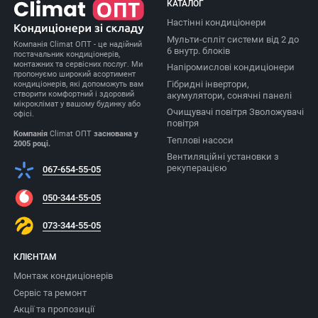
КАТАЛОГ
Настінні кондиціонери
Мульти-спліт системи від 2 до
Компанія Climat ОПТ - це надійний
6 внутр. блоків
постачальник кондиціонерів,
монтажних та сервісних послуг. Ми
Напіромислові кондиціонери
пропонуємо широкий асортимент
Гібридні інвертори,
кондиціонерів, які допоможуть вам
створити комфортний і здоровий
акумулятори, сонячні панелі
мікроклімат у вашому будинку або
Очищувачі повітря Зволожувачі
офісі.
повітря
Компанія
Climat ОПТ
заснована у
Теплові насоси
2005 році.
Вентиляційні установки з
рекуперацією
067-654-55-05
050-344-55-05
073-344-55-05
КЛІЄНТАМ
Монтаж кондиціонерів
Сервіс та ремонт
Акції та пропозиції