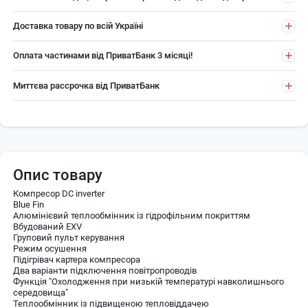
Доставка товару по всій Україні
Оплата частинами від ПриватБанк 3 місяці!
Миттєва рассрочка від ПриватБанк
Опис товару
Компресор DC inverter
Blue Fin
Алюмінієвий теплообмінник із гідрофільним покриттям
Вбудований EXV
Груповий пульт керування
Режим осушення
Підігрівач картера компресора
Два варіанти підключення повітропроводів
Функція "Охолодження при низькій температурі навколишнього
середовища"
Теплообмінник із підвищеною тепловіддачею