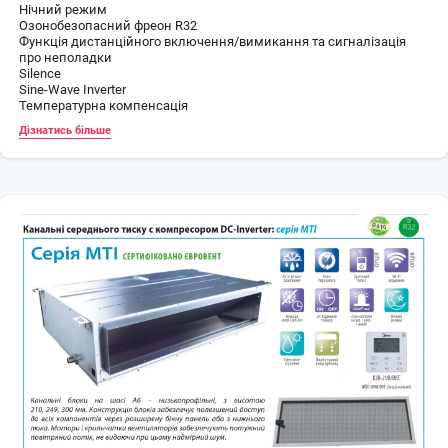
Нічний режим
Озонобезопасний фреон R32
Функція дистанційного включення/вимикання та сигналізація
про неполадки
Silence
Sine-Wave Inverter
Температурна компенсація
Підігрівач піддону зовнішнього блоку
Дізнатись більше
Підмішування свіжого повітря
Контроль та керування за Wi-Fi (опція)