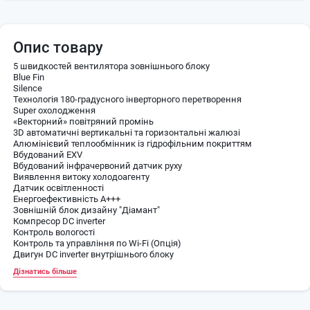
Опис товару
5 швидкостей вентилятора зовнішнього блоку
Blue Fin
Silence
Технологія 180-градусного інверторного перетворення
Super охолодження
«Векторний» повітряний промінь
3D автоматичні вертикальні та горизонтальні жалюзі
Алюмінієвий теплообмінник із гідрофільним покриттям
Вбудований EXV
Вбудований інфрачервоний датчик руху
Виявлення витоку холодоагенту
Датчик освітленності
Енергоефективність А+++
Зовнішній блок дизайну "Діамант"
Компресор DC inverter
Контроль вологості
Контроль та управління по Wi-Fi (Опція)
Двигун DC inverter внутрішнього блоку
Двигун DC inverter зовнішнього блоку
Дізнатись більше
Нічний режим
Озонобезпечний фреон R32
Охолодження при +50 ° С / Обігрів при -30 ° С
Підігрівач картера компресора