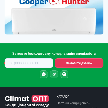
Замовте безкоштовну консультацію спеціаліста
Номер
Замовити дзвінок
телефону
КАТАЛОГ
Настінні кондиціонери