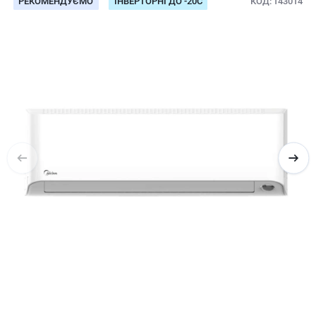
РЕКОМЕНДУЄМО
ІНВЕРТОРНІ ДО -20С
КОД
143014