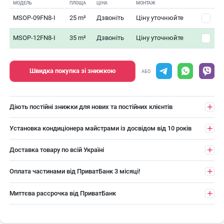
МОДЕЛЬ
ПЛОЩА
ЦІНА
МОНТАЖ
MSOP-09FN8-I
25 m²
Дзвоніть
Ціну уточнюйте
MSOP-12FN8-I
35 m²
Дзвоніть
Ціну уточнюйте
Швидка покупка зі знижкою
АБО
Діють постійні знижки для нових та постійних клієнтів
Установка кондиціонера майстрами із досвідом від 10 років
Доставка товару по всій Україні
Оплата частинами від ПриватБанк 3 місяці!
Миттєва рассрочка від ПриватБанк