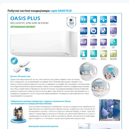
Підігрівач піддону зовнішнього блоку
Підтримка температури +8°С
Режим Eco
Режим осушення повітря
Самоочищення
Сенсор «ІНТЕЛЕКТУАЛЬНЕ ОКО»
Стеж за мною (Follow Me)
Теплообмінник із підвищеною тепловіддачею
Техноглогія Full-DC (3D DC-inverter)
Технологія Smart sensor
Технологія «Inverter Quattro»
Режим Турбо
Охолодження за низької температури навколишнього
середовища
Функція "Gear Control"
Ширококутний повітряний потік