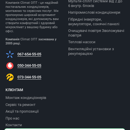
Мульти-спліт системи від 2 до
Компанія Climat ОПТ - це надійний
6 внутр. блоків
постачальник кондиціонерів,
монтажних та сервісних послуг. Ми
Напіромислові кондиціонери
пропонуємо широкий асортимент
Гібридні інвертори,
кондиціонерів, які допоможуть вам
створити комфортний і здоровий
акумулятори, сонячні панелі
мікроклімат у вашому будинку або
Очищувачі повітря Зволожувачі
офісі.
повітря
Компанія
Climat ОПТ
заснована у
Теплові насоси
2005 році.
Вентиляційні установки з
рекуперацією
067-654-55-05
050-344-55-05
073-344-55-05
КЛІЄНТАМ
Монтаж кондиціонерів
Сервіс та ремонт
Акції та пропозиції
Про нас
Контакти