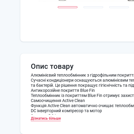
Опис товару
Алюмінієвий теплообмінник з гідрофільним покрит
Сучасні кондиціонери оснащуються алюмінієвим теп
та бактерій. Це рішення покращує гігієнічність та 
Антикорозійне покриття Blue Fin
Теплообмінник із покриттям Blue Fin отримує захис
Самоочищення Active Clean
Функція Active Clean автоматично очищає теплообмі
DC інверторний компресор та мотор
Завдяки DC інверторному компресору та моторам вну
Дізнатись більше
та рівень шуму.
Режими Dry, Eco та Turbo
Функції Dry Mode, Eco Mode та Turbo дозволяють к