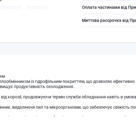
Оплата частинами від При
Миттєва рассрочка від П
тям
лообмінником із гідрофільним покриттям, що дозволяє ефективно в
підвищує продуктивність охолодження.
т від корозії, продовжуючи термін служби обладнання навіть в умов
нник, видаляючи пил та мікроорганізми, що забезпечує свіжість пов
трішнього і зовнішнього блоків, кондиціонер досягає високої ене
ористувачам регулювати вологість, економити електроенергію та шв