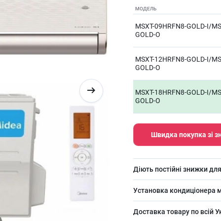
МОДЕЛЬ
MSXT-09HRFN8-GOLD-I/MS
GOLD-O
MSXT-12HRFN8-GOLD-I/MS
GOLD-O
MSXT-18HRFN8-GOLD-I/MS
GOLD-O
Швидка покупка зі 
Діють постійні знижки для
Установка кондиціонера м
Доставка товару по всій У