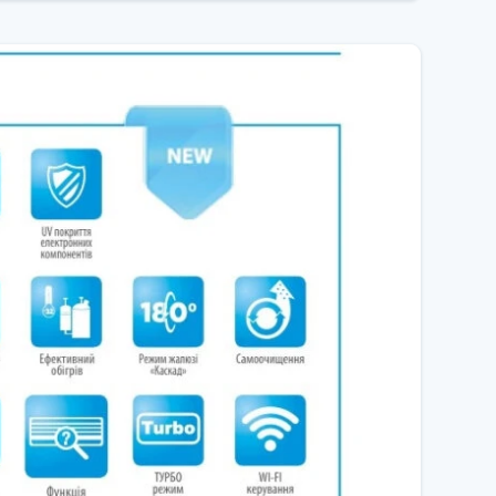
ви перебуваєте.
тря нижче нуля.
сного центру.
а відпочинку.
Midea RAC.