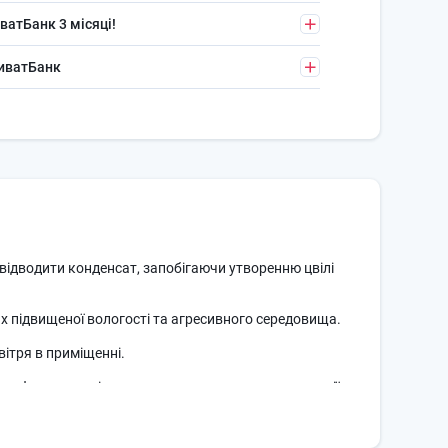
ватБанк 3 місяці!
риватБанк
ідводити конденсат, запобігаючи утворенню цвілі
ах підвищеної вологості та агресивного середовища.
ітря в приміщенні.
ргоефективності, зменшуючи витрати електроенергії
идко досягати комфортної температури.