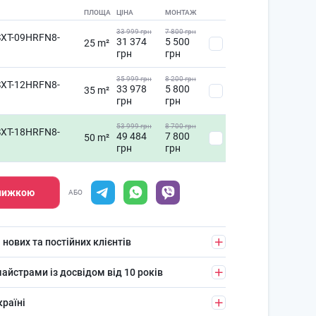
ПЛОЩА
ЦІНА
МОНТАЖ
33 999 грн
7 800 грн
XT-09HRFN8-
31 374
5 500
25 m²
грн
грн
35 999 грн
8 200 грн
XT-12HRFN8-
33 978
5 800
35 m²
грн
грн
53 999 грн
8 700 грн
XT-18HRFN8-
49 484
7 800
50 m²
грн
грн
знижкою
АБО
 нових та постійних клієнтів
айстрами із досвідом від 10 років
країні