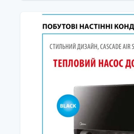
Режим Follow Me
Функція Follow Me використовує датчик температури
Охолодження при низьких температурах
Low Ambient Cooling дозволяє кондиціонеру працюв
Безпечний фреон R32
Застосування фреону R32 робить кондиціонер більш
Виявлення витоку фреону
Функція Refrigerant Leakage Detect оперативно пові
Тиха робота та нічний режим
Завдяки режиму Silence та нічному режиму, кондиці
Керування кондиціонером через Wi-Fi
Модуль Wi-Fi керування кондиціонером дозволяє ле