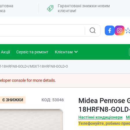
штовна
Гарантовані знижки новим
вка
клієнтам!
Акції
Сервіс та ремонт
Клієнтам
SXT-18HRFN8-GOLD-I/MSXT-18HRFN8-GOLD-O
loper console for more details.
Midea Penrose G
Є ЗНИЖКИ
КОД
53046
18HRFN8-GOLD
Настінні кондиціонери
M
Телефонуйте, робимо при