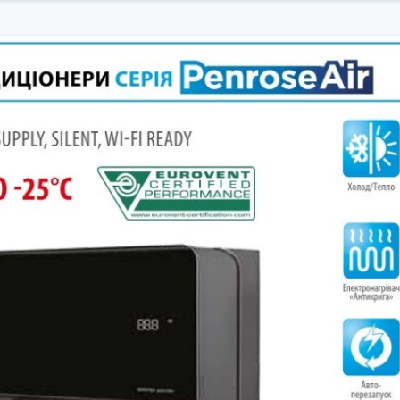
 пульта ДУ, забезпечуючи точне підтримання клімату саме там, де 
ати в режимі охолодження навіть при температурі зовнішнього пові
 екологічним, завдяки зниженню ПГП на 65% у порівнянні з R410A.
домляє про витік фреону, дозволяючи своєчасно звернутися до серві
онер працює максимально тихо, створюючи ідеальні умови для сну т
гко контролювати клімат у приміщенні зі смартфона через додаток 