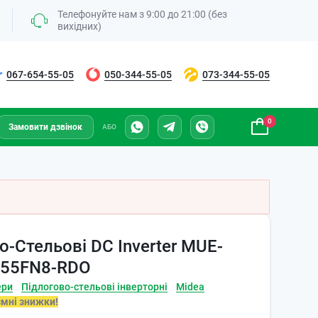
Телефонуйте нам з 9:00 до 21:00 (без
вихідних)
067-654-55-05
050-344-55-05
073-344-55-05
0
Замовити дзвінок
АБО
о-Стельові DC Inverter MUE-
55FN8-RDO
ери
Підлогово-стельові інверторні
Midea
ємні знижки!