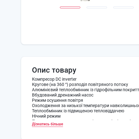
Опис товару
Компресор DC inverter
Кругове (на 360 °) розподіл повітряного потоку
Алюмінієвий теплообмінник із гідрофільним покрит
Вбудований дренажний насос
Режим осушення повітря
Охолодження за низької температури навколишньо
Теплообмінник із підвищеною тепловіддачею
Нічний режим
Перенаправлення потоку повітря в сусідні приміще
Дізнатись більше
Технологія 180-градусного інверторного перетворен
Підмішування свіжого повітря
Контроль та управління по Wi-Fi (Опція)