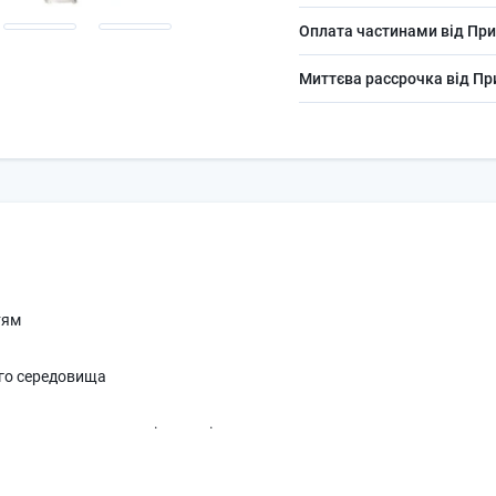
Оплата частинами від При
Миттєва рассрочка від П
тям
го середовища
ння за допомогою повітроводів
ня