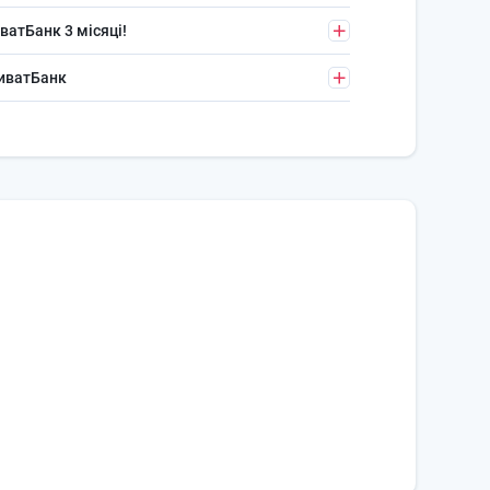
ватБанк 3 місяці!
риватБанк