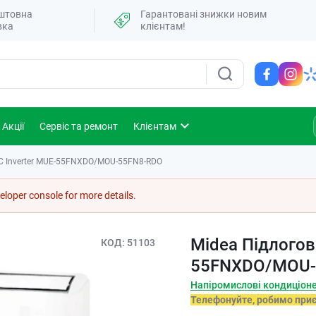
штовна
Гарантовані знижки новим
вка
клієнтам!
Акції
Сервіс та ремонт
Клієнтам
DC Inverter MUE-55FNXDO/MOU-55FN8-RDO
loper console for more details.
Midea Підлогов
КОД
51103
55FNXDO/MOU-
Напіромислові кондиціон
Телефонуйте, робимо при