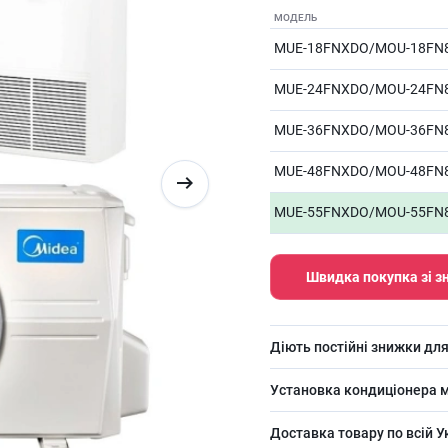
МОДЕЛЬ
MUE-18FNXDO/MOU-18FN
MUE-24FNXDO/MOU-24FN
MUE-36FNXDO/MOU-36FN
MUE-48FNXDO/MOU-48FN
MUE-55FNXDO/MOU-55FN
Швидка покупка зі 
Діють постійні знижки для
Установка кондиціонера м
Доставка товару по всій У