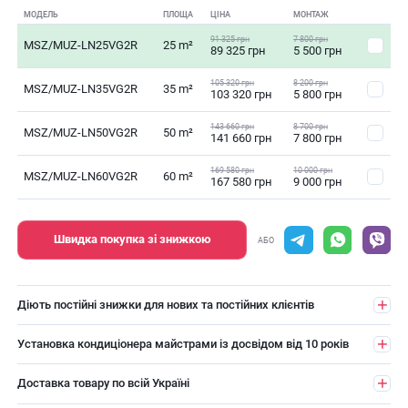
МОДЕЛЬ
ПЛОЩА
ЦІНА
МОНТАЖ
91 325 грн
7 800 грн
MSZ/MUZ-LN25VG2R
25 m²
89 325 грн
5 500 грн
105 320 грн
8 200 грн
MSZ/MUZ-LN35VG2R
35 m²
103 320 грн
5 800 грн
143 660 грн
8 700 грн
MSZ/MUZ-LN50VG2R
50 m²
141 660 грн
7 800 грн
169 580 грн
10 000 грн
MSZ/MUZ-LN60VG2R
60 m²
167 580 грн
9 000 грн
Швидка покупка зі знижкою
АБО
Діють постійні знижки для нових та постійних клієнтів
Установка кондиціонера майстрами із досвідом від 10 років
Доставка товару по всій Україні