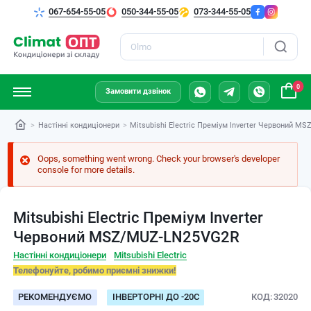
067-654-55-05
050-344-55-05
073-344-55-05
Пошук
0
Замовити дзвінок
Настінні кондиціонери
Mitsubishi Electric Преміум Inverter Червоний 
Oops, something went wrong. Check your browser's developer
console for more details.
Mitsubishi Electric Преміум Inverter
Червоний MSZ/MUZ-LN25VG2R
Настінні кондиціонери
Mitsubishi Electric
Телефонуйте, робимо приємні знижки!
РЕКОМЕНДУЄМО
ІНВЕРТОРНІ ДО -20С
КОД
32020