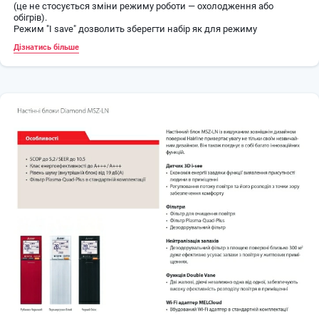
(це не стосується зміни режиму роботи — охолодження або
обігрів).
Режим "I save" дозволить зберегти набір як для режиму
охолодження ("ECONO COOL"), так і для режиму обігріву. Це зручно
Дізнатись більше
для швидкого перемикання кондиціонера на економний режим
роботи або для переходу до налаштувань, які Ви найчастіше
використовуєте. Крім того, режим I save може використовуватися
для чергового опалення, т.к. мінімальна задається температура в
цьому режимі становить +10 ⁰C.
Зовнішній блок MUZ-EF25VG оснащений системою, що відключає
силові ланцюги в режимі очікування, при цьому скорочуючи
енергоспоживання.
Слід зазначити можливість встановлення спліт-системи на
магістралі, що працювали з фреоном R22.
Країна-виробник Thailand.