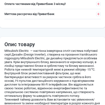
Оплата частинами від ПриватБанк 3 місяці!
Миттєва рассрочка від ПриватБанк
Опис товару
Mitsubishi Electric — настінна інверторна спліт-система побутової
серії Дизайн (Design Inverter), створена на прохання італійського
підрозділу Mitsubishi Electric, де дизайну приділяється особлива
увага. Крім внутрішнього блоку, виконаного в чорному кольорі, в
лінійці представлені блоки в сріблястому та білому виконанні.
Робота при нижній температурній межі в режимі обігріву -15 ⁰C.
Внутрішній блок укомплектований фільтром, що має
бактерицидні властивості за рахунок частинок срібла в його
основі, ІЧ-пультом дистанційного керування з підсвічуванням
дисплея та інтегрованим Wi-Fi інтерфейсом. Він відрізняється
своєю тихою роботою, відмінною енергоефективністю та
спеціальною системою повітряних напрямних, що створюють
оптимальну форму та швидкість повітряного потоку.
Тижневий таймер дозволить Вам встановити час увімкнення/
вимкнення та зміни необхідної температури в розрізі кожного дня