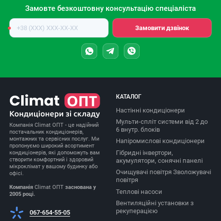
Замовте безкоштовну консультацію спеціаліста
Номер
Замовити дзвінок
телефону
КАТАЛОГ
Настінні кондиціонери
Мульти-спліт системи від 2 до
Компанія Climat ОПТ - це надійний
6 внутр. блоків
постачальник кондиціонерів,
монтажних та сервісних послуг. Ми
Напіромислові кондиціонери
пропонуємо широкий асортимент
Гібридні інвертори,
кондиціонерів, які допоможуть вам
створити комфортний і здоровий
акумулятори, сонячні панелі
мікроклімат у вашому будинку або
Очищувачі повітря Зволожувачі
офісі.
повітря
Компанія
Climat ОПТ
заснована у
Теплові насоси
2005 році.
Вентиляційні установки з
рекуперацією
067-654-55-05