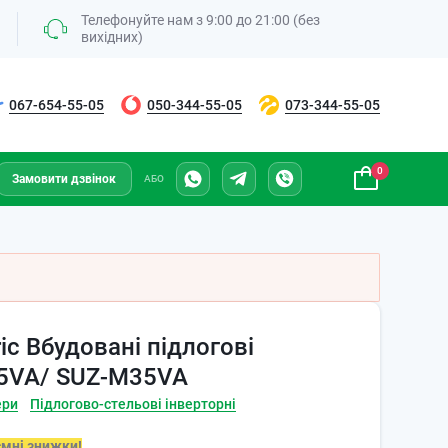
Телефонуйте нам з 9:00 до 21:00 (без
вихідних)
067-654-55-05
050-344-55-05
073-344-55-05
0
Замовити дзвінок
АБО
ric Вбудовані підлогові
35VA/ SUZ-M35VA
ери
Підлогово-стельові інверторні
ємні знижки!