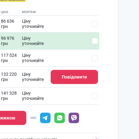
ЦІНА
МОНТАЖ
86 636
Ціну
грн
уточнюйте
96 976
Ціну
грн
уточнюйте
117 524
Ціну
грн
уточнюйте
132 220
Ціну
Повідомити
грн
уточнюйте
141 328
Ціну
грн
уточнюйте
знижкою
АБО