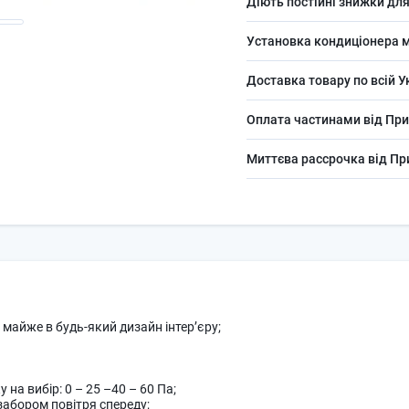
Діють постійні знижки для
Установка кондиціонера м
Доставка товару по всій У
Оплата частинами від При
Миттєва рассрочка від П
 майже в будь-який дизайн інтер’єру;
а вибір: 0 – 25 –40 – 60 Па;
 забором повітря спереду;