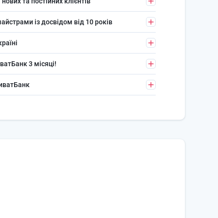
 нових та постійних клієнтів
айстрами із досвідом від 10 років
країні
ватБанк 3 місяці!
риватБанк