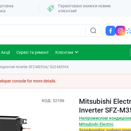
штовна
Гарантовані знижки новим
вка
клієнтам!
Акції
Сервіс та ремонт
Клієнтам
і підлогові Inverter SFZ-M35VA/ SUZ-M35VA
loper console for more details.
Mitsubishi Elect
КОД
32106
Inverter SFZ-M
Напіромислові кондиціон
Mitsubishi Electric
Телефонуйте, робимо при