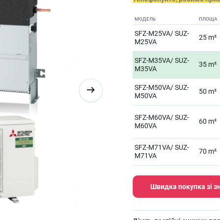
МОДЕЛЬ
ПЛОЩА
SFZ-M25VA/ SUZ-
25 m²
M25VA
SFZ-M35VA/ SUZ-
35 m²
M35VA
SFZ-M50VA/ SUZ-
50 m²
M50VA
SFZ-M60VA/ SUZ-
60 m²
M60VA
SFZ-M71VA/ SUZ-
70 m²
M71VA
Швидка покупка зі 