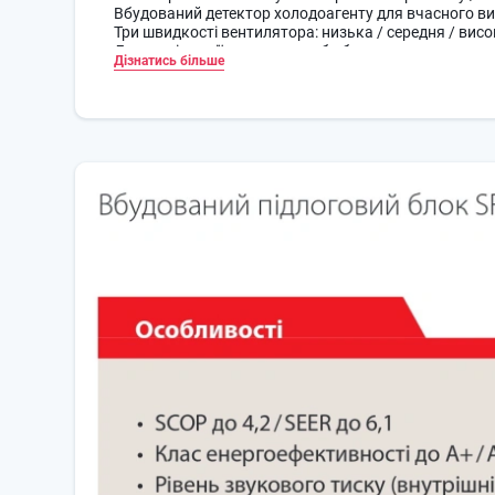
Вбудований детектор холодоагенту для вчасного в
Три швидкості вентилятора: низька / середня / висо
Доступні версії з дротовим або бездротовим пульто
Дізнатись більше
Wi-Fi адаптер MELCloud (опція).