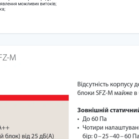
иявлення можливих витоків;
ка;
м керування;