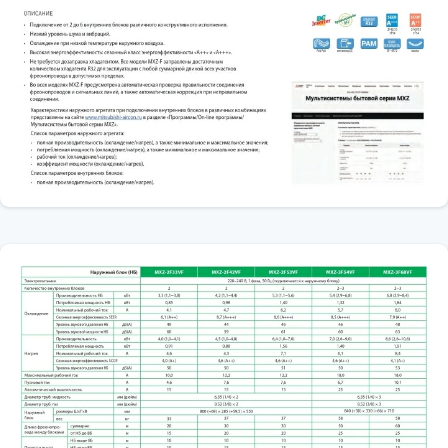
Автоматичне очищення кондиціонера;
Зниження вібрації та шуму;
Система антизледеніння.
Робота в режимі нагріву до -25°С. Стабільна теплопродуктивність
при низькій зовнішній температурі. Встановлено електронагрівач
піддону зовнішнього блоку для запобігання замерзання
конденсату.
Підключення 2 або 4 внутрішніх блоків різного конструктивного
виконання.
Низький рівень шуму і вібрацій.
Охолодження при температурі зовнішнього повітря до -10 ° С.
Висока енергоефективність: сезонний клас енергоефективності
«А ++» в режимі охолодження і «А +» - в режимі нагріву.
Передбачена автоматична перевірка правильності з'єднання
фреонопроводов і сигнальних ліній, а також автоматична корекція
при неправильному з'єднанні.