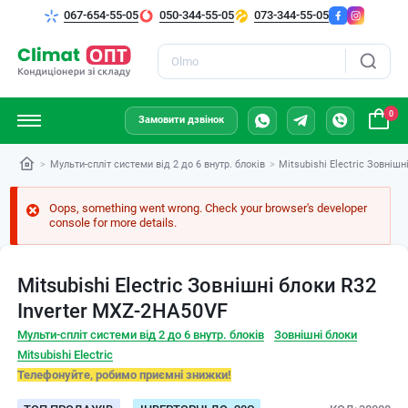
067-654-55-05
050-344-55-05
073-344-55-05
Пошук
0
Замовити дзвінок
Мульти-спліт системи від 2 до 6 внутр. блоків
Mitsubishi Electric Зовніш
Oops, something went wrong. Check your browser's developer
console for more details.
Mitsubishi Electric Зовнішні блоки R32
Inverter MXZ-2HA50VF
Мульти-спліт системи від 2 до 6 внутр. блоків
Зовнішні блоки
Mitsubishi Electric
Телефонуйте, робимо приємні знижки!