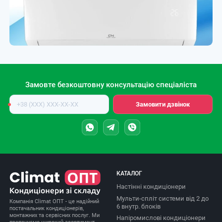
Замовте безкоштовну консультацію спеціаліста
Номер
Замовити дзвінок
телефону
КАТАЛОГ
Настінні кондиціонери
Мульти-спліт системи від 2 до
Компанія Climat ОПТ - це надійний
6 внутр. блоків
постачальник кондиціонерів,
монтажних та сервісних послуг. Ми
Напіромислові кондиціонери