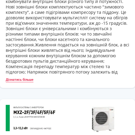
комбінувати внутрішні блоки різного типу й потужності.
Нові зовнішні блоки комплектуються частино "зимового
комплекту", а саме підігрівами компресору та піддону. Це
дозволяє використовувати мультиспліт систему на обігрів
при від'ємних значеннях температури, аж до -15 градусів.
Зовнішні блоки є універсальними і комбінуються з
різними типами внутрішніх блоків: чи то звичайні
настінні блоки, чи блоки касетного та канального
застосування.Живлення подається на зовнішній блок, а всі
внутрішні блоки живляться від нього; Індивідуальне
керування кожним внутрішнім блоком за допомогою
бездротових пультів дистанційного керування;
Компенсація перепаду температур між стелею та
підлогою; Напрямок повітряного потоку залежить від
режиму роботи; Робота на обігрів до - 15 С градусів
Дізнатись більше
зовнішньої температури.
Фреон R32;
Інверторний компресор;
Довільний автоматичний перезапуск допомагає
запустити кондиціонер у разі збою в системі
енергоживлення, зберігаючи при цьому всі задані раніше
функції. Ця функція також оберігає від передчасного
зношування та модель починає служити протягом
тривалого часу;
Нічний режим роботи;