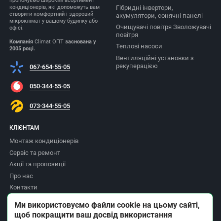
пропонуємо широкий асортимент
Гібридні інвертори,
кондиціонерів, які допоможуть вам
створити комфортний і здоровий
акумулятори, сонячні панелі
мікроклімат у вашому будинку або
Очищувачі повітря Зволожувачі
офісі.
повітря
Компанія
Climat ОПТ
заснована у
Теплові насоси
2005 році.
Вентиляційні установки з
рекуперацією
067-654-55-05
050-344-55-05
073-344-55-05
КЛІЄНТАМ
Монтаж кондиціонерів
Сервіс та ремонт
Акції та пропозиції
Про нас
Контакти
Доставка та оплата
Ми використовуємо файли cookie на цьому сайті,
Повернення товару
щоб покращити ваш досвід використання