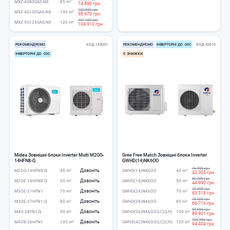
MXZ-4G80GAS-N8
85 m²
74 880 грн
102 840 грн
MXZ-4G100GAS-N8
100 m²
98 670 грн
107 160 грн
MXZ-5G125GAS-N8
120 m²
104 910 грн
РЕКОМЕНДУЄМО
КОД
143001
РЕКОМЕНДУЄМО
ІНВЕРТОРНІ ДО -30С
КОД
42010
ІНВЕРТОРНІ ДО -20С
Є ЗНИЖКИ
Midea Зовнішні блоки Inverter Multi M2OG-
Gree Free Match Зовнішні блоки Inverter
14HFN8-Q
GWHD(14)NK6OO
46 999 грн
Дзвоніть
M2OG-14HFN8-Q
45 m²
GWHD(14)NK6OO
45 m²
42 305 грн
50 999 грн
Дзвоніть
M2OE-18HFN8-Q
50 m²
GWHD(18)NK6OO
50 m²
44 990 грн
70 999 грн
Дзвоніть
M3OE-21HFN1
70 m²
GWHD(24)NK6OO
70 m²
63 318 грн
70 999 грн
Дзвоніть
M3OE-27HFN1-Q
80 m²
GWHD(28)NK6OO
85 m²
66 716 грн
93 999 грн
Дзвоніть
M4O-28FN1-Q
90 m²
GWHD(36)NK6OO(LC)(LH)
100 m²
89 901 грн
100 999 грн
Дзвоніть
M4OB-36HFN1
100 m²
GWHD(42)NK6OO(LC)(LH)
120 m²
94 404 грн