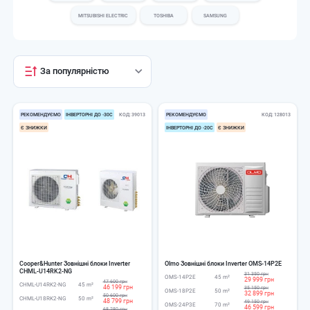
MITSUBISHI ELECTRIC
TOSHIBA
SAMSUNG
За популярністю
РЕКОМЕНДУЄМО
ІНВЕРТОРНІ ДО -30С
КОД
39013
РЕКОМЕНДУЄМО
КОД
128013
Є ЗНИЖКИ
ІНВЕРТОРНІ ДО -20С
Є ЗНИЖКИ
Cooper&Hunter Зовнішні блоки Inverter
Olmo Зовнішні блоки Inverter OMS-14P2E
CHML-U14RK2-NG
31 350 грн
OMS-14P2E
45 m²
29 999 грн
47 600 грн
CHML-U14RK2-NG
45 m²
46 199 грн
35 150 грн
OMS-18P2E
50 m²
32 899 грн
50 600 грн
CHML-U18RK2-NG
50 m²
48 799 грн
49 150 грн
OMS-24P3E
70 m²
46 599 грн
68 280 грн