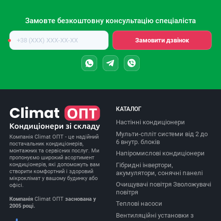
Замовте безкоштовну консультацію спеціаліста
Номер
Замовити дзвінок
телефону
КАТАЛОГ
Настінні кондиціонери
Мульти-спліт системи від 2 до
Компанія Climat ОПТ - це надійний
6 внутр. блоків
постачальник кондиціонерів,
монтажних та сервісних послуг. Ми
Напіромислові кондиціонери
пропонуємо широкий асортимент
Гібридні інвертори,
кондиціонерів, які допоможуть вам
створити комфортний і здоровий
акумулятори, сонячні панелі
мікроклімат у вашому будинку або
Очищувачі повітря Зволожувачі
офісі.
повітря
Компанія
Climat ОПТ
заснована у
Теплові насоси
2005 році.
Вентиляційні установки з