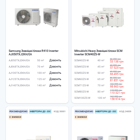
Samsung Зовнішні блоки R410 Inverter
Mitsubishi Heavy Зовнішні блоки SCM
AJ050TXJ2KH/EA
Inverter SCM40ZS-W
56 000 грн
Дзвоніть
AJ050TXJ2KH/EA
50 m²
SCM40ZS-W
40 m²
53 138 грн
60 999 грн
Дзвоніть
AJ068TXJ3KH/EA
70 m²
SCM45ZS-W
45 m²
57 525 грн
69 000 грн
Дзвоніть
AJ100TXJ5KH/EA
100 m²
SCM50ZS-W
50 m²
66 495 грн
86 000 грн
Дзвоніть
AJ125TXJ5KH/EA
125 m²
SCM60ZS-W
65 m²
81 851 грн
102 999 грн
Дзвоніть
AJ140TXJ5KH/EA
140 m²
SCM71ZS-W
70 m²
98 963 грн
118 000 грн
SCM80ZS-W
80 m²
110 321 грн
162 000 грн
SCM100ZS-W
100 m²
158 974 грн
РЕКОМЕНДУЄМО
ІНВЕРТОРНІ ДО -20С
КОД
30001
РЕКОМЕНДУЄМО
ІНВЕРТОРНІ ДО -20С
КОД
24009
Є ЗНИЖКИ
Є ЗНИЖКИ