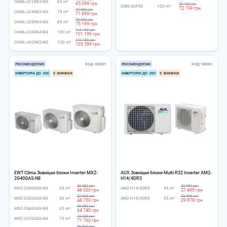
CHML-U21RK3-NG
65 m²
65 099 грн
79 150 грн
OMS-36P5E
100 m²
72 199 грн
73 360 грн
CHML-U24RK3-NG
70 m²
71 699 грн
78 360 грн
CHML-U28RK4-NG
85 m²
75 199 грн
104 160 грн
CHML-U36RK4-NG
100 m²
101 199 грн
110 160 грн
CHML-U42RK5-NG
120 m²
105 599 грн
РЕКОМЕНДУЄМО
КОД
182001
РЕКОМЕНДУЄМО
КОД
180001
ІНВЕРТОРНІ ДО -20С
Є ЗНИЖКИ
ІНВЕРТОРНІ ДО -20С
Є ЗНИЖКИ
EWT Clima Зовнішні блоки Inverter MXZ-
AUX Зовнішні блоки Multi R32 Inverter AM2-
2G40GAS-N8
H14/4DR3
50 080 грн
33 999 грн
MXZ-2G40GAS-N8
45 m²
AM2-H14/4DR3
45 m²
46 020 грн
27 495 грн
52 600 грн
33 999 грн
MXZ-2G50GAS-N8
50 m²
AM2-H18/4DR3
55 m²
48 750 грн
29 878 грн
68 280 грн
MXZ-3G60GAS-N8
65 m²
64 740 грн
73 000 грн
MXZ-3G70GAS-N8
70 m²
71 760 грн
76 360 грн