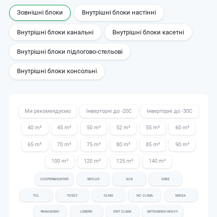
Зовнішні блоки
Внутрішні блоки настінні
Внутрішні блоки канальні
Внутрішні блоки касетні
Внутрішні блоки підлогово-стельові
Внутрішні блоки консольні
Ми рекомендуємо
Інверторні до -20С
Інверторні до -30С
40 m²
45 m²
50 m²
52 m²
55 m²
60 m²
65 m²
70 m²
75 m²
80 m²
85 m²
90 m²
100 m²
120 m²
125 m²
140 m²
COOPER&HUNTER
SKYLUX
AUX
GREE
TCL
TOSOT
OLMO
NC CLIMA
MIDEA
PANASONIC
LEBERG
EWT CLIMA
MITSUBISHI HEAVY