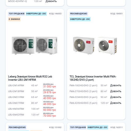
Дзвоніть
M5OE-42HFN1-Q
120 m²
ТОП ПРОДАЖІВ
ІНВЕРТОРНІ ДО -20С
КОД
146003
РЕКОМЕНДУЄМО
КОД
184001
Є ЗНИЖКИ
ІНВЕРТОРНІ ДО -20С
Leberg Зовнішні блоки Multi R32 Leb
TCL Зовнішні блоки Inverter Multi FMA-
Inverter LBU-2M14FRM
18I2HD/DVO (2 port)
33 999 грн
Дзвоніть
LBU-2M14FRM
45 m²
FMA-18I2HD/DVO (2 port)
50 m²
31 000 грн
34 000 грн
Дзвоніть
LBU-2M18FRM
50 m²
FMA-27I3HD/DVO (3 port)
80 m²
29 878 грн
45 000 грн
Дзвоніть
LBU-3M21FRM
65 m²
FMA-32I4HD/DVO (4 port)
90 m²
40 000 грн
49 000 грн
Дзвоніть
LBU-3M27FRM
80 m²
FMA-42I5HD/DVO (5 port)
120 m²
46 000 грн
65 000 грн
LBU-4M36FRM
100 m²
60 000 грн
80 000 грн
LBU-5M42FRM
120 m²
70 000 грн
РЕКОМЕНДУЄМО
КОД
151002
ТОП ПРОДАЖІВ
ІНВЕРТОРНІ ДО -20С
КОД
162011