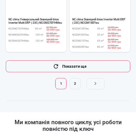
NC clima Універсальний Зовнішній блок
NC clima Зовнішній блок Inverter Multi ERP
Inverter Multi ERP (-23C) NCI3M27EFIHMeu
(-23C) NCI2M15EFIeu
64 999 грн
45 999 грн
NCI3M27EFIHMeu
80 m²
NCI2M15EFIeu
45 m²
59 999 грн
39 999 грн
94 999 грн
49 999 грн
NCI4M36EFIHMeu
100 m²
NCI2M18EFIeu
55 m²
84 999 грн
44 999 грн
100 999 грн
56 999 грн
NCI5M42EFIHMeu
120 m²
NCI3M21EFIeu
65 m²
90 999 грн
52 999 грн
67 999 грн
NCI4M28EFIeu
80 m²
63 999 грн
Розбивка
Показати ще
на
сторінки
1
2
Поточна
Page
сторінка
Ми компанія повного циклу, усі роботи
повністю під ключ