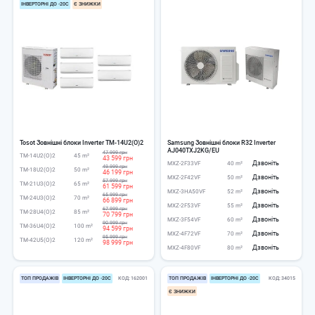
ІНВЕРТОРНІ ДО -20С
Є ЗНИЖКИ
Tosot Зовнішні блоки Inverter TM-14U2(O)2
Samsung Зовнішні блоки R32 Inverter
AJ040TXJ2KG/EU
47 999 грн
TM-14U2(O)2
45 m²
43 599 грн
Дзвоніть
MXZ-2F33VF
40 m²
49 999 грн
TM-18U2(O)2
50 m²
46 199 грн
Дзвоніть
MXZ-2F42VF
50 m²
57 999 грн
TM-21U3(O)2
65 m²
61 599 грн
Дзвоніть
MXZ-3HA50VF
52 m²
65 999 грн
TM-24U3(O)2
70 m²
66 899 грн
Дзвоніть
MXZ-2F53VF
55 m²
67 999 грн
TM-28U4(O)2
85 m²
70 799 грн
Дзвоніть
MXZ-3F54VF
60 m²
90 999 грн
TM-36U4(O)2
100 m²
94 599 грн
Дзвоніть
MXZ-4F72VF
70 m²
95 999 грн
TM-42U5(O)2
120 m²
98 999 грн
Дзвоніть
MXZ-4F80VF
80 m²
ТОП ПРОДАЖІВ
ІНВЕРТОРНІ ДО -20С
КОД
162001
ТОП ПРОДАЖІВ
ІНВЕРТОРНІ ДО -20С
КОД
34015
Є ЗНИЖКИ