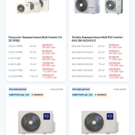
Panasonic Зовнішні блоки Multi Inverter CU-
Toshiba Зовнішні блоки Multi R32 Inverter
2E15PBD
RAS-2M14U2AVG-E
65 999 грн
65 999 грн
CU-2E15PBD
45 m²
RAS-2M14U2AVG-E
45 m²
58 000 грн
62 000 грн
66 999 грн
73 000 грн
CU-2E18PBD
50 m²
RAS-2M18U2AVG-E
52 m²
62 000 грн
65 000 грн
73 000 грн
76 000 грн
U-3E18JBE
55 m²
RAS-3M18U2AVG-E
55 m²
68 000 грн
71 000 грн
110 000 грн
110 000 грн
U-4E23JBE
70 m²
RAS-3M26U2AVG-E
75 m²
98 000 грн
103 000 грн
120 000 грн
125 000 грн
CU-4E27PBD
80 m²
RAS-4M27U2AVG-E
80 m²
112 000 грн
119 000 грн
130 000 грн
130 000 грн
CU-5E34PBD
100 m²
RAS-5M34U2AVG-E
100 m²
115 000 грн
124 000 грн
РЕКОМЕНДУЄМО
КОД
202002
РЕКОМЕНДУЄМО
КОД
202001
ІНВЕРТОРНІ ДО -20С
Є ЗНИЖКИ
ІНВЕРТОРНІ ДО -20С
Є ЗНИЖКИ