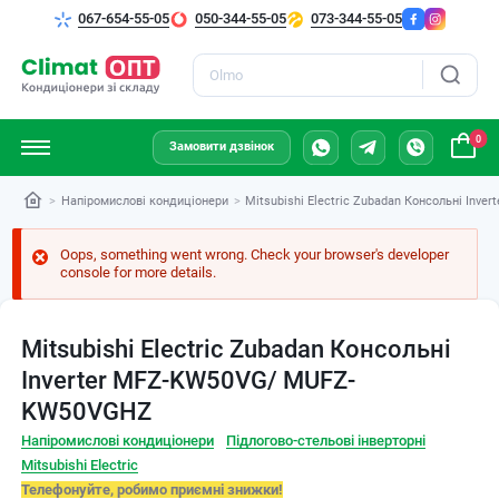
067-654-55-05
050-344-55-05
073-344-55-05
Пошук
0
Замовити дзвінок
Напіромислові кондиціонери
Mitsubishi Electric Zubadan Консольні In
Oops, something went wrong. Check your browser's developer
console for more details.
Mitsubishi Electric Zubadan Консольні
Inverter MFZ-KW50VG/ MUFZ-
KW50VGHZ
Напіромислові кондиціонери
Підлогово-стельові інверторні
Mitsubishi Electric
Телефонуйте, робимо приємні знижки!