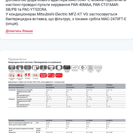
настінні провідні пульти керування PAR-40MAA, PAR-CT01MAR-
SB/PB та PAC-YT52CRA.
У кондиціонерах Mitsubishi Electric MFZ-KT VG застосовується
бактерицидна вставка, що фільтрує, з іонами срібла MAC-2470FT-E
(опція).
Встановлення на старі трубопроводи: при заміні старих систем з
Дізнатись більше
холодоагентами R22 і R410 на ці моделі не потрібно замінити або
промивати трубопроводи. Докладніше про технологію
«Встановлення нових кондиціонерів на старі магістралі від
холодоагенту R22».
Проста інтеграція в системи "Розумний дім" та системи
диспетчеризації.
Функція "Авторестарт".
Розвинена система самодіагностування.
Імпульсний блок живлення, а також мікросхема-монітор напруги
живлення виключають зависання головного мікроконтролера
внутрішнього блоку при провалах мережної напруги.