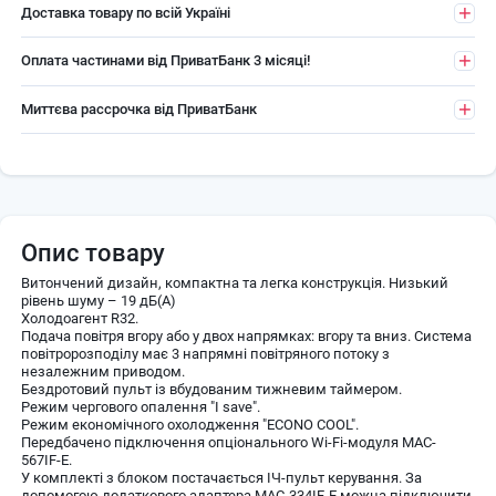
Доставка товару по всій Україні
Оплата частинами від ПриватБанк 3 місяці!
Миттєва рассрочка від ПриватБанк
Опис товару
Витончений дизайн, компактна та легка конструкція. Низький
рівень шуму – 19 дБ(А)
Холодоагент R32.
Подача повітря вгору або у двох напрямках: вгору та вниз. Система
повітророзподілу має 3 напрямні повітряного потоку з
незалежним приводом.
Бездротовий пульт із вбудованим тижневим таймером.
Режим чергового опалення "I save".
Режим економічного охолодження "ECONO COOL".
Передбачено підключення опціонального Wi-Fi-модуля MAC-
567IF-E.
У комплекті з блоком постачається ІЧ-пульт керування. За
допомогою додаткового адаптера MAC-334IF-E можна підключити