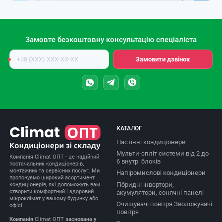
Замовте безкоштовну консультацію спеціаліста
Номер
Замовити дзвінок
телефону
КАТАЛОГ
Настінні кондиціонери
Мульти-спліт системи від 2 до
Компанія Climat ОПТ - це надійний
6 внутр. блоків
постачальник кондиціонерів,
монтажних та сервісних послуг. Ми
Напіромислові кондиціонери
пропонуємо широкий асортимент
Гібридні інвертори,
кондиціонерів, які допоможуть вам
створити комфортний і здоровий
акумулятори, сонячні панелі
мікроклімат у вашому будинку або
Очищувачі повітря Зволожувачі
офісі.
повітря
Компанія
Climat ОПТ
заснована у