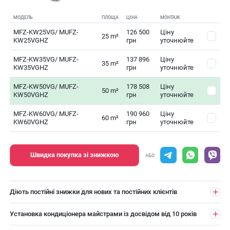
МОДЕЛЬ
ПЛОЩА
ЦІНА
МОНТАЖ
MFZ-KW25VG/ MUFZ-
126 500
Ціну
25 m²
KW25VGHZ
грн
уточнюйте
MFZ-KW35VG/ MUFZ-
137 896
Ціну
35 m²
KW35VGHZ
грн
уточнюйте
MFZ-KW50VG/ MUFZ-
178 508
Ціну
50 m²
KW50VGHZ
грн
уточнюйте
MFZ-KW60VG/ MUFZ-
190 960
Ціну
60 m²
KW60VGHZ
грн
уточнюйте
Швидка покупка зі знижкою
АБО
Діють постійні знижки для нових та постійних клієнтів
Установка кондиціонера майстрами із досвідом від 10 років