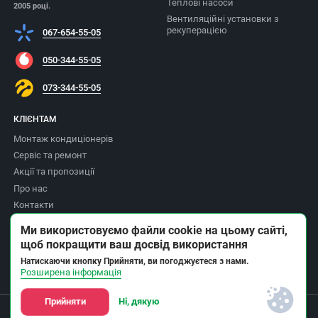
Теплові насоси
2005 році.
Вентиляційні установки з
рекуперацією
067-654-55-05
050-344-55-05
073-344-55-05
КЛІЄНТАМ
Монтаж кондиціонерів
Сервіс та ремонт
Акції та пропозиції
Про нас
Контакти
Доставка та оплата
Ми використовуємо файли cookie на цьому сайті,
Повернення товару
щоб покращити ваш досвід використання
Політика приватності
Натискаючи кнопку Прийняти, ви погоджуєтеся з нами.
Розширена інформація
Прийняти
Ні, дякую
© Інтернет-магазин Climat ОПТ - продажа