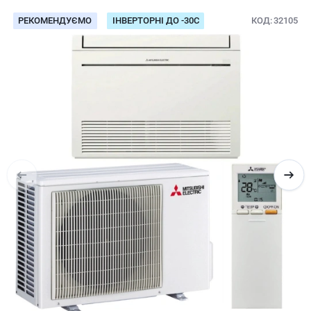
РЕКОМЕНДУЄМО
ІНВЕРТОРНІ ДО -30С
КОД
32105