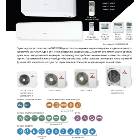
• кондиціонер може стабільно працювати в режимі обігріву при
вуличній температурі до – 15 ⁰С;
• функція самодіагностики за допомогою коду виводить
інформацію про несправність кондиціонера;
• у комплекті постачання є бездротовий пульт керування.