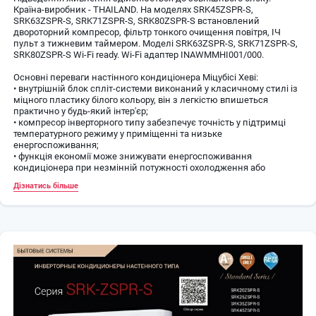
Країна-виробник - THAILAND. На моделях SRK45ZSPR-S,
SRK63ZSPR-S, SRK71ZSPR-S, SRK80ZSPR-S встановлений
двороторний компресор, фільтр тонкого очищення повітря, ІЧ
пульт з тижневим таймером. Моделі SRK63ZSPR-S, SRK71ZSPR-S,
SRK80ZSPR-S Wi-Fi ready. Wi-Fi адаптер INAWMMHI001/000.
Основні переваги настінного кондиціонера Міцубісі Хеві:
• внутрішній блок спліт-системи виконаний у класичному стилі із
міцного пластику білого кольору, він з легкістю впишеться
практично у будь-який інтер'єр;
• компресор інверторного типу забезпечує точність у підтримці
температурного режиму у приміщенні та низьке
енергоспоживання;
• функція економії може знижувати енергоспоживання
кондиціонера при незмінній потужності охолодження або
нагрівання;
Дізнатись більше
• для більш рівномірного та широкого розподілу повітряного
потоку по кімнаті жалюзі внутрішнього блоку рухаються
автоматично;
• внутрішній блок оснащений функцією самоочищення, яка
запобігає забрудненню блоку, утворенню плісняви ​​або
неприємних запахів;
• для швидкого досягнення бажаної температури у приміщенні
існує функція "Hi Power", яка підвищує продуктивність до
максимальних показників та працює протягом 15 хвилин;
• можна автоматично налаштовувати кондиціонер на включення
до вашого приходу, щоб ви могли відразу насолодитися
сприятливими умовами для повернення додому;