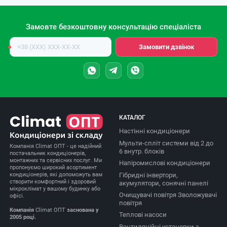
Замовте безкоштовну консультацію спеціаліста
Номер
Замовити дзвінок
телефону
КАТАЛОГ
Настінні кондиціонери
Мульти-спліт системи від 2 до
Компанія Climat ОПТ - це надійний
6 внутр. блоків
постачальник кондиціонерів,
монтажних та сервісних послуг. Ми
Напіромислові кондиціонери
пропонуємо широкий асортимент
Гібридні інвертори,
кондиціонерів, які допоможуть вам
створити комфортний і здоровий
акумулятори, сонячні панелі
мікроклімат у вашому будинку або
Очищувачі повітря Зволожувачі
офісі.
повітря
Компанія
Climat ОПТ
заснована у
Теплові насоси
2005 році.
Вентиляційні установки з