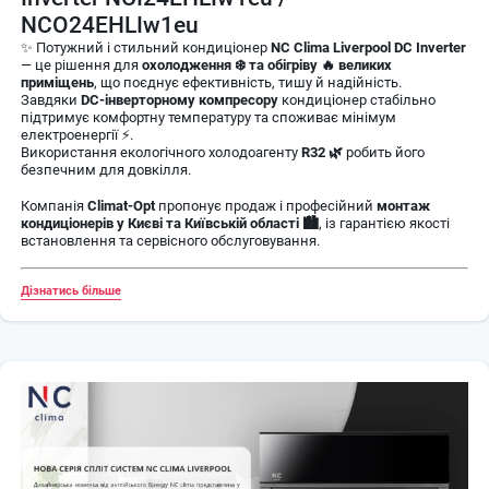
NCO24EHLIw1eu
✨ Потужний і стильний кондиціонер
NC Clima Liverpool DC Inverter
— це рішення для
охолодження ❄️ та обігріву 🔥 великих
приміщень
, що поєднує ефективність, тишу й надійність.
Завдяки
DC-інверторному компресору
кондиціонер стабільно
підтримує комфортну температуру та споживає мінімум
електроенергії ⚡.
Використання екологічного холодоагенту
R32 🌿
робить його
безпечним для довкілля.
Компанія
Climat-Opt
пропонує продаж і професійний
монтаж
кондиціонерів у Києві та Київській області 🏙️
, із гарантією якості
встановлення та сервісного обслуговування.
✅ Основні переваги
Дізнатись більше
⚡
Енергоефективність класу А / А++
— економія електроенергії
❄️🔥
Охолодження та обігрів
— комфорт у будь-який сезон
💤
Низький рівень шуму
— ідеально для спальні або офісу
📱
DC-інвертор
— стабільна робота без температурних коливань
🌿
Холодоагент R32
— безпечний для довкілля
✨
Сучасний дизайн
— стильна біла панель із м’яким глянцем
🏙️
Професійний монтаж кондиціонера в Києві та Київській області
від Climat-Opt
💨 Технічні характеристики
Потужність охолодження:
7,0 кВт
Потужність обігріву:
7,2 кВт