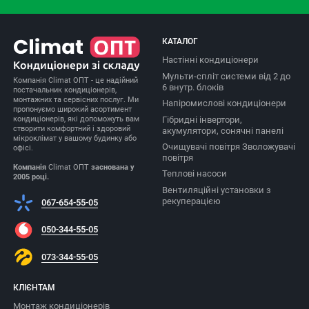
КАТАЛОГ
Настінні кондиціонери
Мульти-спліт системи від 2 до
Компанія Climat ОПТ - це надійний
6 внутр. блоків
постачальник кондиціонерів,
монтажних та сервісних послуг. Ми
Напіромислові кондиціонери
пропонуємо широкий асортимент
Гібридні інвертори,
кондиціонерів, які допоможуть вам
створити комфортний і здоровий
акумулятори, сонячні панелі
мікроклімат у вашому будинку або
Очищувачі повітря Зволожувачі
офісі.
повітря
Компанія
Climat ОПТ
заснована у
Теплові насоси
2005 році.
Вентиляційні установки з
рекуперацією
067-654-55-05
050-344-55-05
073-344-55-05
КЛІЄНТАМ
Монтаж кондиціонерів