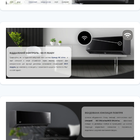
Тип компресора:
DC-інвертор
Холодоагент:
R32
Живлення: 220–240 В / 50 Гц
Режими роботи: охолодження ❄️, обігрів 🔥, осушення 💧,
вентиляція 💨
Додаткові функції: турбо-режим ⚡, нічний режим 💤,
самоочищення ✨, авторестарт 🔁
📏 Габарити блоків 🏠🌳
Внутрішній блок (IDU) ✨
📏
Ширина:
1080 мм
📏
Висота:
325 мм
📏
Глибина:
245 мм
⚖
Вага:
14 кг
Зовнішній блок (ODU) 🌿
📏
Ширина:
890 мм
📏
Висота:
675 мм
📏
Глибина:
345 мм
⚖
Вага:
39 кг
🌟 Для кого підходить
🏠 Великі квартири, будинки, вітальні або зали (≈50–70 м²)
🏢 Офісні, торгові та комерційні приміщення
💤 Для користувачів, які цінують тишу та комфорт
⚙️ Для тих, хто шукає потужний і надійний кондиціонер для
постійної роботи
🌿 Для тих, хто обирає екологічні технології