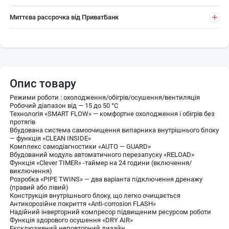
Миттєва рассрочка від ПриватБанк
Опис товару
Режими роботи : охолодження/обігрів/осушення/вентиляція
Робочий діапазон від — 15 до 50 °C
Технологія «SMART FLOW» — комфортне охолодження і обігрів без
протягів
Вбудована система самоочищення випарника внутрішнього блоку
— функція «CLEAN INSIDE»
Комплекс самодіагностики «AUTO — GUARD»
Вбудований модуль автоматичного перезапуску «RELOAD»
Функція «Сlever TIMER» -таймер на 24 години (включення/
виключення)
Розробка «PIPE TWINS» — два варіанта підключення дренажу
(правий або лівий)
Конструкція внутрішнього блоку, що легко очищається
Антикорозійне покриття «Anti-corrosion FLASH»
Надійний інверторний компресор підвищеним ресурсом роботи
Функція здорового осушення «DRY AIR»
Ексклюзивний неповторний дизайн