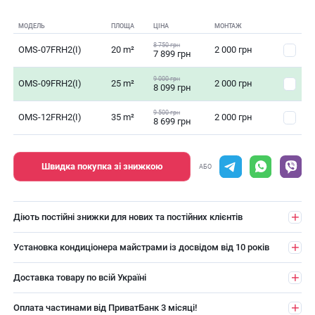
МОДЕЛЬ
ПЛОЩА
ЦІНА
МОНТАЖ
8 750 грн
OMS-07FRH2(I)
20 m²
2 000 грн
7 899 грн
9 000 грн
OMS-09FRH2(I)
25 m²
2 000 грн
8 099 грн
9 500 грн
OMS-12FRH2(I)
35 m²
2 000 грн
8 699 грн
Швидка покупка зі знижкою
АБО
Діють постійні знижки для нових та постійних клієнтів
Установка кондиціонера майстрами із досвідом від 10 років
Доставка товару по всій Україні
Оплата частинами від ПриватБанк 3 місяці!