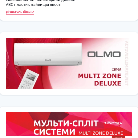
ABC пластик найвищої якості
Дворозрядний дисплей c м’яким підсвічуванням «ENIGMA
Дізнатись більше
LIGHTS»
Режим комфортного сну «MAGIC SLEEP»
Ширококутні жалюзі
Пульт ДУ з режимом реального часу і підсвічуванням
Режим економічного опалення