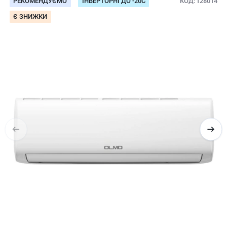
РЕКОМЕНДУЄМО
ІНВЕРТОРНІ ДО -20С
КОД
128014
Є ЗНИЖКИ