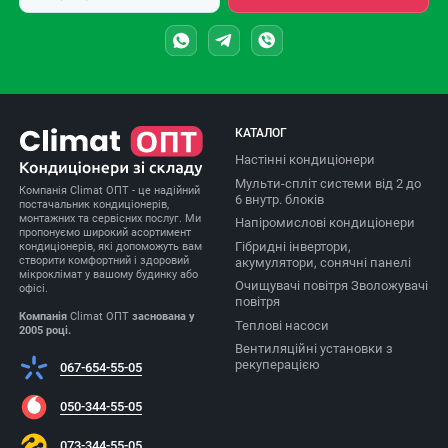
КАТАЛОГ
Настінні кондиціонери
Мульти-спліт системи від 2 до
Компанія Climat ОПТ - це надійний
6 внутр. блоків
постачальник кондиціонерів,
монтажних та сервісних послуг. Ми
Напіромислові кондиціонери
пропонуємо широкий асортимент
Гібридні інвертори,
кондиціонерів, які допоможуть вам
створити комфортний і здоровий
акумулятори, сонячні панелі
мікроклімат у вашому будинку або
Очищувачі повітря Зволожувачі
офісі.
повітря
Компанія
Climat ОПТ
заснована у
Теплові насоси
2005 році.
Вентиляційні установки з
рекуперацією
067-654-55-05
050-344-55-05
073-344-55-05