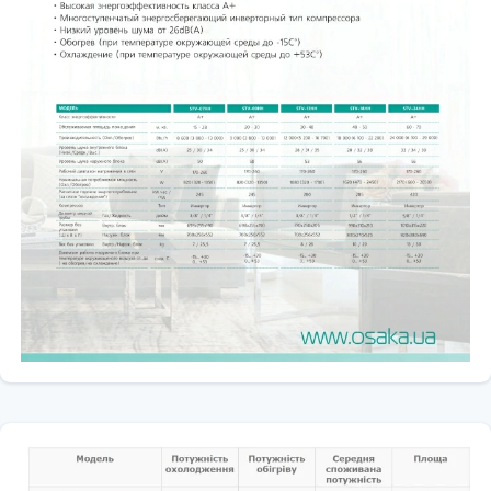
📐 Габарити
🧱 Внутрішній блок: 1040 × 327 × 220 мм
🏢 Зовнішній блок: 890 × 673 × 342 мм
👍 Чому варто купити Osaka DC Inverter R-32 STV-
24HH5 + WiFi
Кондиціонер
Osaka DC Inverter R-32 STV-24HH5 + WiFi
— це
сучасне та енергоефективне рішення для створення
комфортного мікроклімату у великих квартирах, приватних
будинках, офісах або комерційних приміщеннях 🏡✨
Це
оновлена модель 2026 року
, яка поєднує високу
продуктивність, сучасний дизайн та новітні технології для
максимального комфорту. Завдяки технології
DC Inverter
,
вбудованому
Wi-Fi
, режиму швидкого охолодження та
енергоефективній роботі кондиціонер забезпечує стабільну
температуру та економне споживання електроенергії 🌦😊
Кондиціонер оснащений функціями
Turbo
,
самодіагностики
,
авторестарту
та системою рівномірного розподілу повітря,
що робить використання максимально комфортним навіть у
великих приміщеннях 💨
Компанія
split-system
🔥 пропонує не лише продаж
кліматичної техніки, а й професійну
установку та монтаж
кондиціонера
з гарантією якості. Правильний монтаж
кондиціонера забезпечує довговічну роботу системи,