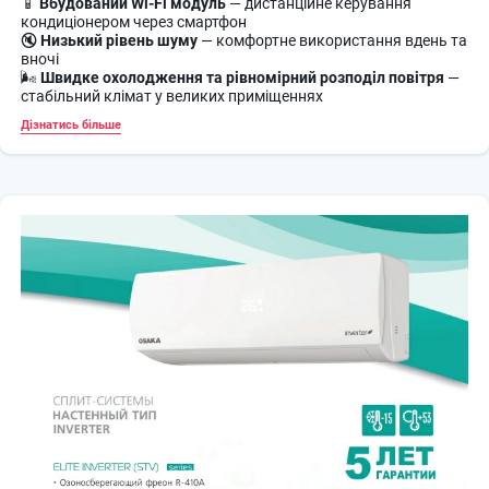
📱
Вбудований Wi-Fi модуль
— дистанційне керування
кондиціонером через смартфон
🔇
Низький рівень шуму
— комфортне використання вдень та
вночі
🌬
Швидке охолодження та рівномірний розподіл повітря
—
стабільний клімат у великих приміщеннях
💨
Режим TURBO
— миттєве досягнення комфортної
Дізнатись більше
температури
🧼
Система самодіагностики та авторестарту
— надійна та
безпечна робота
🌿
Екологічний холодоагент R32
— сучасний та
енергоефективний
🔧 Технічні характеристики Osaka STV-24HH5 +
WiFi
📊 Тип: інверторний кондиціонер (спліт-система)
⚙ Компресор: DC Inverter
❄️ Потужність охолодження: ~7,0 кВт
🔥 Потужність обігріву: ~7,3 кВт
📏 Рекомендована площа: до 70 м²
🌡 Робота на обігрів: до -20°C
🔌 Клас енергоефективності: A+++
🌿 Холодоагент: R32
🔇 Рівень шуму внутрішнього блоку: від 32 дБ
💨 Продуктивність повітря: до 1100 м³/год
📱 Wi-Fi: вбудований модуль
🛡 Бренд: Osaka