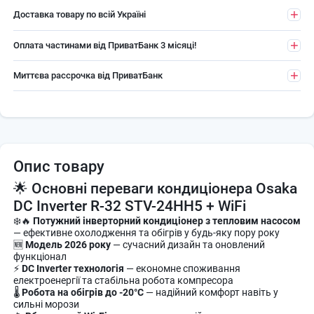
Доставка товару по всій Україні
Оплата частинами від ПриватБанк 3 місяці!
Миттєва рассрочка від ПриватБанк
Опис товару
🌟 Основні переваги кондиціонера Osaka
DC Inverter R-32 STV-24HH5 + WiFi
❄️🔥
Потужний інверторний кондиціонер з тепловим насосом
— ефективне охолодження та обігрів у будь-яку пору року
🆕
Модель 2026 року
— сучасний дизайн та оновлений
функціонал
⚡
DC Inverter технологія
— економне споживання
електроенергії та стабільна робота компресора
🌡
Робота на обігрів до -20°C
— надійний комфорт навіть у
сильні морози