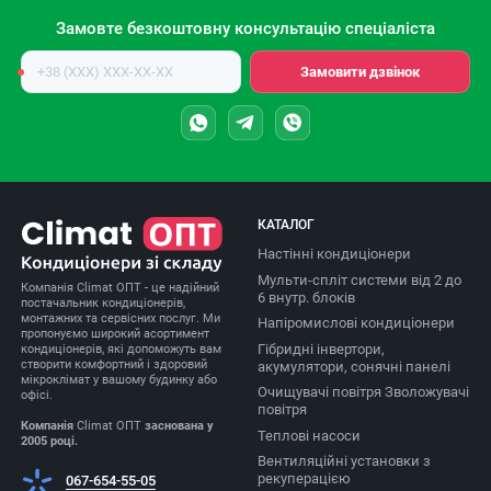
Замовте безкоштовну консультацію спеціаліста
Номер
Замовити дзвінок
телефону
КАТАЛОГ
Настінні кондиціонери
Мульти-спліт системи від 2 до
Компанія Climat ОПТ - це надійний
6 внутр. блоків
постачальник кондиціонерів,
монтажних та сервісних послуг. Ми
Напіромислові кондиціонери
пропонуємо широкий асортимент
Гібридні інвертори,
кондиціонерів, які допоможуть вам
створити комфортний і здоровий
акумулятори, сонячні панелі
мікроклімат у вашому будинку або
Очищувачі повітря Зволожувачі
офісі.
повітря
Компанія
Climat ОПТ
заснована у
Теплові насоси
2005 році.
Вентиляційні установки з
рекуперацією
067-654-55-05