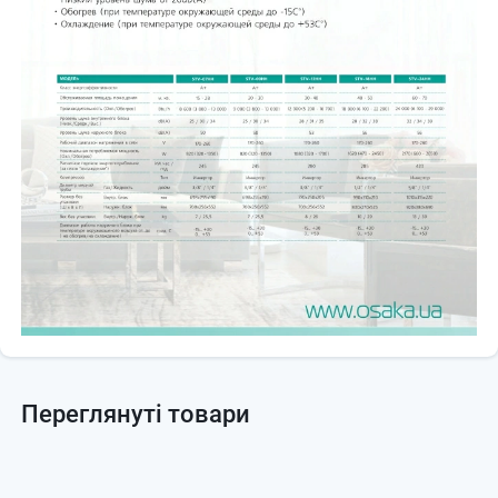
👉 Це класичний
“робочий варіант без переплати”
:
дешевший за багато брендів (Gree / Cooper&Hunter)
при цьому вже
інвертор
, а не on/off
нормальна тиха робота для спальні
👉 Але важливо розуміти:
немає преміум функцій (типу притоку повітря як у TCL)
базова фільтрація
простіший функціонал
Чому варто обрати Osaka STV-07HH5
✔ хороший варіант, якщо потрібен
бюджетний інвертор
✔ підходить для маленьких кімнат
✔ оптимальний баланс ціна / функціонал
👉 Якщо коротко: це
один із найдоступніших інверторних
кондиціонерів
, який просто робить свою роботу без переплати за
“фішки”.
Переглянуті товари