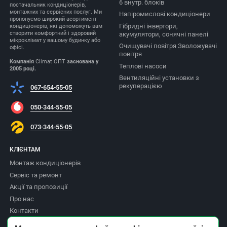
6 внутр. блоків
постачальник кондиціонерів,
монтажних та сервісних послуг. Ми
Напіромислові кондиціонери
пропонуємо широкий асортимент
Гібридні інвертори,
кондиціонерів, які допоможуть вам
створити комфортний і здоровий
акумулятори, сонячні панелі
мікроклімат у вашому будинку або
Очищувачі повітря Зволожувачі
офісі.
повітря
Компанія
Climat ОПТ
заснована у
Теплові насоси
2005 році.
Вентиляційні установки з
рекуперацією
067-654-55-05
050-344-55-05
073-344-55-05
КЛІЄНТАМ
Монтаж кондиціонерів
Сервіс та ремонт
Акції та пропозиції
Про нас
Контакти
Доставка та оплата