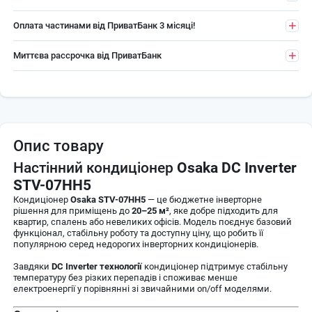
Оплата частинами від ПриватБанк 3 місяці!
Миттєва рассрочка від ПриватБанк
Опис товару
Настінний кондиціонер
Osaka DC Inverter
STV-07HH5
Кондиціонер
Osaka STV-07HH5
— це бюджетне інверторне
рішення для приміщень до
20–25 м²
, яке добре підходить для
квартир, спалень або невеликих офісів. Модель поєднує базовий
функціонал, стабільну роботу та доступну ціну, що робить її
популярною серед недорогих інверторних кондиціонерів.
Завдяки
DC Inverter технології
кондиціонер підтримує стабільну
температуру без різких перепадів і споживає менше
електроенергії у порівнянні зі звичайними on/off моделями.