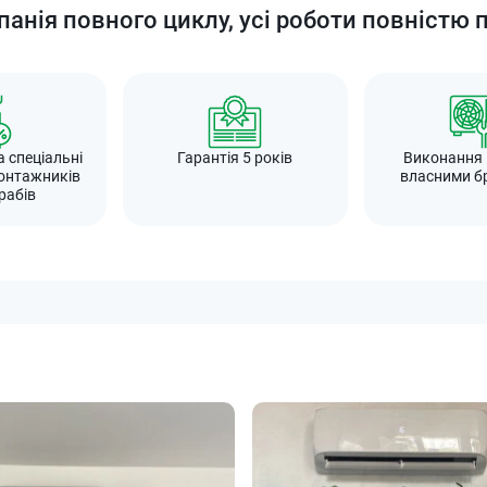
анія повного циклу, усі роботи повністю 
а спеціальні
Гарантія 5 років
Виконання
онтажників
власними б
рабів