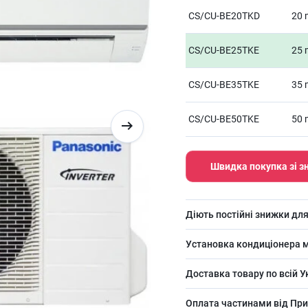
CS/CU-BE20TKD
20 
CS/CU-BE25TKE
25 
CS/CU-BE35TKE
35 
CS/CU-BE50TKE
50 
Швидка покупка зі 
Діють постійні знижки для
Установка кондиціонера м
Доставка товару по всій У
Оплата частинами від При