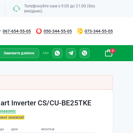
Телефонуйте нам з 9:00 до 21:00 (без
вихідних)
067-654-55-05
050-344-55-05
073-344-55-05
0
Замовити дзвінок
АБО
art Inverter CS/CU-BE25TKE
anasonic
ємні знижки!
ЩА
ЦІНА
МОНТАЖ