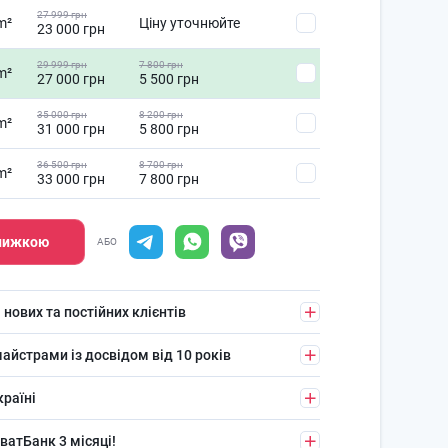
27 999 грн
m²
Ціну уточнюйте
23 000 грн
29 999 грн
7 800 грн
m²
27 000 грн
5 500 грн
35 000 грн
8 200 грн
m²
31 000 грн
5 800 грн
36 500 грн
8 700 грн
m²
33 000 грн
7 800 грн
знижкою
АБО
 нових та постійних клієнтів
айстрами із досвідом від 10 років
країні
ватБанк 3 місяці!