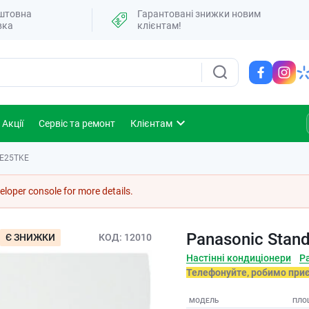
штовна
Гарантовані знижки новим
вка
клієнтам!
Акції
Сервіс та ремонт
Клієнтам
-BE25TKE
loper console for more details.
Panasonic Stand
Є ЗНИЖКИ
КОД
12010
Настінні кондиціонери
P
Телефонуйте, робимо при
МОДЕЛЬ
ПЛО