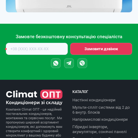
Замовте безкоштовну консультацію спеціаліста
Номер
Замовити дзвінок
телефону
КАТАЛОГ
Настінні кондиціонери
Мульти-спліт системи від 2 до
Компанія Climat ОПТ - це надійний
6 внутр. блоків
постачальник кондиціонерів,
монтажних та сервісних послуг. Ми
Напіромислові кондиціонери
пропонуємо широкий асортимент
Гібридні інвертори,
кондиціонерів, які допоможуть вам
створити комфортний і здоровий
акумулятори, сонячні панелі
мікроклімат у вашому будинку або