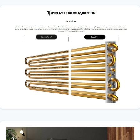
Рабочий ток (охлаждение, А) 56
Рабочий ток (нагрев, А) 4.5
Эффективный обогрев при -22°C.
Техническая информация
Длина трубопровода (макс, м) 15
Высота трубопровода (макс. м) 8
Клапан SVC жидкость 06х6.35
Клапан SVC (Газ (ODXL)) 9,52
Удаление влаги (л/час) 1.4
Циркуляция воздуха (охлаждение, м3/мин) 10.7
Тип хладагента R32
Заправка хладагента, кг 0,70
Заправка хладагента, т 02 и 0,47
Низкая температура окружающей среды (охлаждение, °C) - 10 - 46
Низкая температура окружающей среды (нагрев, C) -15 - 24
Наружный блок тип компрессора BLDC
Наружный блок антикоррозионное ребро Да
Эффективный обогрев при -22°C.
Воздушный поток
Смола для безветренного охлаждения
Управление направлением воздуха (вверх/вниз) Авто
Управление направлением воздуха (слева/справа) Авто
Шаг управления потоком воздуха (охлаждение/вентилятор) 5/4
Очистка воздуха
Номер фильтра РМ 1.0