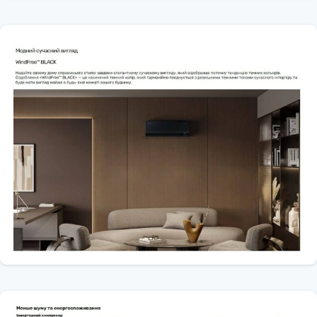
Wi-Fi управления
Легкий Фильтр Плюс
Низкий уровень шума 19 дБ
Эффективный обогрев при -22°C.
Встроенный WIFI SmartThings
Контроль энергопотребления
Голосовое управление через Bixby
Поддержка программы SmartThings
Регулировка жалюзи в 4-х направлениях с пульта
Потребляет до 72% меньше электроэнергии
WindFree™ охлаждение без сквозняков 23 000 микроотверстий без
прямого потока воздуха
Freeze Wash – инновационная система очистки теплообменника
внутреннего блока
Класс энергоэффективности для охлаждения (класс) А+
Класс энергоэффективности для отопления в «Среднем»
отопительный сезон (класс) А+
Рабочий диапазон температур охлаждения ºС -10+46
Рабочий диапазон температур обогрев ºС -22+24
Размеры без упаковки (внутренний блок, ШxВxГ, мм) 820х299х215
Размеры без упаковки (наружный блок, ШxВxГ, мм) 660х475х242
Индукционный подогрев компрессора
Цифровой инвертор с 6-полюсным электродвигателем
Дисплей на внутреннем блоке
Технология Triple Protector Plus, Volt Control 130-320 В, защита плат
управления
Антикоррозионное покрытие теплообменника корпуса и поддона
наружного блока