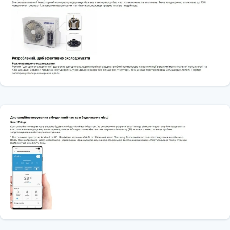
Покрытие фильтра: антибактериальное, антивирусное,
антиаллергенное
Страна производитель - Thailand Samsung Electronics (Тайланд)
Гарантия на компрессор – 10 лет
Гарантия – 3 года
Класс энергоэффективности
ИСЕЕР (завтрак/завтрак) 6,50
EER (охлаждение, Вт/Вт) 2,88
СОР (отопление, Вт/Вт) 3,74
EER (охлаждение, Btu/hl) 9,84
СОР (отопление, Btu/hi) 12,77
Класс энергоэффективности для охлаждения (класс) А+.
Класс энергоэффективности для отопления в «Среднем»
отопительный сезон (класс) Д+
Класс энергоэффективности для отопления в «Среднем»
отопительном сезоне (Вт/Вт) 4,00
Уровень шума
Уровень звуковой мощности (в помещении, охлаждение, дБА) 56
Уровень звуковой мощности (на улице, охлаждение, дБА) 64
Уровень шума (в помещении, высокий/низкий, дБА) 38 / 22
Уровень шума (наружный, высокий/низкий, дБА) 46
Электрические данные
Источник питания Ф/В/Ги) 1/220-240/50
Потребляемая мощность (охлаждение, Вт) 1220
Потребляемая мощность (отопление, Вт) 940