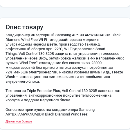
Опис товару
Кондиционер инверторный Samsung AR*BXFAMWKNUABDK Black
Diamond Wind Free Wi-Fi - это дизайнерская модель в
ультрамодном черном цвете, производство Таиланд,
эффективный обогрев при -22°C, Wi-Fi управление Smart
Things, Volt Control 130-320В защита плат управления, голосовое
управление через Bixby, регулировка жалюзи в 4-х направлениях с
пульта, Wind Free™ охлаждение без сквозняков, 23000
микроотверстий без прямого потока воздуха, потребляет до
72% меньше электроэнергии, низким уровнем шума 19 дБ, Freeze
Wash – инновационная система очистки теплообменника
внутреннего блока.
Технология Triple Protector Plus, Volt Control 130-320В защита плат
управления, антикоррозионное покрытие теплообменника
корпуса и поддона наружного блока.
Основные преимущества кондиционера Samsung
AR*BXFAMWKNUABDK Black Diamond Wind Free:
Дізнатись більше
Производство – Таиланд
Фреон - R32