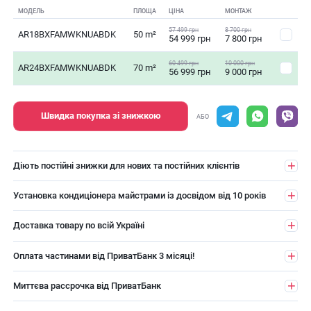
МОДЕЛЬ
ПЛОЩА
ЦІНА
МОНТАЖ
57 499 грн
8 700 грн
AR18BXFAMWKNUABDK
50 m²
54 999 грн
7 800 грн
60 499 грн
10 000 грн
AR24BXFAMWKNUABDK
70 m²
56 999 грн
9 000 грн
Швидка покупка зі знижкою
АБО
Діють постійні знижки для нових та постійних клієнтів
Установка кондиціонера майстрами із досвідом від 10 років
Доставка товару по всій Україні
Оплата частинами від ПриватБанк 3 місяці!
Миттєва рассрочка від ПриватБанк