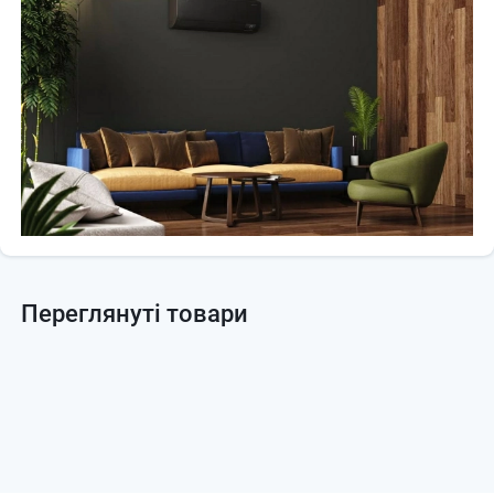
Фильтр по уходу 4-8-1 Ne
Easy Fiter Plus (Антибактериальный) Да
Медный антибактериальный фильтр Да
Автоматическая очистка (самоочистка) Да
SmartThings Да
Автоматическое охлаждение Al Да
No датчика обнаружения движения
Заморозка Да
Индикатор очистки фильтра Да
Томпература в помещении Дисплей Да
Включение/выключение дисппед Да
Звуковой сигнал включен/выключен ДА
Звуковой сигнал включен/выключен Да
24-часовой таймер Да
Автоматическое переключение Да
Автоматический перезапуск Да
Режим работы
Переглянуті товари
Автоматический режим – Да
Быстрое охлаждение – Да
Хороший сон – Да
Экорежим - Да
Сушеный - да
Режим вентилятора – Да
Тихий – Да
Встроенный WIFI - Да
Поддержка программы SmartThings – Да
Эффективный обогрев при -22°C.