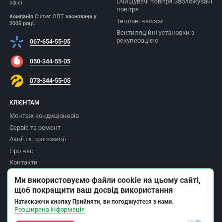
Очищувачі повітря Зволожувачі
офісі.
повітря
Компанія
Climat ОПТ
заснована у
Теплові насоси
2005 році.
Вентиляційні установки з
рекуперацією
067-654-55-05
050-344-55-05
073-344-55-05
КЛІЄНТАМ
Монтаж кондиціонерів
Сервіс та ремонт
Акції та пропозиції
Про нас
Контакти
Доставка та оплата
Ми використовуємо файли cookie на цьому сайті,
Повернення товару
щоб покращити ваш досвід використання
Політика приватності
Натискаючи кнопку Прийняти, ви погоджуєтеся з нами.
Розширена інформація