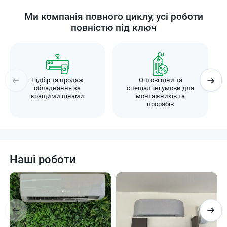
Производство – Таиланд
Ми компанія повного циклу, усі роботи
повністю під ключ
Підбір та продаж
Оптові ціни та
обладнання за
спеціальні умови для
кращими цінами
монтажників та
прорабів
Наші роботи