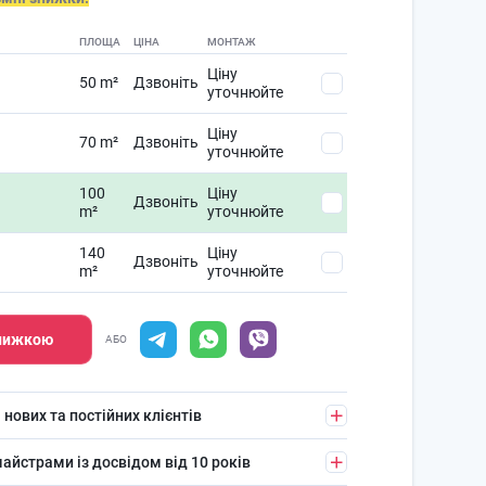
ПЛОЩА
ЦІНА
МОНТАЖ
Ціну
50 m²
Дзвоніть
уточнюйте
Ціну
70 m²
Дзвоніть
уточнюйте
100
Ціну
Дзвоніть
m²
уточнюйте
140
Ціну
Дзвоніть
m²
уточнюйте
знижкою
АБО
 нових та постійних клієнтів
айстрами із досвідом від 10 років