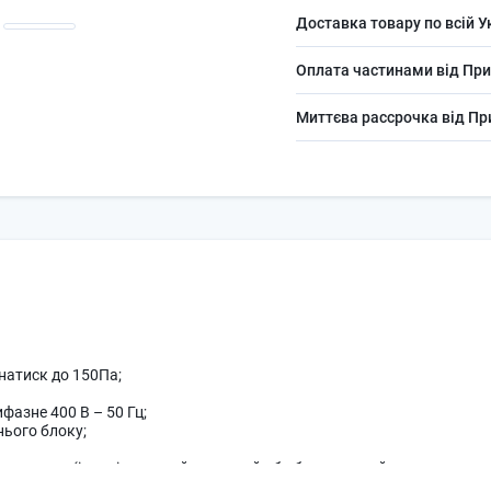
Доставка товару по всій У
Оплата частинами від При
Миттєва рассрочка від П
натиск до 150Па;
фазне 400 В – 50 Гц;
ього блоку;
рування (індивідуальний дротовий або бездротовий пульт, централь