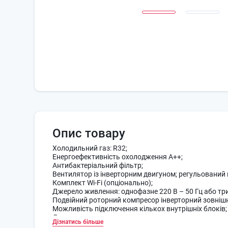
Опис товару
Холодильний газ: R32;
Енергоефективність охолодження A++;
Антибактеріальний фільтр;
Вентилятор із інверторним двигуном; регульований 
Комплект Wi-Fi (опціонально);
Джерело живлення: однофазне 220 В – 50 Гц або три
Подвійний роторний компресор інверторний зовнішн
Можливість підключення кількох внутрішніх блоків;
Додатково комплектується: панеллю та системою ке
Дізнатись більше