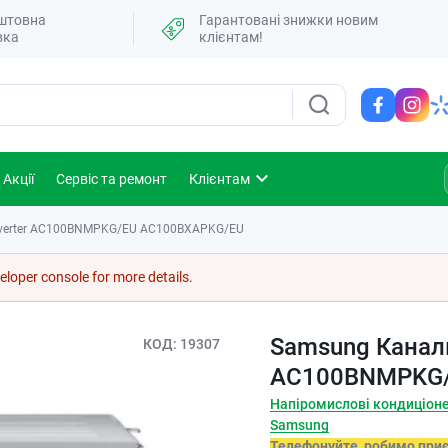
штовна
Гарантовані знижки новим
вка
клієнтам!
Акції
Сервіс та ремонт
Клієнтам
Inverter AC100BNMPKG/EU AC100BXAPKG/EU
loper console for more details.
Samsung Канальн
КОД
19307
AC100BNMPKG/
Напіромислові кондиціон
Samsung
Телефонуйте, робимо при