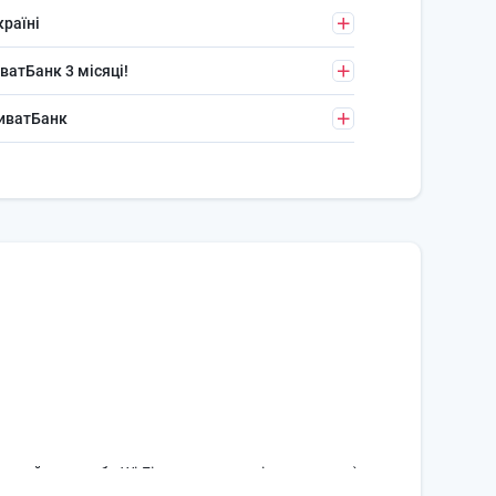
країні
ватБанк 3 місяці!
риватБанк
ний пульт або Wi-Fi модуль на декілька систем).