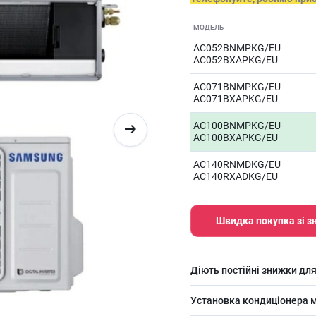
МОДЕЛЬ
AC052BNMPKG/EU
AC052BXAPKG/EU
AC071BNMPKG/EU
AC071BXAPKG/EU
AC100BNMPKG/EU
AC100BXAPKG/EU
AC140RNMDKG/EU
AC140RXADKG/EU
Швидка покупка зі 
Діють постійні знижки для
Установка кондиціонера м