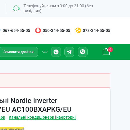
Телефонуйте нам з 9:00 до 21:00 (без
вихідних)
067-654-55-05
050-344-55-05
073-344-55-05
0
Замовити дзвінок
АБО
і Nordic Inverter
EU AC100BXAPKG/EU
ери
Канальні кондиціонери інверторні
ємні знижки!