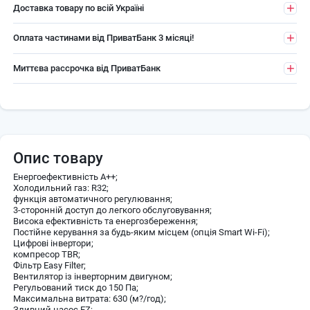
Доставка товару по всій Україні
Оплата частинами від ПриватБанк 3 місяці!
Миттєва рассрочка від ПриватБанк
Опис товару
Енергоефективність A++;
Холодильний газ: R32;
функція автоматичного регулювання;
3-сторонній доступ до легкого обслуговування;
Висока ефективність та енергозбереження;
Постійне керування за будь-яким місцем (опція Smart Wi-Fi);
Цифрові інвертори;
компресор TBR;
Фільтр Easy Filter;
Вентилятор із інверторним двигуном;
Регульований тиск до 150 Па;
Максимальна витрата: 630 (м?/год);
Зливний насос EZ;