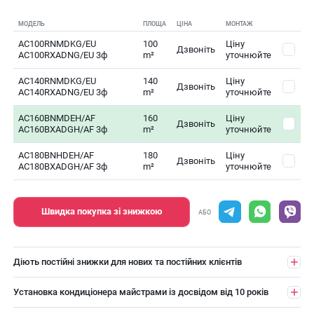
МОДЕЛЬ
ПЛОЩА
ЦІНА
МОНТАЖ
AC100RNMDKG/EU
100
Ціну
Дзвоніть
AC100RXADNG/EU 3ф
m²
уточнюйте
AC140RNMDKG/EU
140
Ціну
Дзвоніть
AC140RXADNG/EU 3ф
m²
уточнюйте
AC160BNMDEH/AF
160
Ціну
Дзвоніть
AC160BXADGH/AF 3ф
m²
уточнюйте
AC180BNHDEH/AF
180
Ціну
Дзвоніть
AC180BXADGH/AF 3ф
m²
уточнюйте
Швидка покупка зі знижкою
АБО
Діють постійні знижки для нових та постійних клієнтів
Установка кондиціонера майстрами із досвідом від 10 років