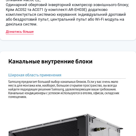
Одинарний обертовий інверторний компресор зовнішнього блоку;
Крім AC052 та AC071 (у комплекті AR-EH03E) додатково
комплектується системою керування: індивідуальний дротовий
або бездротовий пульт, центральний пульт або Wi-Fi модуль на
декілька систем.
Дізнатись більше