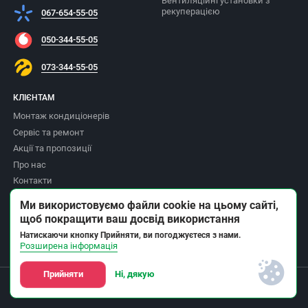
Вентиляційні установки з
рекуперацією
067-654-55-05
050-344-55-05
073-344-55-05
КЛІЄНТАМ
Монтаж кондиціонерів
Сервіс та ремонт
Акції та пропозиції
Про нас
Контакти
Доставка та оплата
Ми використовуємо файли cookie на цьому сайті,
Повернення товару
щоб покращити ваш досвід використання
Політика приватності
Натискаючи кнопку Прийняти, ви погоджуєтеся з нами.
Розширена інформація
Прийняти
Ні, дякую
© Інтернет-магазин Climat ОПТ - продажа
кондиціонерів та устаровка 2008-2026