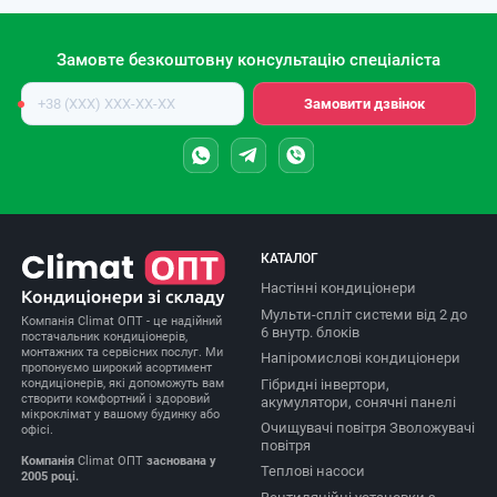
Замовте безкоштовну консультацію спеціаліста
Номер
Замовити дзвінок
телефону
КАТАЛОГ
Настінні кондиціонери
Мульти-спліт системи від 2 до
Компанія Climat ОПТ - це надійний
6 внутр. блоків
постачальник кондиціонерів,
монтажних та сервісних послуг. Ми
Напіромислові кондиціонери
пропонуємо широкий асортимент
Гібридні інвертори,
кондиціонерів, які допоможуть вам
створити комфортний і здоровий
акумулятори, сонячні панелі
мікроклімат у вашому будинку або
Очищувачі повітря Зволожувачі
офісі.
повітря
Компанія
Climat ОПТ
заснована у
Теплові насоси
2005 році.