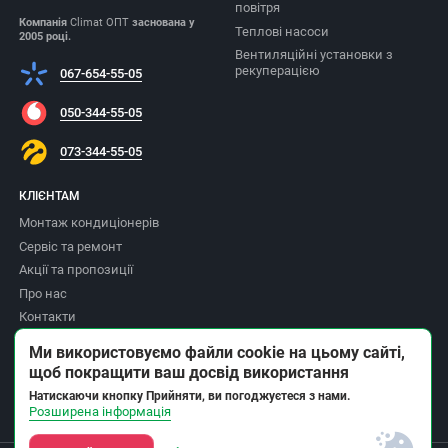
повітря
Компанія
Climat ОПТ
заснована у
Теплові насоси
2005 році.
Вентиляційні установки з
рекуперацією
067-654-55-05
050-344-55-05
073-344-55-05
КЛІЄНТАМ
Монтаж кондиціонерів
Сервіс та ремонт
Акції та пропозиції
Про нас
Контакти
Доставка та оплата
Ми використовуємо файли cookie на цьому сайті,
Повернення товару
щоб покращити ваш досвід використання
Політика приватності
Натискаючи кнопку Прийняти, ви погоджуєтеся з нами.
Розширена інформація