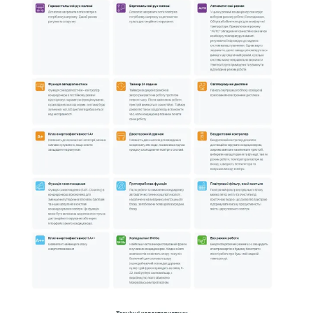
🔇 Низький рівень шуму створює комфортні умови для роботи,
відпочинку та сну.
🏢 Компанія climat-opt пропонує оригінальну кліматичну техніку,
професійну консультацію, офіційну гарантію та вигідні ціни.
✨ Обираючи SkyLux REAL Inverter SKC-12REAL, ви отримуєте:
✔️ Комфорт у будь-яку пору року
✔️ Економію електроенергії
✔️ Зручне Wi-Fi керування
✔️ Надійну інверторну технологію
✔️ Оптимальне співвідношення ціни та якості
✔️ Довговічну та стабільну роботу кондиціонера