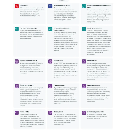
🎛️ Режими роботи:
✔️ Охолодження
✔️ Обігрів
✔️ Осушення
✔️ Вентиляція
⏰ Додаткові функції:
✔️ Таймер 24 години
✔️ Нічний режим
✔️ Турборежим
✔️ Авторестарт
✔️ Самодіагностика
✔️ Самоочищення
✔️ Функція I FEEL
✅ Чому варто обрати саме цю модель
💎
SkyLux REAL Inverter SKC-12REAL
— чудове рішення для
квартир, будинків та офісів площею до 35 м².
⚡ Інверторний компресор забезпечує стабільну температуру без
різких перепадів та допомагає суттєво знизити витрати на
електроенергію.
📲 Вбудований Wi-Fi модуль дозволяє керувати кліматом у
приміщенні дистанційно через смартфон.