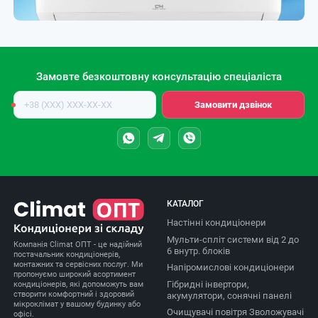
Замовте безкоштовну консультацію спеціаліста
Номер
Замовити дзвінок
телефону
КАТАЛОГ
Настінні кондиціонери
Мульти-спліт системи від 2 до
Компанія Climat ОПТ - це надійний
6 внутр. блоків
постачальник кондиціонерів,
монтажних та сервісних послуг. Ми
Напіромислові кондиціонери
пропонуємо широкий асортимент
Гібридні інвертори,
кондиціонерів, які допоможуть вам
створити комфортний і здоровий
акумулятори, сонячні панелі
мікроклімат у вашому будинку або
Очищувачі повітря Зволожувачі
офісі.