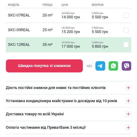
МОДЕЛЬ
ПЛОЩА
ЦІНА
МОНТАЖ
14 900 грн
7 800 грн
SKC-07REAL
20 m²
14 000 грн
5 500 грн
16 900 грн
7 800 грн
SKC-09REAL
25 m²
15 200 грн
5 500 грн
19 900 грн
7 800 грн
SKC-12REAL
35 m²
17 000 грн
5 800 грн
Швидка покупка зі знижкою
АБО
Діють постійні знижки для нових та постійних клієнтів
Установка кондиціонера майстрами із досвідом від 10 років
Доставка товару по всій Україні
Оплата частинами від ПриватБанк 3 місяці!